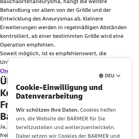
Bauchaortenaneurysma, hängt die weitere
Behandlung vor allem von der Größe und der
Entwicklung des Aneurysmas ab. Kleinere
Erweiterungen werden in regelmäßigen Abständen
kontrolliert, ab einer bestimmten Größe wird eine
Operation empfohlen.
Soweit möglich, ist es empfehlenswert, die
Untersuchung zusammen mit dem
Gesundheits-
Check-up
durchführen zu lassen.
DEU
Übernimmt die Barmer die
Cookie-Einwilligung und
Kosten für die
Datenverarbeitung
Früherkennung von
Wir schützen Ihre Daten.
Cookies helfen
Bauchaortenaneurysmen?
uns, die Website der BARMER für Sie
Ja, Männer ab 65 Jahren können die Untersuchung
bereitzustellen und weiterzuentwickeln.
freiwillig und kostenlos einmal im Leben
Dabei setzen wir Cookies der BARMER und