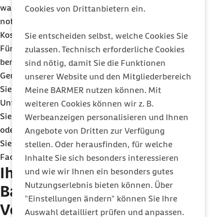
wahrnehmen. Ist eine Folgebehandlung
Cookies von Drittanbietern ein.
notwendig, übernimmt die Barmer natürlich die
Kosten.
Sie entscheiden selbst, welche Cookies Sie
Für das Ultraschallscreening der Bauchaorta
zulassen. Technisch erforderliche Cookies
benötigt Ihr Arzt oder Ihre Ärztin eine spezielle
sind nötig, damit Sie die Funktionen
Genehmigung zur Ultraschalldiagnostik. Fragen
unserer Website und den Mitgliederbereich
Sie am besten in Ihrer Arztpraxis nach, ob diese
Meine BARMER nutzen können. Mit
Untersuchung angeboten wird.
weiteren Cookies können wir z. B.
Sie sind noch auf der Suche nach einem Hausarzt
Werbeanzeigen personalisieren und Ihnen
oder Internisten? Über unsere
Arztsuche
können
Angebote von Dritten zur Verfügung
Sie nach entsprechend qualifizierten
stellen. Oder herausfinden, für welche
Fachärztinnen und Ärzten suchen.
Inhalte Sie sich besonders interessieren
Ihre Barmer-Vorteile für die
und wie wir Ihnen ein besonders gutes
Nutzungserlebnis bieten können. Über
Bauchaortenaneurysmen-
"Einstellungen ändern" können Sie Ihre
Vorsorge
Auswahl detailliert prüfen und anpassen.