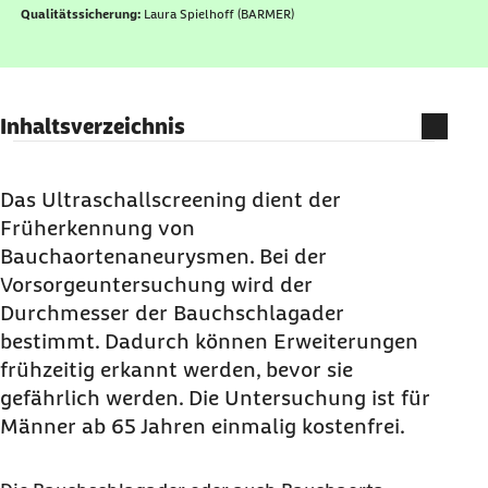
Qualitätssicherung:
Laura Spielhoff (BARMER)
Inhaltsverzeichnis
Wie läuft das Screening auf
Bauchaortenaneurysmen ab?
Das Ultraschallscreening dient der
Früherkennung von
Übernimmt die Barmer die Kosten für die
Bauchaortenaneurysmen. Bei der
Früherkennung von Bauchaortenaneurysmen?
Vorsorgeuntersuchung wird der
Ihre Barmer-Vorteile für die
Durchmesser der Bauchschlagader
Bauchaortenaneurysmen-Vorsorge
bestimmt. Dadurch können Erweiterungen
frühzeitig erkannt werden, bevor sie
gefährlich werden. Die Untersuchung ist für
Männer ab 65 Jahren einmalig kostenfrei.