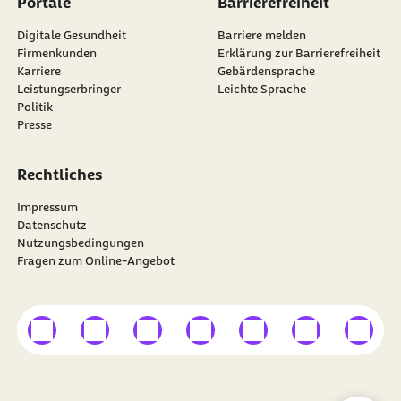
Portale
Barrierefreiheit
Digitale Gesundheit
Barriere melden
Firmenkunden
Erklärung zur Barrierefreiheit
Karriere
Gebärdensprache
Leistungserbringer
Leichte Sprache
Politik
Presse
Rechtliches
Impressum
Datenschutz
Nutzungsbedingungen
Fragen zum Online-Angebot
externer Link
externer Link
externer Link
externer Link
externer Link
externer Link
externer
Besuchen Sie die
BARMER
auf