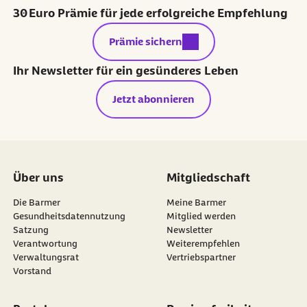
30 Euro Prämie für jede erfolgreiche Empfehlung
externer Link:
Prämie sichern
Ihr Newsletter für ein gesünderes Leben
Jetzt abonnieren
Über uns
Mitgliedschaft
Die Barmer
Meine Barmer
Gesundheitsdatennutzung
Mitglied werden
Satzung
Newsletter
externer Link:
Verantwortung
Weiterempfehlen
Verwaltungsrat
Vertriebspartner
Vorstand