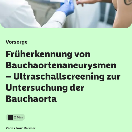
Vorsorge
Früherkennung von
Bauchaortenaneurysmen
– Ultraschallscreening zur
Untersuchung der
Bauchaorta
2 Min
Lesedauer weniger als
Redaktion:
Barmer