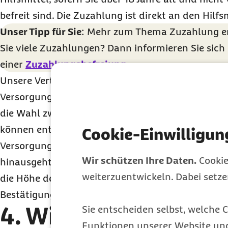
befreit sind. Die Zuzahlung ist direkt an den Hilfs
Unser Tipp für Sie
: Mehr zum Thema Zuzahlung e
Sie viele Zuzahlungen? Dann informieren Sie sich
einer
Zuzahlungsbefreiung
.
Unsere Vertragspartner sind verpflichtet, Ihnen ei
Versorgung ohne Mehrkosten anzubieten. Hierbei 
die Wahl zwischen mindestens zwei geeigneten P
können entstehen, wenn Sie sich nach der Beratu
Cookie-Einwilligun
Versorgung entscheiden, die über die medizinisc
Wir schützen Ihre Daten.
Cookie
hinausgeht. Falls Sie dies wünschen, wird Sie Ihr 
weiterzuentwickeln. Dabei setz
die Höhe der Mehrkosten informieren und sich ein
Bestätigung von Ihnen geben lassen.
4. Wie erhalte ich ei
Sie entscheiden selbst, welche C
Funktionen unserer Website un