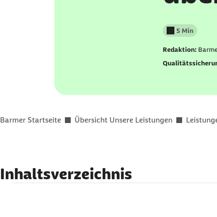
5 Min
Lesedauer wenig
Redaktion:
Barme
Qualitätssicheru
Sie befinden sich hier:
Barmer Startseite
Übersicht Unsere Leistungen
Leistung
Inhaltsverzeichnis
1. Was sind Treppensteighilfen?
2. Bezahlt die Barmer Treppensteighilfen?