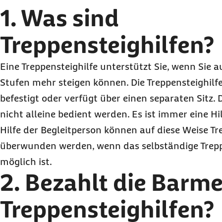
3. Welche weiteren Kosten gibt es bei Treppenst
1. Was sind
4. Wie erhalte ich eine Treppensteighilfe?
Treppensteighilfen?
5. Wie finde ich einen Vertragspartner der Barm
Treppensteighilfen?
Eine Treppensteighilfe unterstützt Sie, wenn Sie a
6. Was gibt es bei Treppensteighilfen noch zu 
Stufen mehr steigen können. Die Treppensteighilf
7. Ihre Barmer-Vorteile bei der Versorgung mit 
befestigt oder verfügt über einen separaten Sitz.
Volle Transparenz über Ihre Hilfsmittelanträge
nicht alleine bedient werden. Es ist immer eine H
Hilfe der Begleitperson können auf diese Weise T
überwunden werden, wenn das selbständige Trep
möglich ist.
2. Bezahlt die Barme
Treppensteighilfen?