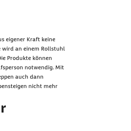
eighilfen?
er für
us eigener Kraft keine
beachten?
e wird an einem Rollstuhl
Treppensteighilfen
 Die Produkte können
 in Meine Barmer
ilfsperson notwendig. Mit
reppen auch dann
pensteigen nicht mehr
r