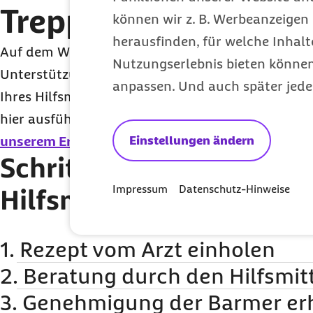
Treppensteighilfe?
können wir z. B. Werbeanzeigen 
herausfinden, für welche Inhalt
Auf dem Weg zu Ihrem Hilfsmittel erhalten Sie vo
Nutzungserlebnis bieten können.
Unterstützung – von der Barmer, Ihrer Arztpraxi
anpassen. Und auch später jede
Ihres Hilfsmittels. Den Weg zu Ihrer Treppensteigh
hier ausführlich. Zusätzlich können Sie sich die 
unserem Erklärvideo
Einstellungen ändern
ansehen.
Schritt für Schritt zum
Impressum
Datenschutz-Hinweise
Hilfsmittel
1. Rezept vom Arzt einholen
2. Beratung durch den Hilfsmit
In der Regel werden Sie im Krankenhaus oder in Ihrer Arztpraxis
Versorgungssituation und den Behandlungsmöglichkeiten berate
3. Genehmigung der Barmer er
Ihr Hilfsmittelanbieter bespricht mit Ihnen, welc
Anschluss ein entsprechendes
Rezept
aus.