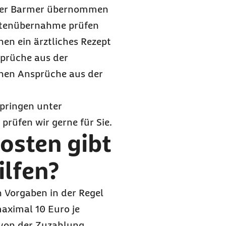
n der Barmer übernommen
stenübernahme prüfen
hnen ein ärztliches Rezept
sprüche aus der
enen Ansprüche aus der
springen unter
prüfen wir gerne für Sie.
osten gibt
ilfen?
 Vorgaben in der Regel
aximal
10 Euro
je
t von der Zuzahlung