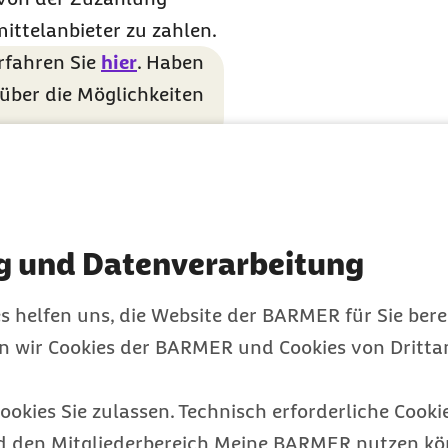
mittelanbieter zu zahlen.
rfahren Sie
hier
. Haben
 über die Möglichkeiten
ne individuell geeignete
haben Sie in der Regel
rodukten. Mehrkosten
ng bewusst für eine
g und Datenverarbeitung
h notwendige Versorgung
s helfen uns, die Website der BARMER für Sie bere
Anbieter im Vorfeld über
en wir Cookies der BARMER und Cookies von Drittan
e schriftliche
ne
ookies Sie zulassen. Technisch erforderliche Cookie
d den Mitgliederbereich Meine BARMER nutzen kön