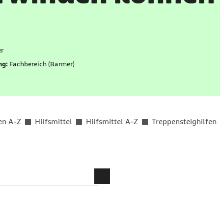
er als
r
ng:
Fachbereich (Barmer)
en A-Z
Hilfsmittel
Hilfsmittel A-Z
Treppensteighilfen