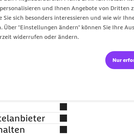
personalisieren und Ihnen Angebote von Dritten z
e Sie sich besonders interessieren und wie wir Ihn
n vielen Seiten
 Über "Einstellungen ändern" können Sie Ihre Aus
s sowie dem Anbieter
rzeit widerrufen oder ändern.
ilfe erläutern wir Ihnen
einzelnen Schritte auch
in
Nur erfo
 gewünschten
telanbieter
 ausführlich bezüglich Ihrer
n. Der Arzt stellt Ihnen im
halten
hes Produkt/welche