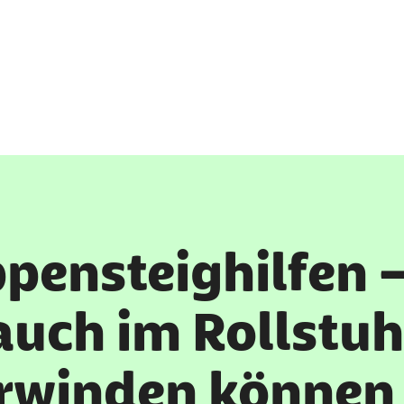
ppensteighilfen 
 auch im Rollstu
rwinden können