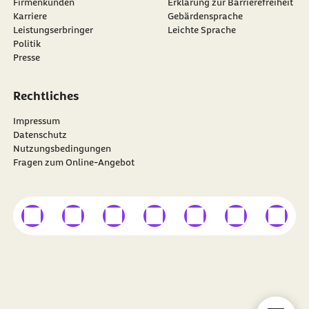
Firmenkunden
Erklärung zur Barrierefreiheit
Karriere
Gebärdensprache
Leistungserbringer
Leichte Sprache
Politik
Presse
Rechtliches
Impressum
Datenschutz
Nutzungsbedingungen
Fragen zum Online-Angebot
externer Link
externer Link
externer Link
externer Link
externer Link
externer Link
externer
Besuchen Sie die
BARMER
auf