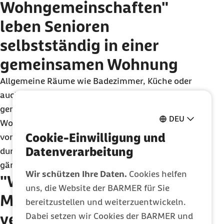
Wohngemeinschaften"
leben Senioren
selbstständig in einer
gemeinsamen Wohnung
Allgemeine Räume wie Badezimmer, Küche oder
auch das Wohnzimmer werden gemeinschaftlich
genutzt. Es existiert eine Vielzahl unterschiedlicher
DEU
Wohngemeinschaften. Die Bandbreite reicht dabei
Cookie-Einwilligung und
von Demenz-Wohngemeinschaften mit Betreuung
Datenverarbeitung
durch einen ambulanten Pflegedienst bis hin zu
gänzlich eigenständigen Wohngemeinschaften.
Wir schützen Ihre Daten.
Cookies helfen
"Wohnen für Hilfe" bringt
uns, die Website der BARMER für Sie
Menschen aus
bereitzustellen und weiterzuentwickeln.
verschiedenen
Dabei setzen wir Cookies der BARMER und