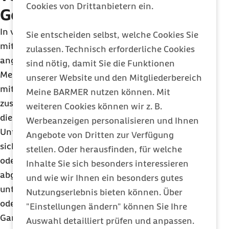
Cookies von Drittanbietern ein.
Generationen zusammen
In vielen (Uni-)Städten Deutschlands wird
Sie entscheiden selbst, welche Cookies Sie
mittlerweile eine ganz besondere Wohnform
zulassen. Technisch erforderliche Cookies
angeboten: „Wohnen für Hilfe“ basiert auf der Idee,
sind nötig, damit Sie die Funktionen
Menschen aus verschiedenen Generationen und
unserer Website und den Mitgliederbereich
mit unterschiedlichen Bedürfnissen
Meine BARMER nutzen können. Mit
zusammenzubringen. Die Vermieter sind Senioren,
weiteren Cookies können wir z. B.
die Wohnraum zur Verfügung stellen können und
Werbeanzeigen personalisieren und Ihnen
Unterstützung im Alltag suchen. Als Mieter melden
Angebote von Dritten zur Verfügung
sich Studenten und Auszubildende, die ihre Miete –
stellen. Oder herausfinden, für welche
oder einen Teil davon – durch Hilfeleistungen
Inhalte Sie sich besonders interessieren
abgelten möchten. Dies können ganz
und wie wir Ihnen ein besonders gutes
unterschiedliche Aufgaben sein: von Einkaufen
Nutzungserlebnis bieten können. Über
oder der Begleitung bei Spaziergängen bis hin zur
"Einstellungen ändern" können Sie Ihre
Gartenarbeit. Ausgenommen sind jedoch
Auswahl detailliert prüfen und anpassen.