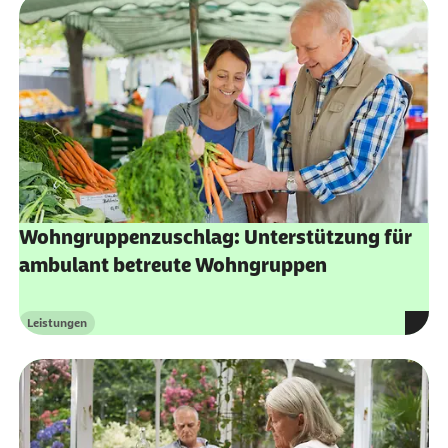
http://www.bmfsfj.de/BMFSFJ/Freiwilliges-
Engagement/mehrgenerationenhaeuser.html
Kompetenznetzwerk Wohnen: Übersicht über
Wohnformen im Alter:
Übersicht über
Wohnformen im Alter
Wohngruppenzuschlag: Unterstützung für
ambulant betreute Wohngruppen
Leistungen
Kategorie