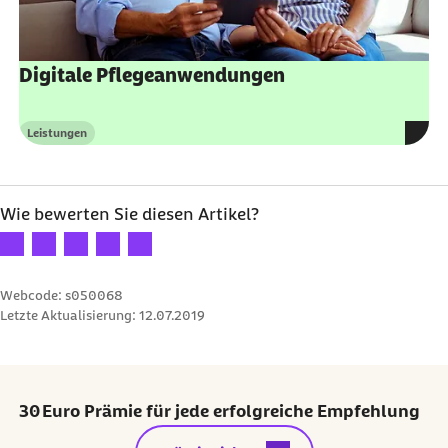
Digitale Pflegeanwendungen
Leistungen
Kategorie
Wie bewerten Sie diesen Artikel?
Ihre Bewertung: 1 Stern
Ihre Bewertung: 2 Sterne
Ihre Bewertung: 3 Sterne
Ihre Bewertung: 4 Sterne
Ihre Bewertung: 5 Sterne
Webcode: s050068
Letzte Aktualisierung:
12.07.2019
30 Euro Prämie für jede erfolgreiche Empfehlung