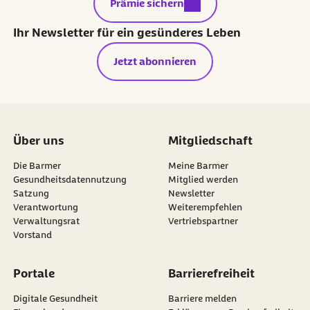
externer Link:
Prämie sichern
Ihr Newsletter für ein gesünderes Leben
Jetzt abonnieren
Über uns
Mitgliedschaft
Die Barmer
Meine Barmer
Gesundheitsdatennutzung
Mitglied werden
Satzung
Newsletter
externer Link:
Verantwortung
Weiterempfehlen
Verwaltungsrat
Vertriebspartner
Vorstand
Portale
Barrierefreiheit
Digitale Gesundheit
Barriere melden