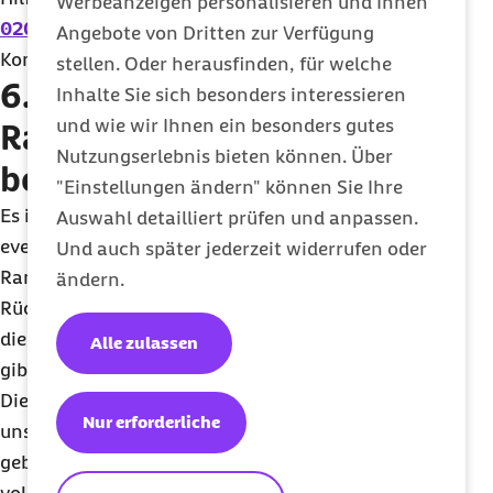
Werbeanzeigen personalisieren und Ihnen
0202 568 333 1010
oder über unsere weiteren
Angebote von Dritten zur Verfügung
Kontaktmöglichkeiten.
stellen. Oder herausfinden, für welche
6. Was gibt es bei mobilen
Inhalte Sie sich besonders interessieren
und wie wir Ihnen ein besonders gutes
Rampen sonst noch zu
Nutzungserlebnis bieten können. Über
beachten?
"Einstellungen ändern" können Sie Ihre
Es ist wichtig, dass Sie dem Vertragspartner
Auswahl detailliert prüfen und anpassen.
eventuelle Adressänderungen mitteilen. Sofern die
Und auch später jederzeit widerrufen oder
Rampe nicht mehr benötigt wird, ist eine
ändern.
Rückgabe erforderlich. Beachten Sie die Hinweise,
die Ihnen der Vertragspartner bei der Einweisung
Alle zulassen
gibt.
Die Barmer versorgt nachhaltig. Im Lagerbestand
Nur erforderliche
unserer Vertragspartner befinden sich viele
gebrauchte, technisch aufgearbeitete und