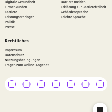
Digitale Gesundheit
Barriere melden
Firmenkunden
Erklärung zur Barrierefreiheit
Karriere
Gebärdensprache
Leistungserbringer
Leichte Sprache
Politik
Presse
Rechtliches
Impressum
Datenschutz
Nutzungsbedingungen
Fragen zum Online-Angebot
externer Link
externer Link
externer Link
externer Link
externer Link
externer Link
externer
Besuchen Sie die
BARMER
auf
Cha