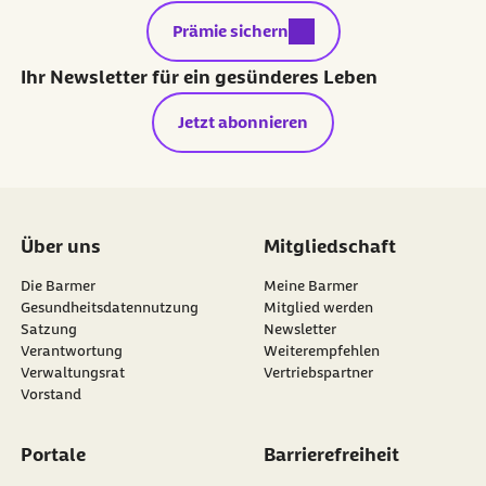
externer Link:
Prämie sichern
Ihr Newsletter für ein gesünderes Leben
Jetzt abonnieren
Über uns
Mitgliedschaft
Die Barmer
Meine Barmer
Gesundheitsdatennutzung
Mitglied werden
Satzung
Newsletter
externer Link:
Verantwortung
Weiterempfehlen
Verwaltungsrat
Vertriebspartner
Vorstand
Portale
Barrierefreiheit