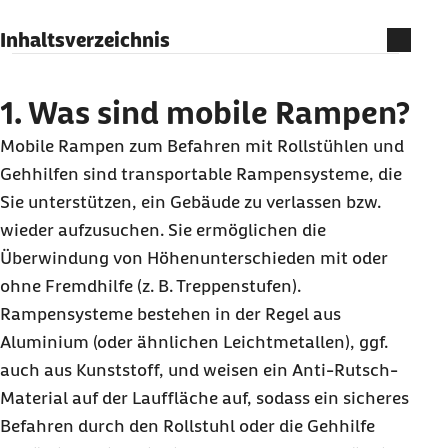
Inhaltsverzeichnis
1. Was sind mobile Rampen?
2. Bezahlt die Barmer mobile Rampen?
1. Was sind mobile Rampen?
3. Welche weiteren Kosten gibt es bei mobilen
Mobile Rampen zum Befahren mit Rollstühlen und
Rampen?
Gehhilfen sind transportable Rampensysteme, die
4. Wie erhalte ich eine mobile Rampe?
Sie unterstützen, ein Gebäude zu verlassen bzw.
5. Wie finde ich einen Vertragspartner der
wieder aufzusuchen. Sie ermöglichen die
Barmer für mobile Rampen?
Überwindung von Höhenunterschieden mit oder
ohne Fremdhilfe (z. B. Treppenstufen).
6. Was gibt es bei mobilen Rampen sonst noch
Rampensysteme bestehen in der Regel aus
zu beachten?
Aluminium (oder ähnlichen Leichtmetallen), ggf.
7. Ihre Barmer-Vorteile bei der Versorgung mit
auch aus Kunststoff, und weisen ein Anti-Rutsch-
mobilen Rampen
Material auf der Lauffläche auf, sodass ein sicheres
Volle Transparenz über Ihre Hilfsmittelanträge
Befahren durch den Rollstuhl oder die Gehhilfe
in Meine Barmer