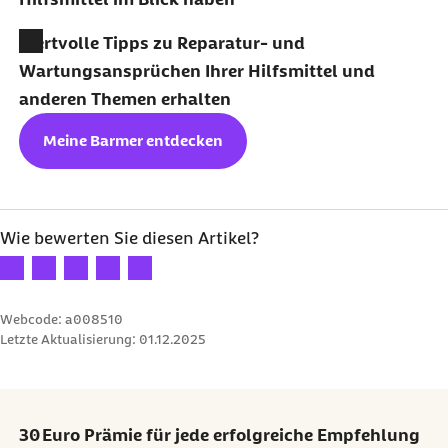
Wertvolle Tipps zu Reparatur- und
Wartungsansprüchen Ihrer Hilfsmittel und
anderen Themen erhalten
Meine Barmer entdecken
Wie bewerten Sie diesen Artikel?
Ihre Bewertung: 1 Stern
Ihre Bewertung: 2 Sterne
Ihre Bewertung: 3 Sterne
Ihre Bewertung: 4 Sterne
Ihre Bewertung: 5 Sterne
Webcode: a008510
Letzte Aktualisierung:
01.12.2025
30 Euro Prämie für jede erfolgreiche Empfehlung