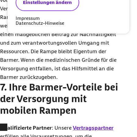
vollständig gereinigte Rampen. Unser
Einstellungen ändern
Vertragspartner prüft daher, ob eine geeignete
Rampe direkt für Sie verfügbar ist. Durch die
Impressum
Datenschutz-Hinweise
weitere Verwendung dieser Produkte leisten Sie
einen maßgeblichen Beitrag zur Nachhaltigkeit
und zum verantwortungsvollen Umgang mit
Ressourcen. Die Rampe bleibt Eigentum der
Barmer. Wenn die medizinischen Gründe für die
Versorgung entfallen, ist das Hilfsmittel an die
Barmer zurückzugeben.
7. Ihre Barmer-Vorteile bei
der Versorgung mit
mobilen Rampen
Qualifizierte Partner
: Unsere
Vertragspartner
erfüllen alle Voraussetzungen, um die