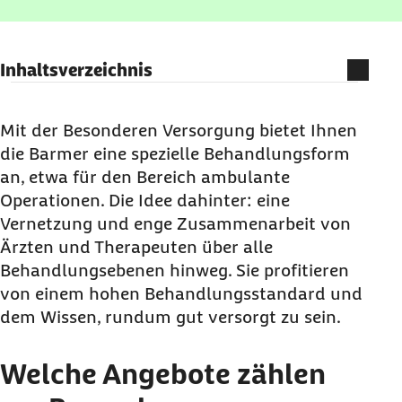
Inhaltsverzeichnis
Welche Angebote zählen zur Besonderen
Versorgung?
Mit der Besonderen Versorgung bietet Ihnen
die Barmer eine spezielle Behandlungsform
Welche Vorteile haben Sie bei der Besonderen
an, etwa für den Bereich ambulante
Versorgung?
Operationen. Die Idee dahinter: eine
Für welche Krankheiten wird die Besondere
Vernetzung und enge Zusammenarbeit von
Versorgung angeboten?
Ärzten und Therapeuten über alle
Werden die Kosten für die Besondere
Behandlungsebenen hinweg. Sie profitieren
Versorgung von der Barmer übernommen?
von einem hohen Behandlungsstandard und
Wie können Sie an der Besonderen Behandlung
dem Wissen, rundum gut versorgt zu sein.
teilnehmen?
Welche Angebote zählen
Das Wichtigste zur Besonderen Behandlung auf
einen Blick