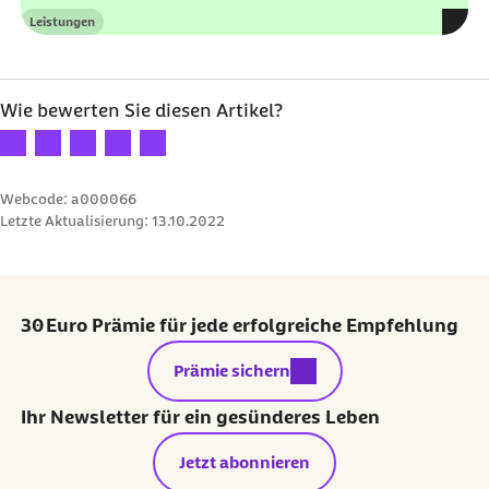
Leistungen
Kategorie
Wie bewerten Sie diesen Artikel?
Ihre Bewertung: 1 Stern
Ihre Bewertung: 2 Sterne
Ihre Bewertung: 3 Sterne
Ihre Bewertung: 4 Sterne
Ihre Bewertung: 5 Sterne
Webcode: a000066
Letzte Aktualisierung:
13.10.2022
30 Euro Prämie für jede erfolgreiche Empfehlung
externer Link:
Prämie sichern
Ihr Newsletter für ein gesünderes Leben
Jetzt abonnieren