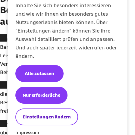
Inhalte Sie sich besonders interessieren
Besonderen Behandlung
und wie wir Ihnen ein besonders gutes
auf einen Blick
Nutzungserlebnis bieten können. Über
"Einstellungen ändern" können Sie Ihre
Bestmögliche medizinische Versorgung:
Die
Auswahl detailliert prüfen und anpassen.
Barmer bietet Ihnen ein umfassendes Angebot an
Und auch später jederzeit widerrufen oder
Leistungen im Rahmen der Besonderen
ändern.
Versorgung, um eine für Sie bestmögliche
Behandlung zu gewährleisten.
Alle zulassen
Keine zusätzlichen Kosten:
Die Barmer übernimmt
die Behandlungskosten im Rahmen der
Nur erforderliche
Besonderen Versorgung. Die Teilnahme ist
freiwillig.
Einstellungen ändern
Persönliche Beratung:
Die Barmer berät Sie gern
Impressum
über Angebote und Teilnahmemöglichkeiten der