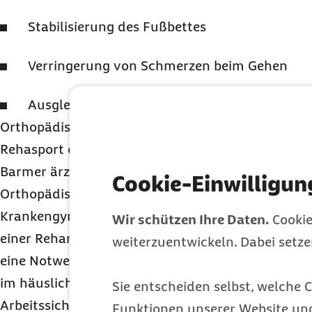
Stabilisierung des Fußbettes
Verringerung von Schmerzen beim Gehen
Ausgleich von Beinlängenunterschieden
Orthopädische Sportschuhe können in Betracht 
Rehasport oder eine stationäre oder ambulante R
Barmer ärztlich verordnet wurden.
Cookie-Einwilligun
Orthopädische Badeschuhe können in Betracht 
Krankengymnastik im Bewegungsbad oder Wasse
Wir schützen Ihre Daten.
Cookie
einer Rehamaßnahme ärztlich verordnet wird. Im
weiterzuentwickeln. Dabei setz
eine Notwendigkeit zur Versorgung bei fehlender 
im häuslichen Nassbereich ergeben.
Sie entscheiden selbst, welche C
Arbeitssicherheits- oder Arbeitsschutzschuhe sin
Funktionen unserer Website un