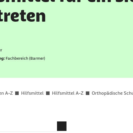
treten
er als
r
ng:
Fachbereich (Barmer)
en A-Z
Hilfsmittel
Hilfsmittel A-Z
Orthopädische Sch