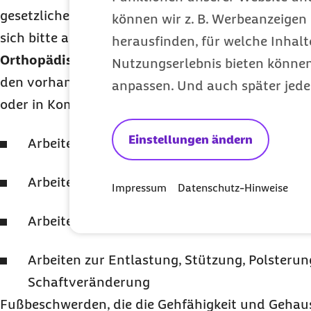
gesetzlichen Krankenversicherung. Bei bestehen
können wir z. B. Werbeanzeigen 
sich bitte an Ihren Arbeitgeber.
herausfinden, für welche Inhalt
Orthopädische Zurichtungen
am konfektionierte
Nutzungserlebnis bieten können.
den vorhandenen Konfektionsschuh so zu gestalte
anpassen. Und auch später jede
oder in Kombination vorgenommene
Einstellungen ändern
Arbeiten am Absatz
Arbeiten zur Schuherhöhung
Impressum
Datenschutz-Hinweise
Arbeiten an der Sohle
Arbeiten zur Entlastung, Stützung, Polsteru
Schaftveränderung
Fußbeschwerden, die die Gehfähigkeit und Gehau