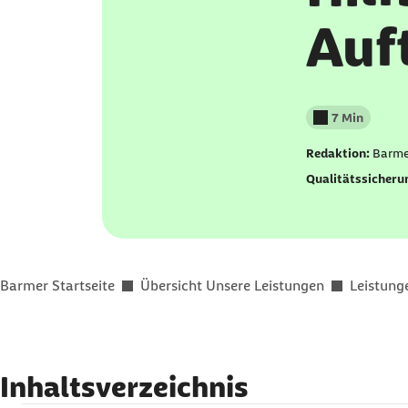
Auf
7 Min
Lesedauer wenig
Redaktion:
Barme
Qualitätssicheru
Sie befinden sich hier:
Barmer Startseite
Übersicht Unsere Leistungen
Leistung
Inhaltsverzeichnis