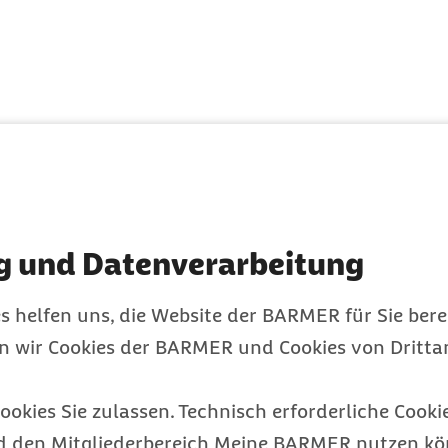
kommen, wenn diese für
eha zu Lasten der
g und Datenverarbeitung
kommen, wenn
rgymnastik in Form
s helfen uns, die Website der BARMER für Sie bere
 Ausnahmefall kann sich
en wir Cookies der BARMER und Cookies von Drittan
Steh- oder Gehfähigkeit
ookies Sie zulassen. Technisch erforderliche Cookie
d keine Leistungen der
d den Mitgliederbereich Meine BARMER nutzen kön