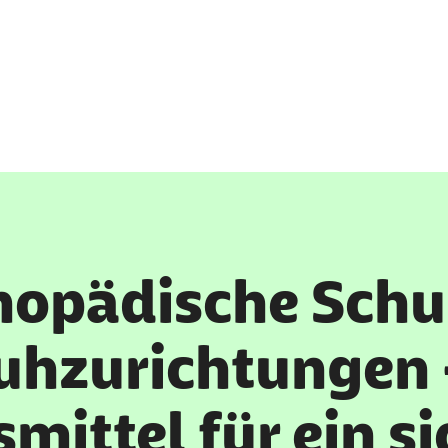
hopädische Schu
uhzurichtungen 
smittel für ein s