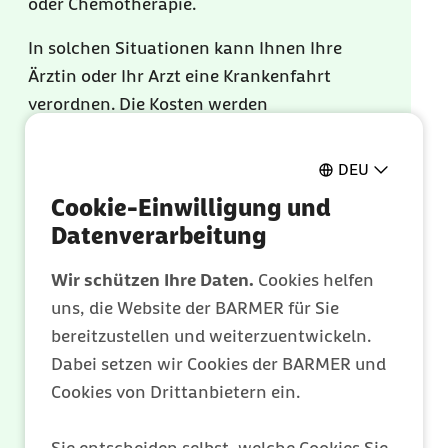
oder Chemotherapie.
In solchen Situationen kann Ihnen Ihre
Ärztin oder Ihr Arzt eine Krankenfahrt
verordnen. Die Kosten werden
übernommen, wenn auch die Behandlung
von der Barmer bezahlt wird und Sie den
DEU
nächstgelegenen geeigneten
Cookie-Einwilligung und
Behandlungsort nutzen. Wichtig ist
Datenverarbeitung
außerdem, dass die Krankenfahrt
vorher
von der Barmer geprüft und genehmigt
Wir schützen Ihre Daten.
Cookies helfen
wurde.
uns, die Website der BARMER für Sie
bereitzustellen und weiterzuentwickeln.
Dabei setzen wir Cookies der BARMER und
Ihre Fahrt ist
automatisch genehmigt
,
Cookies von Drittanbietern ein.
wenn bei Ihnen eine dauerhafte
Mobilitätsbeeinträchtigung vorliegt. Dies