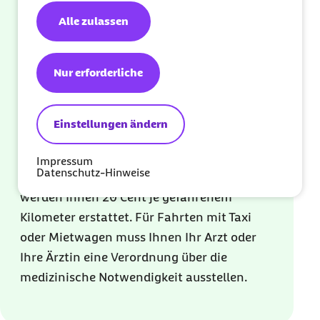
Alle zulassen
Bei einer Fahrt mit öffentlichen
Verkehrsmitteln werden die Kosten für Ihr
Ticket übernommen. Bitte nutzen Sie
Nur erforderliche
mögliche Fahrpreisermäßigungen. Fahren
Sie mit der Deutschen Bahn, erhalten Sie
Einstellungen ändern
grundsätzlich den Preis für die 2. Klasse
erstattet.
Impressum
Datenschutz-Hinweise
Nutzen Sie für die Fahrt einen privaten PKW,
werden Ihnen 20 Cent je gefahrenem
Kilometer erstattet. Für Fahrten mit Taxi
oder Mietwagen muss Ihnen Ihr Arzt oder
Ihre Ärztin eine Verordnung über die
medizinische Notwendigkeit ausstellen.