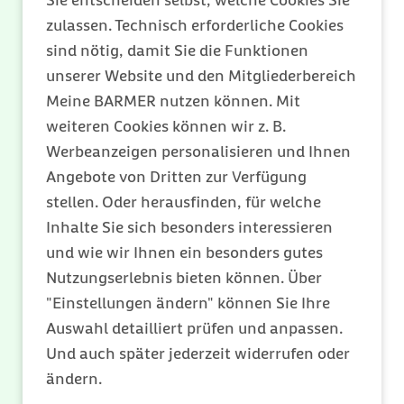
Sie entscheiden selbst, welche Cookies Sie
ist der Fall, wenn Sie
zulassen. Technisch erforderliche Cookies
sind nötig, damit Sie die Funktionen
• einen Schwerbehindertenausweis mit
unserer Website und den Mitgliederbereich
den Merkzeichen aG (außergewöhnlich
Meine BARMER nutzen können. Mit
gehbehindert), BL (blind) oder H (hilflos)
weiteren Cookies können wir z. B.
haben,
Werbeanzeigen personalisieren und Ihnen
• in den Pflegegrad 4 oder 5 eingestuft sind
Angebote von Dritten zur Verfügung
oder
stellen. Oder herausfinden, für welche
Inhalte Sie sich besonders interessieren
• eine Einstufung in Pflegegrad 3 vorliegt
und wie wir Ihnen ein besonders gutes
und zusätzlich das Merkzeichen G
Nutzungserlebnis bieten können. Über
(gehbehindert) in Ihrem
"Einstellungen ändern" können Sie Ihre
Schwerbehindertenausweis eingetragen ist.
Auswahl detailliert prüfen und anpassen.
Und auch später jederzeit widerrufen oder
ändern.
Erstattungshöhe bei ÖPNV und PKW