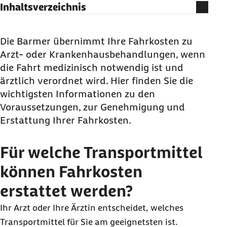
Inhaltsverzeichnis
Für welche Transportmittel können Fahrkosten
erstattet werden?
Die Barmer übernimmt Ihre Fahrkosten zu
Arzt‑ oder Krankenhausbehandlungen, wenn
Welche Leistungen erhalten Sie bei der
die Fahrt medizinisch notwendig ist und
Erstattung von Fahrkosten?
ärztlich verordnet wird. Hier finden Sie die
Bezahlt die Krankenkasse Fahrkosten?
wichtigsten Informationen zu den
Wie beantragen Sie eine Erstattung von
Voraussetzungen, zur Genehmigung und
Fahrkosten?
Erstattung Ihrer Fahrkosten.
Für welche Transportmittel
können Fahrkosten
erstattet werden?
Ihr Arzt oder Ihre Ärztin entscheidet, welches
Transportmittel für Sie am geeignetsten ist.