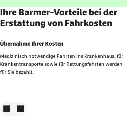
Ihre Barmer-Vorteile bei der
Erstattung von Fahrkosten
Karussell mit 3 Elementen
Element 1 von 3
Übernahme Ihrer Kosten
Medizinisch notwendige Fahrten ins Krankenhaus, für
Krankentransporte sowie für Rettungsfahrten werden
für Sie bezahlt.
Zum vorigen Element
Zum nächsten Element