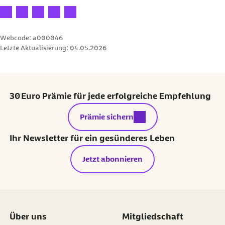
Ihre Bewertung: 1 Stern
Ihre Bewertung: 2 Sterne
Ihre Bewertung: 3 Sterne
Ihre Bewertung: 4 Sterne
Ihre Bewertung: 5 Sterne
Webcode: a000046
Letzte Aktualisierung:
04.05.2026
30 Euro Prämie für jede erfolgreiche Empfehlung
externer Link:
Prämie sichern
Ihr Newsletter für ein gesünderes Leben
Jetzt abonnieren
Über uns
Mitgliedschaft