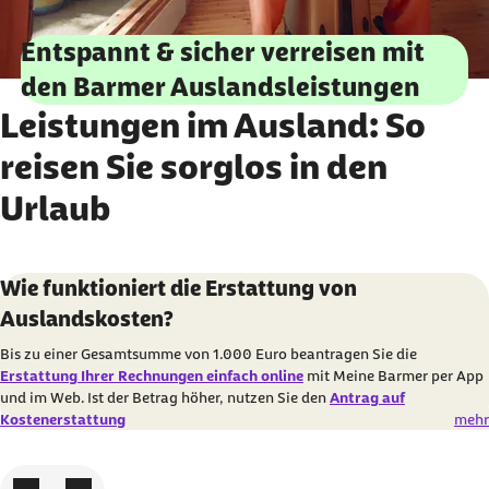
Entspannt & sicher verreisen mit
den Barmer Auslandsleistungen
Leistungen im Ausland: So
reisen Sie sorglos in den
Urlaub
Karussell mit 3 Elementen
Element 1 von 3
Wie funktioniert die Erstattung von
Auslandskosten?
Bis zu einer Gesamtsumme von 1.000 Euro beantragen Sie die
Erstattung Ihrer Rechnungen einfach online
mit Meine Barmer per App
und im Web.
Ist der Betrag höher, nutzen Sie den
Antrag auf
Kostenerstattung
mehr
Zum vorigen Element
Zum nächsten Element