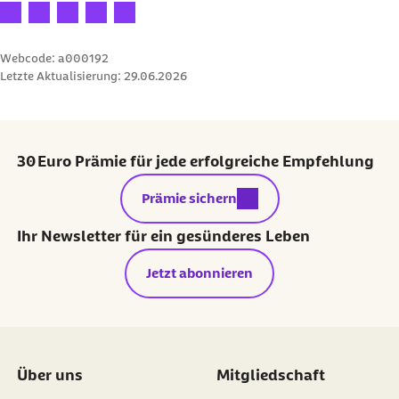
Ihre Bewertung: 1 Stern
Ihre Bewertung: 2 Sterne
Ihre Bewertung: 3 Sterne
Ihre Bewertung: 4 Sterne
Ihre Bewertung: 5 Sterne
Webcode: a000192
Letzte Aktualisierung:
29.06.2026
30 Euro Prämie für jede erfolgreiche Empfehlung
externer Link:
Prämie sichern
Ihr Newsletter für ein gesünderes Leben
Jetzt abonnieren
Über uns
Mitgliedschaft