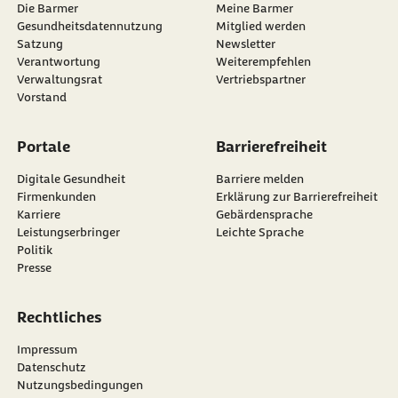
Die Barmer
Meine Barmer
Gesundheitsdatennutzung
Mitglied werden
Satzung
Newsletter
externer Link:
Verantwortung
Weiterempfehlen
Verwaltungsrat
Vertriebspartner
Vorstand
Portale
Barrierefreiheit
Digitale Gesundheit
Barriere melden
Firmenkunden
Erklärung zur Barrierefreiheit
Karriere
Gebärdensprache
Leistungserbringer
Leichte Sprache
Politik
Presse
Rechtliches
Impressum
Datenschutz
Nutzungsbedingungen