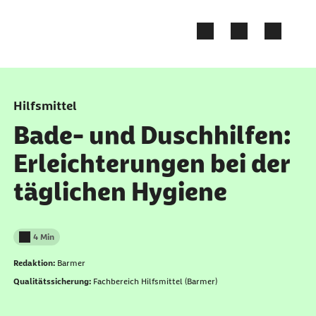
Zum Kontakt Knopf springen
Zum Seiteninhalt springen
Hilfsmittel
Bade- und Duschhilfen:
Erleichterungen bei der
täglichen Hygiene
4 Min
Lesedauer weniger als
Redaktion:
Barmer
Qualitätssicherung:
Fachbereich Hilfsmittel (Barmer)