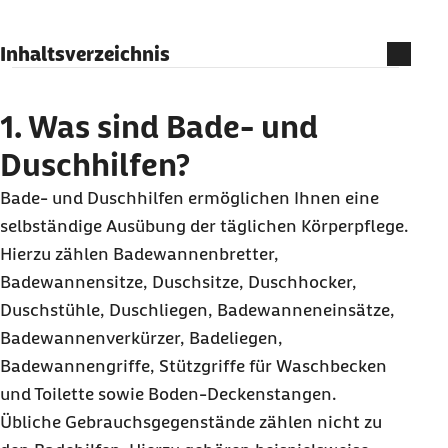
Inhaltsverzeichnis
1. Was sind Bade- und Duschhilfen?
2. Bezahlt die Barmer Bade- und Duschhilfen?
1. Was sind Bade- und
3. Welche weiteren Kosten gibt es bei Bade- und
Duschhilfen?
Duschhilfen?
Bade- und Duschhilfen ermöglichen Ihnen eine
4. Wie erhalte ich Bade- und Duschhilfen?
selbständige Ausübung der täglichen Körperpflege.
5. Wie finde ich einen Vertragspartner der
Hierzu zählen Badewannenbretter,
Barmer für Bade- und Duschhilfen?
Badewannensitze, Duschsitze, Duschhocker,
6. Was gibt es bei Bade- und Duschhilfen sonst
Duschstühle, Duschliegen, Badewanneneinsätze,
noch zu beachten?
Badewannenverkürzer, Badeliegen,
7. Ihre Barmer-Vorteile bei der Versorgung
Badewannengriffe, Stützgriffe für Waschbecken
mit Bade- und Duschhilfen
und Toilette sowie Boden-Deckenstangen.
Übliche Gebrauchsgegenstände zählen nicht zu
Volle Transparenz über Ihre Hilfsmittelanträge