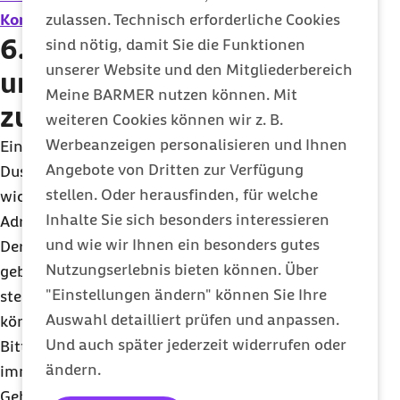
Kontaktmöglichkeiten
zulassen. Technisch erforderliche Cookies
.
6. Was gibt es bei Bade-
sind nötig, damit Sie die Funktionen
unserer Website und den Mitgliederbereich
und Duschhilfen sonst noch
Meine BARMER nutzen können. Mit
zu beachten?
weiteren Cookies können wir z. B.
Werbeanzeigen personalisieren und Ihnen
Eine vorherige Beantragung Ihrer Bade- und
Angebote von Dritten zur Verfügung
Duschhilfe ist nicht notwendig. Es ist jedoch
stellen. Oder herausfinden, für welche
wichtig, dass Sie dem Vertragspartner eventuelle
Inhalte Sie sich besonders interessieren
Adressänderungen mitteilen.
und wie wir Ihnen ein besonders gutes
Der Hilfsmittelanbieter ist verpflichtet Ihnen ein
Nutzungserlebnis bieten können. Über
gebrauchsfähiges Hilfsmittel zur Verfügung zu
"Einstellungen ändern" können Sie Ihre
stellen mit dem Sie Ihre Körperpflege durchführen
Auswahl detailliert prüfen und anpassen.
können.
Und auch später jederzeit widerrufen oder
Bitte behandeln Sie Ihre Bade- und Duschhilfe
ändern.
immer mit Sorgfalt. Beachten Sie die
Gebrauchsanweisung und Hinweise, die Ihnen der