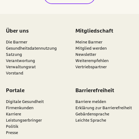
Über uns
Mitgliedschaft
Die Barmer
Meine Barmer
Gesundheitsdatennutzung
Mitglied werden
Satzung
Newsletter
externer Link:
Verantwortung
Weiterempfehlen
Verwaltungsrat
Vertriebspartner
Vorstand
Portale
Barrierefreiheit
Digitale Gesundheit
Barriere melden
Firmenkunden
Erklärung zur Barrierefreiheit
Karriere
Gebärdensprache
Leistungserbringer
Leichte Sprache
Politik
Presse