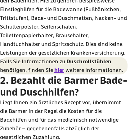
in Meine Barmer
den Badehilfen. Hierzu gehören beispielsweise
Einstieghilfen für die Badewanne (Fußbänkchen,
Trittstufen), Bade- und Duschmatten, Nacken- und
Schulterpolster, Seifenschalen,
Toilettenpapierhalter, Brausehalter,
Handtuchhalter und Spritzschutz. Dies sind keine
Leistungen der gesetzlichen Krankenversicherung.
Falls Sie Informationen zu
Duschrollstühlen
benötigen, finden Sie
hier
weitere Informationen.
2. Bezahlt die Barmer Bade-
und Duschhilfen?
Liegt Ihnen ein ärztliches Rezept vor, übernimmt
die Barmer in der Regel die Kosten für die
Badehilfen und für das medizinisch notwendige
Zubehör – gegebenenfalls abzüglich der
gesetzlichen Zuzahlung.