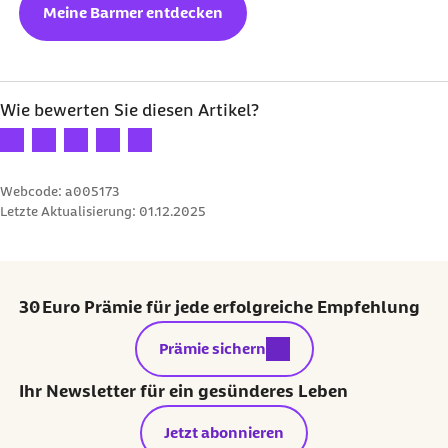
Meine Barmer entdecken
Wie bewerten Sie diesen Artikel?
Ihre Bewertung: 1 Stern
Ihre Bewertung: 2 Sterne
Ihre Bewertung: 3 Sterne
Ihre Bewertung: 4 Sterne
Ihre Bewertung: 5 Sterne
Webcode: a005173
Letzte Aktualisierung:
01.12.2025
30 Euro Prämie für jede erfolgreiche Empfehlung
externer Link:
Prämie sichern
Ihr Newsletter für ein gesünderes Leben
Jetzt abonnieren