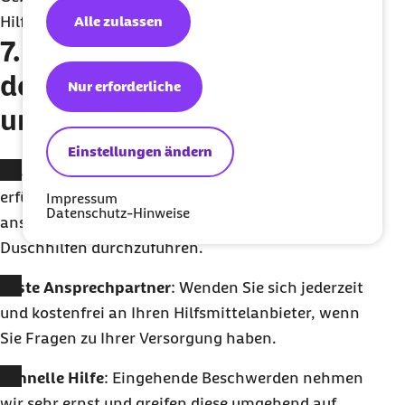
Hilfsmittelanbieter bei der Einweisung gibt.
Alle zulassen
7. Ihre Barmer-Vorteile bei
der Versorgung mit Bade-
Nur erforderliche
und Duschhilfen
Einstellungen ändern
Qualifiziertes Partner
: Unsere Vertragspartner
erfüllen alle Voraussetzungen, um die
Impressum
Datenschutz-Hinweise
anspruchsvolle Versorgung mit Bade- und
Duschhilfen durchzuführen.
Feste Ansprechpartner
: Wenden Sie sich jederzeit
und kostenfrei an Ihren Hilfsmittelanbieter, wenn
Sie Fragen zu Ihrer Versorgung haben.
Schnelle Hilfe
: Eingehende Beschwerden nehmen
wir sehr ernst und greifen diese umgehend auf.