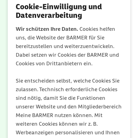
durch eine entsprechende Ernährung nicht
Cookie-Einwilligung und
behoben werden kann
Datenverarbeitung
Vitamin B6 (= Pyridoxin):
Wir schützen Ihre Daten.
Cookies helfen
uns, die Website der BARMER für Sie
- als Monopräparat zur Behandlung von
bereitzustellen und weiterzuentwickeln.
angeborenen pyridoxinabhängigen
Dabei setzen wir Cookies der BARMER und
Störungen mit schwerwiegender
Cookies von Drittanbietern ein.
Symptomatik.
Vitamin E:
Sie entscheiden selbst, welche Cookies Sie
zulassen. Technisch erforderliche Cookies
- als Monopräparat zur Behandlung von
sind nötig, damit Sie die Funktionen
Vitamin-E-Mangel-Ataxie (Erbkrankheit
unserer Website und den Mitgliederbereich
bei der die Koordination von
Meine BARMER nutzen können. Mit
Bewegungsabläufen gestört ist)
weiteren Cookies können wir z. B.
Werbeanzeigen personalisieren und Ihnen