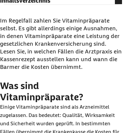
Inhaltsverzeichnis
Was sind Vitaminpräparate?
Was fällt alles unter die Vitaminpräparate?
Im Regelfall zahlen Sie Vitaminpräparate
selbst. Es gibt allerdings einige Ausnahmen,
Bezahlt die Krankenkasse Vitaminpräparate?
in denen Vitaminpräparate eine Leistung der
Immer wissen, welche Kosten abgerechnet
gesetzlichen Krankenversicherung sind.
wurden mit Meine Barmer
Lesen Sie, in welchen Fällen die Arztpraxis ein
Kassenrezept ausstellen kann und wann die
Barmer die Kosten übernimmt.
Was sind
Vitaminpräparate?
Einige Vitaminpräparate sind als Arzneimittel
zugelassen. Das bedeutet: Qualität, Wirksamkeit
und Sicherheit wurden geprüft. In bestimmten
Fällen übernimmt die Krankenkasse die Kosten für