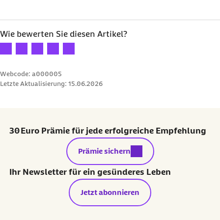
Wie bewerten Sie diesen Artikel?
Ihre Bewertung: 1 Stern
Ihre Bewertung: 2 Sterne
Ihre Bewertung: 3 Sterne
Ihre Bewertung: 4 Sterne
Ihre Bewertung: 5 Sterne
Webcode: a000005
Letzte Aktualisierung:
15.06.2026
30 Euro Prämie für jede erfolgreiche Empfehlung
externer Link:
Prämie sichern
Ihr Newsletter für ein gesünderes Leben
Jetzt abonnieren