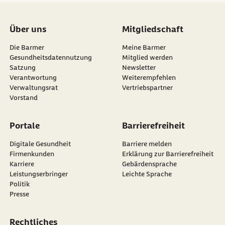
Über uns
Mitgliedschaft
Die Barmer
Meine Barmer
Gesundheitsdatennutzung
Mitglied werden
Satzung
Newsletter
externer Link:
Verantwortung
Weiterempfehlen
Verwaltungsrat
Vertriebspartner
Vorstand
Portale
Barrierefreiheit
Digitale Gesundheit
Barriere melden
Firmenkunden
Erklärung zur Barrierefreiheit
Karriere
Gebärdensprache
Leistungserbringer
Leichte Sprache
Politik
Presse
Rechtliches