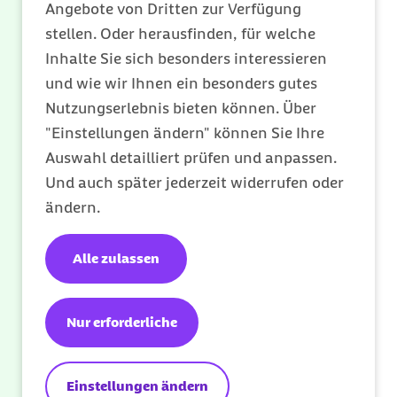
Verschreibungspflichtige Arzneimittel
Angebote von Dritten zur Verfügung
stellen. Oder herausfinden, für welche
Es gibt auch verschreibungspflichtige
Inhalte Sie sich besonders interessieren
Arzneimittel, die Vitamine enthalten,
und wie wir Ihnen ein besonders gutes
beispielsweise hochdosierte
Nutzungserlebnis bieten können. Über
Vitamin‑D‑Präparate. Sie können für die
"Einstellungen ändern" können Sie Ihre
zugelassenen Anwendungsgebiete – etwa
Auswahl detailliert prüfen und anpassen.
bei einem nachgewiesenen,
Und auch später jederzeit widerrufen oder
symptomatischen Vitamin‑D‑Mangel – auf
ändern.
einem Kassenrezept verordnet werden. Ihre
Ärztin oder Ihr Arzt muss dabei jedoch
Alle zulassen
immer prüfen, ob ein wirkstoffgleiches,
nicht verschreibungspflichtiges
Arzneimittel ausreicht. Wenn ein solches
Nur erforderliche
Mittel als geeignete Alternative gilt, müssen
Sie die Kosten dafür selbst tragen, sofern
Einstellungen ändern
keine der oben genannten Ausnahmen aus