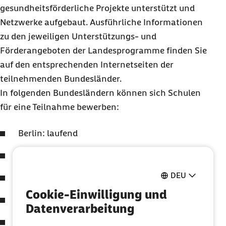
gesundheitsförderliche Projekte unterstützt und
Netzwerke aufgebaut. Ausführliche Informationen
zu den jeweiligen Unterstützungs- und
Förderangeboten der Landesprogramme finden Sie
auf den entsprechenden Internetseiten der
teilnehmenden Bundesländer.
In folgenden Bundesländern können sich Schulen
für eine Teilnahme bewerben:
Berlin: laufend
Brandenburg: laufend
DEU
Bayern: laufend
Cookie-Einwilligung und
Mecklenburg-Vorpommern: laufend
Datenverarbeitung
Nordrhein-Westfalen: laufend