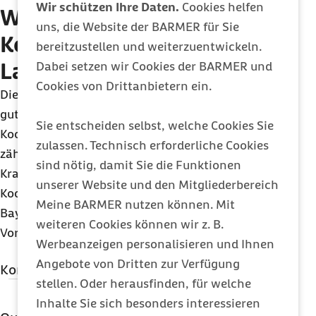
Wir schützen Ihre Daten.
Cookies helfen
Wer sind die
uns, die Website der BARMER für Sie
Kooperationspartner der
bereitzustellen und weiterzuentwickeln.
Landesprogramme?
Dabei setzen wir Cookies der BARMER und
Cookies von Drittanbietern ein.
Die Umsetzung von
Landesprogrammen
für die
gute gesunde Schule wird von zahlreichen
Sie entscheiden selbst, welche Cookies Sie
Kooperationspartnern unterstützt. Dazu
zulassen. Technisch erforderliche Cookies
zählen
z.B.
Ministerien, Unfallkassen und
sind nötig, damit Sie die Funktionen
Krankenkassen, wie die Barmer, die
unserer Website und den Mitgliederbereich
Kooperationspartner in den Landesprogrammen
Meine BARMER nutzen können. Mit
Bayern, Berlin, Brandenburg, Mecklenburg-
weiteren Cookies können wir z. B.
Vorpommern und Nordrhein-Westfalen ist.
Werbeanzeigen personalisieren und Ihnen
Angebote von Dritten zur Verfügung
Kontakt
stellen. Oder herausfinden, für welche
Ansprechpartner Berlin/Brandenburg
Inhalte Sie sich besonders interessieren