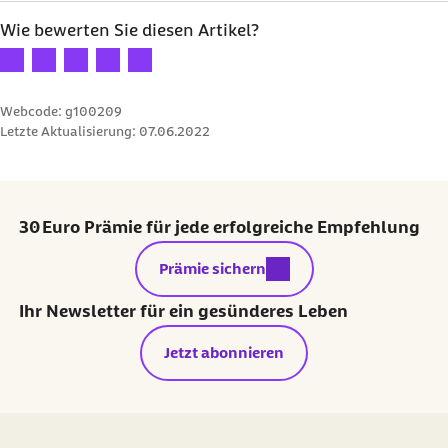
Wie bewerten Sie diesen Artikel?
Ihre Bewertung: 1 Stern
Ihre Bewertung: 2 Sterne
Ihre Bewertung: 3 Sterne
Ihre Bewertung: 4 Sterne
Ihre Bewertung: 5 Sterne
Webcode: g100209
Letzte Aktualisierung:
07.06.2022
30 Euro Prämie für jede erfolgreiche Empfehlung
externer Link:
Prämie sichern
Ihr Newsletter für ein gesünderes Leben
Jetzt abonnieren