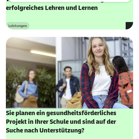
Ansprechpartner: Franziska Sanyang
erfolgreiches Lehren und Lernen
E-Mail:
franziska.sanyang@barmer.de
Leistungen
Kategorie
Telefon:
0202 568 653 340
Ansprechpartner Nordrhein-Westfalen
Ansprechpartnerin: Heike Kluitmann
E-Mail:
heike.kluitmann@barmer.de
Telefon:
0202 568 451 114
Informationen zum Umgang mit personenbezogenen Daten bei
der Barmer finden Sie in unserer
Datenschutzerklärung
.
Sie planen ein gesundheitsförderliches
Projekt in Ihrer Schule und sind auf der
Suche nach Unterstützung?