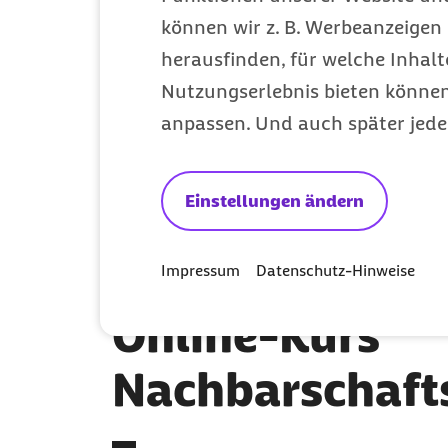
können wir z. B. Werbeanzeigen 
herausfinden, für welche Inhalt
Nutzungserlebnis bieten können.
anpassen. Und auch später jede
Einstellungen ändern
Bei diesen Th
unterstützt Sie
Impressum
Datenschutz-Hinweise
Online-Kurs
Nachbarschafts