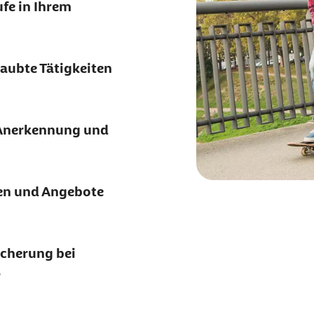
fe in Ihrem
Thüringen
Ihr Bundesland ist nic
Ihres Bundeslandes ent
erlaubt keine Online-Qu
laubte Tätigkeiten
kostenlosen Kurs mit v
einem bestimmten Bunde
Pflegetätigkeit vorzube
Sowohl für den allgemei
 Anerkennung und
Bundesländer zugeschni
registrieren
.
len und Angebote
icherung bei
r