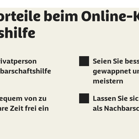
orteile beim Online-
hilfe
Privatperson
Seien Sie bes
barschaftshilfe
gewappnet um
meistern
bequem von zu
Lassen Sie si
re Zeit frei ein
als Nachbars