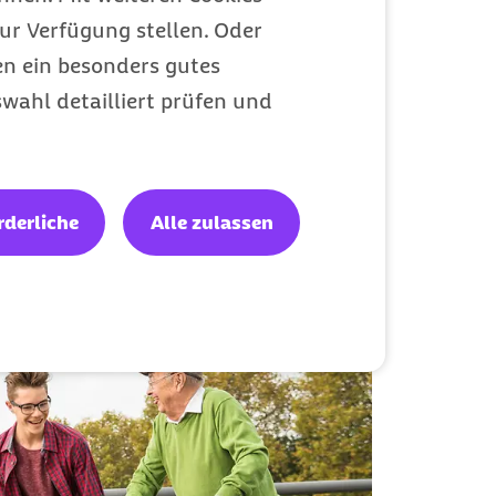
-Kurs?
ur Verfügung stellen. Oder
ils speziell zugeschnitten für alle
en ein besonders gutes
 Schulung für Nachbarschaftshelfer
wahl detailliert prüfen und
assen haben, dass diese online gemacht werden
rderliche
Alle zulassen
pommern
n