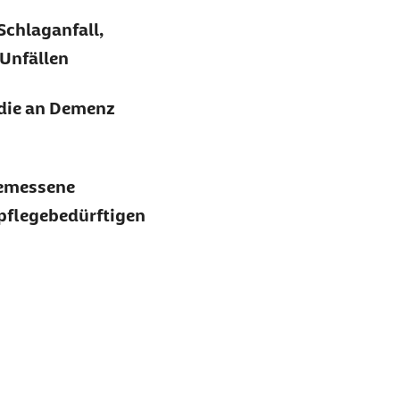
Schlaganfall,
 Unfällen
die an Demenz
gemessene
pflegebedürftigen