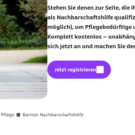
Stehen Sie denen zur Seite, die 
als Nachbarschaftshilfe qualifi
möglich), um Pflegebedürftige 
Komplett kostenlos – unabhängi
sich jetzt an und machen Sie den
externer Link:
Jetzt registrieren
Pflege
Barmer Nachbarschaftshilfe