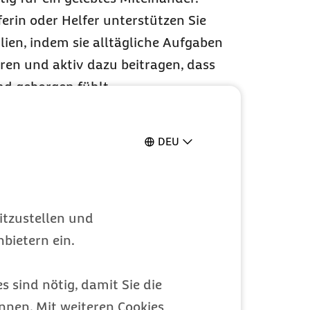
ferin oder Helfer unterstützen Sie
ien, indem sie alltägliche Aufgaben
en und aktiv dazu beitragen, dass
und geborgen fühlt.
fe kann über den monatlichen
g
finanziert werden. In einigen
DEU
nen sich Privatpersonen hierfür als
fende mit dem kostenfreien Online-
 lassen und diese Aufgaben
itzustellen und
bietern ein.
s sind nötig, damit Sie die
Bundesländer gibt es
nen. Mit weiteren Cookies