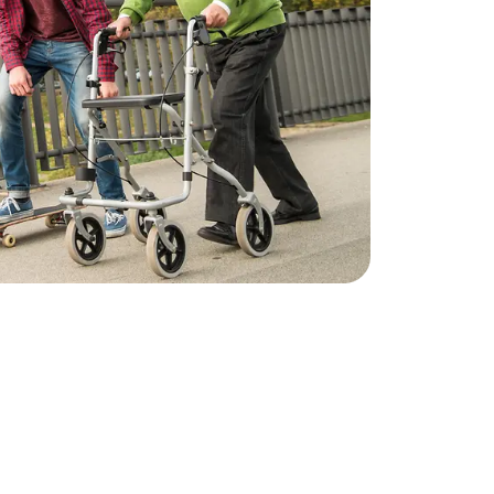
ht dabei?
Dann müssen Sie nach den Vorgaben
weder keinen Kurs machen oder Ihr Bundesland
alifizierung. Sie können aber trotzdem einen
ielen nützlichen Informationen (unabhängig von
sland) nutzen, um sich auf Ihre
reiten.
nen Kurs als auch für den auf spezielle
ttenen Kurs können Sie sich
kostenfrei