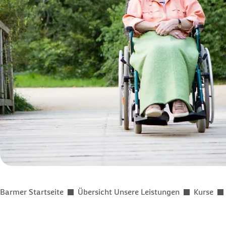
Sie befinden sich hier:
Barmer Startseite
Übersicht Unsere Leistungen
Kurse