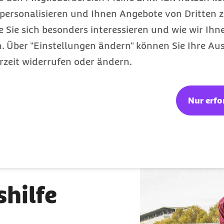
den Online
personalisieren und Ihnen Angebote von Dritten z
Der Online-Kurs ist jewe
e Sie sich besonders interessieren und wie wir Ihn
Bundesländer, die eine
 Über "Einstellungen ändern" können Sie Ihre Aus
vorschreiben und zugel
rzeit widerrufen oder ändern.
kann:
Berlin
Nur erfo
emen
Mecklenburg-Vor
 der
Niedersachsen
Sachsen
hilfe
Schleswig-Holstei