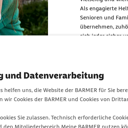
Als engagierte Hel
Senioren und Famil
übernehmen, zuhör
sich jeder sicher 
Ihre wertvolle Hil
Entlastungsbetra
Bundesländern kön
Nachbarschaftshel
g und Datenverarbeitung
Kurs qualifizieren
s helfen uns, die Website der BARMER für Sie bere
übernehmen.
en wir Cookies der BARMER und Cookies von Drittan
ookies Sie zulassen. Technisch erforderliche Cookie
Für welche 
d den Mitgliederbereich Meine BARMER nutzen kön