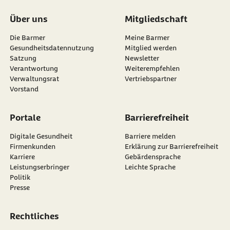
Über uns
Mitgliedschaft
Die Barmer
Meine Barmer
Gesundheitsdatennutzung
Mitglied werden
Satzung
Newsletter
externer Link:
Verantwortung
Weiterempfehlen
Verwaltungsrat
Vertriebspartner
Vorstand
Portale
Barrierefreiheit
Digitale Gesundheit
Barriere melden
Firmenkunden
Erklärung zur Barrierefreiheit
Karriere
Gebärdensprache
Leistungserbringer
Leichte Sprache
Politik
Presse
Rechtliches