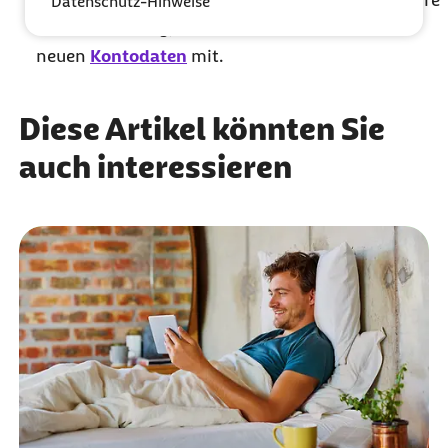
Datenschutz-Hinweise
Bankverbindung, teilen Sie uns bitte Ihre
neuen
Kontodaten
mit.
Diese Artikel könnten Sie
auch interessieren