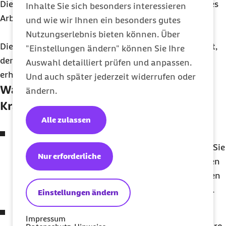
Die Höhe des Krankengeldes entspricht der Höhe Ihres
Inhalte Sie sich besonders interessieren
Arbeitslosengeldes.
und wie wir Ihnen ein besonders gutes
Nutzungserlebnis bieten können. Über
Die Bundesagentur für Arbeit teilt uns den Betrag mit,
"Einstellungen ändern" können Sie Ihre
den Sie unmittelbar vor Beginn der Krankschreibung
Auswahl detailliert prüfen und anpassen.
erhalten haben.
Und auch später jederzeit widerrufen oder
Was wird für die Berechnung des
ändern.
Krankengelds benötigt?
Alle zulassen
Krankengeld-Fragebogen
Vor Beginn der Krankengeldzahlung bekommen Sie
Nur erforderliche
ein Informationsschreiben mit einem Fragebogen
zum Krankengeld. Die Fragen können Sie über den
Antwort-Code ganz einfach online beantworten.
Einstellungen ändern
Aktuelle Bankverbindung
Impressum
Ändert sich während des Krankengeldbezuges Ihre