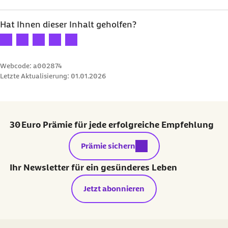
Hat Ihnen dieser Inhalt geholfen?
Ihre Bewertung: 1 Stern
Ihre Bewertung: 2 Sterne
Ihre Bewertung: 3 Sterne
Ihre Bewertung: 4 Sterne
Ihre Bewertung: 5 Sterne
Webcode: a002874
Letzte Aktualisierung:
01.01.2026
30 Euro Prämie für jede erfolgreiche Empfehlung
externer Link:
Prämie sichern
Ihr Newsletter für ein gesünderes Leben
Jetzt abonnieren