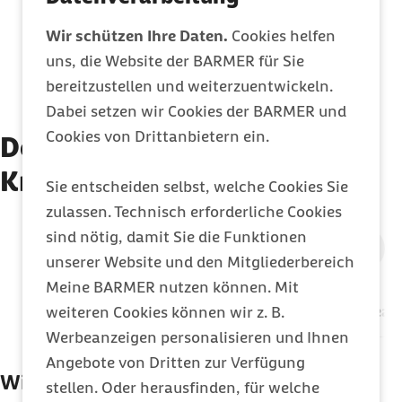
ausgezahlt wurde
Wir schützen Ihre Daten.
Cookies helfen
uns, die Website der BARMER für Sie
Meine Barmer entdecken
bereitzustellen und weiterzuentwickeln.
Dabei setzen wir Cookies der BARMER und
Cookies von Drittanbietern ein.
Details zum Thema
Krankengeld
Sie entscheiden selbst, welche Cookies Sie
zulassen. Technisch erforderliche Cookies
sind nötig, damit Sie die Funktionen
Zum vorigen 
Zum nä
unserer Website und den Mitgliederbereich
Meine BARMER nutzen können. Mit
Berechnung
Auszahlung
Digitaler Bea
weiteren Cookies können wir z. B.
Werbeanzeigen personalisieren und Ihnen
Angebote von Dritten zur Verfügung
Wie hoch ist das Krankengeld?
stellen. Oder herausfinden, für welche