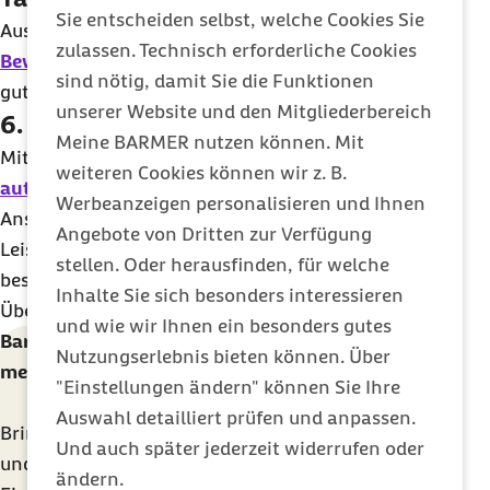
Sie entscheiden selbst, welche Cookies Sie
Ausreichend
Schlaf
,
gesunde Ernährung
sowie
zulassen. Technisch erforderliche Cookies
Bewegung
an der frischen Luft sorgen für einen
sind nötig, damit Sie die Funktionen
guten Ausgleich.
unserer Website und den Mitgliederbereich
6. Entspannen
Meine BARMER nutzen können. Mit
Mit
progressiver Muskelentspannung
,
weiteren Cookies können wir z. B.
autogenem Training
oder Meditation kann
Werbeanzeigen personalisieren und Ihnen
Anspannung abgebaut und wieder ein gutes
Angebote von Dritten zur Verfügung
Leistungsniveau erreicht werden. Ein
stellen. Oder herausfinden, für welche
bestmöglicher Effekt wird durch regelmäßiges
Inhalte Sie sich besonders interessieren
Üben von Entspannung erreicht.
und wie wir Ihnen ein besonders gutes
Barmer Meditationsguide: In 7 Tagen kostenlos
Nutzungserlebnis bieten können. Über
meditieren lernen
"Einstellungen ändern" können Sie Ihre
Auswahl detailliert prüfen und anpassen.
Bringen Sie mit mehr Entspannung in Ihren Alltag
Und auch später jederzeit widerrufen oder
und lernen Sie Schritt für Schritt zu Meditieren.
ändern.