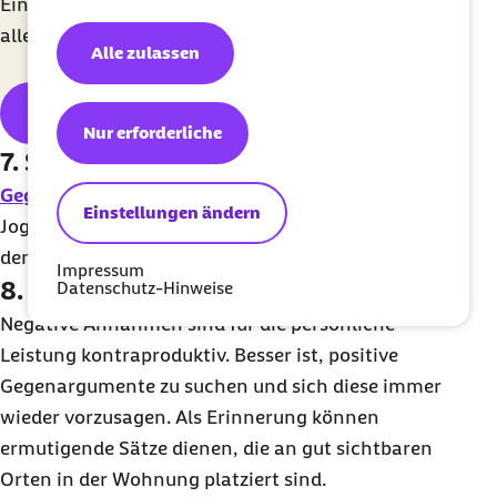
Eine Woche lang, jeden Tag eine Mail. Kostenlos für
alle.
Alle zulassen
Barmer Meditationsguide
Nur erforderliche
7. Sport treiben
Gegen Stress hilft auch Sport
: Wer sich beim
Einstellungen ändern
Jogging oder Fahrradfahren auspowert, bekommt
den Kopf wieder frei.
Impressum
8. Positiv denken
Datenschutz-Hinweise
Negative Annahmen sind für die persönliche
Leistung kontraproduktiv. Besser ist, positive
Gegenargumente zu suchen und sich diese immer
wieder vorzusagen. Als Erinnerung können
ermutigende Sätze dienen, die an gut sichtbaren
Orten in der Wohnung platziert sind.