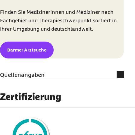
Finden Sie Medizinerinnen und Mediziner nach
Fachgebiet und Therapieschwerpunkt sortiert in
Ihrer Umgebung und deutschlandweit.
Barmer Arztsuche
Quellenangaben
Quellenangaben
Dorsch Lexikon der Psychologie (Abruf vom
Zertifizierung
04.03.2022):
Prüfungsangst
Helga Knigge-Illner (Abruf vom 04.03.2022):
externer Link:
Prüfungsangst verstehen und bewältigen
Sven Litzcke und Burkhardt Krems (Abruf vom