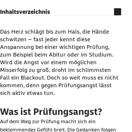
Inhaltsverzeichnis
Was ist Prüfungsangst?
Symptome: Wie zeigt sich Prüfungsangst?
Das Herz schlägt bis zum Hals, die Hände
schwitzen – fast jeder kennt diese
10 Tipps: So lässt sich Prüfungsangst
Anspannung bei einer wichtigen Prüfung,
überwinden
zum Beispiel beim Abitur oder im Studium.
Therapiemöglichkeiten bei Prüfungsangst
Wird die Angst vor einem möglichen
Misserfolg zu groß, droht im schlimmsten
Fall ein Blackout. Doch so weit muss es nicht
kommen, denn gegen Prüfungsangst lässt
sich aktiv etwas tun.
Was ist Prüfungsangst?
Auf dem Weg zur Prüfung macht sich ein
beklemmendes Gefühl breit. Die Gedanken folgen