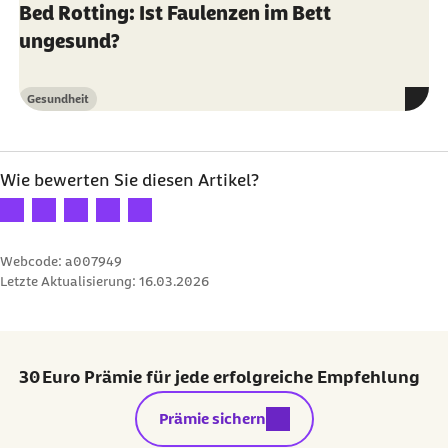
Bed Rotting: Ist Faulenzen im Bett
ungesund?
Gesundheit
Kategorie
Wie bewerten Sie diesen Artikel?
Ihre Bewertung: 1 Stern
Ihre Bewertung: 2 Sterne
Ihre Bewertung: 3 Sterne
Ihre Bewertung: 4 Sterne
Ihre Bewertung: 5 Sterne
Webcode: a007949
Letzte Aktualisierung:
16.03.2026
30 Euro Prämie für jede erfolgreiche Empfehlung
externer Link:
Prämie sichern