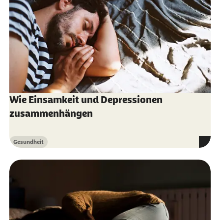
optimalen Vorbereitung und Bewältigung von
Prüfungen (2017)
Lydia Fehm und Thomas Fydrich: Prüfungsangst
(2011)
Helga Knigge-Illner: Prüfungsangst besiegen – Wie
Sie Herausforderungen souverän meistern (2010)
Irene Warnecke: Prüfungsangst bewältigen (2018)
Wie Einsamkeit und Depressionen
zusammenhängen
Gesundheit
Kategorie