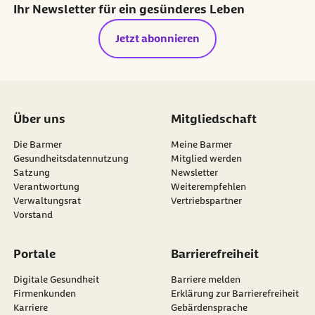
Ihr Newsletter für ein gesünderes Leben
Jetzt abonnieren
Über uns
Mitgliedschaft
Die Barmer
Meine Barmer
Gesundheitsdatennutzung
Mitglied werden
Satzung
Newsletter
externer Link:
Verantwortung
Weiterempfehlen
Verwaltungsrat
Vertriebspartner
Vorstand
Portale
Barrierefreiheit
Digitale Gesundheit
Barriere melden
Firmenkunden
Erklärung zur Barrierefreiheit
Karriere
Gebärdensprache