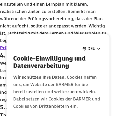
einzuteilen und einen Lernplan mit klaren,
realistischen Zielen zu erstellen. Bemerkt man
während der Prüfungsvorbereitung, dass der Plan
nicht aufgeht, sollte er angepasst werden. Wichtig
ist, rechtzeitig mit dem Lernen und Wiederholen zu
beginnen. So hat man weniger
Prüfungsstress
und kann den
Stress vermeiden.
DEU
4. Lernstrategie optimieren
Cookie-Einwilligung und
Wenn sich, zum Beispiel im Studium, die Menge an
Datenverarbeitung
Lernstoff erhöht, muss beim Erarbeiten anders als
Wir schützen Ihre Daten.
Cookies helfen
in der Schulzeit vorgegangen werden. Wie lange
uns, die Website der BARMER für Sie
am Stück konzentriert gelernt werden kann, ist
bereitzustellen und weiterzuentwickeln.
individuell verschieden. Entsprechend sollten
Dabei setzen wir Cookies der BARMER und
regelmäßig Pausen gemacht werden.
5. Auf eine ausgewogene
Cookies von Drittanbietern ein.
Tagesstruktur achten