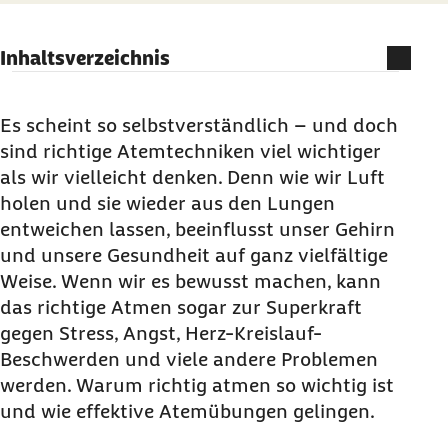
Inhaltsverzeichnis
Richtig atmen zu lernen kann das Leben
verlängern
Es scheint so selbstverständlich – und doch
sind richtige Atemtechniken viel wichtiger
Die Folgen falscher Atmung auf die Gesundheit
als wir vielleicht denken. Denn wie wir Luft
Wichtigster Schritt zur richtigen Atmung: die
holen und sie wieder aus den Lungen
Nasenatmung
entweichen lassen, beeinflusst unser Gehirn
Zwerchfell- und Bauchatmung: Den Atem
und unsere Gesundheit auf ganz vielfältige
ausdehnen – und zwar in den Bauch
Weise. Wenn wir es bewusst machen, kann
Richtig Ein- und Ausatmen: Tiefe Atmung gegen
das richtige Atmen sogar zur Superkraft
negative Gefühle
gegen Stress, Angst, Herz-Kreislauf-
Beschwerden und viele andere Problemen
Fünf einfache Atemtechniken für ein
werden. Warum richtig atmen so wichtig ist
gesünderes Leben
und wie effektive Atemübungen gelingen.