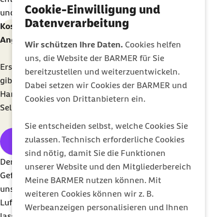
Cookie-Einwilligung und
und Glücks-Empfinden.
Datenverarbeitung
Kostenloses E-Book mit 44 Psychologie-Tipps bei
Angst, Wut und Trauer
Wir schützen Ihre Daten.
Cookies helfen
uns, die Website der BARMER für Sie
Erste Hilfe für die Seele: Psychologin Vanessa Graf
bereitzustellen und weiterzuentwickeln.
gibt Ihnen 44 leicht anwendbare Übungen an die
Dabei setzen wir Cookies der BARMER und
Hand, um negative Gefühle aufzulösen und mehr
Cookies von Drittanbietern ein.
Selbstbewusstsein und Leichtigkeit zu gewinnen.
Sie entscheiden selbst, welche Cookies Sie
zulassen. Technisch erforderliche Cookies
E-Book herunterladen
sind nötig, damit Sie die Funktionen
Der Atemfluss kann also wie eine Therapie unsere
unserer Website und den Mitgliederbereich
Gefühlswelt beeinflussen. Deshalb ist es gerade in
Meine BARMER nutzen können. Mit
unserer heutigen, hektischen Welt so wichtig, die
weiteren Cookies können wir z. B.
Luft länger und ruhiger in den Bauchraum strömen
Werbeanzeigen personalisieren und Ihnen
lassen – und dabei vor allem länger auszuatmen,