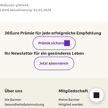
Webcode: g101446
Letzte Aktualisierung:
02.03.2026
30 Euro Prämie für jede erfolgreiche Empfehlung
externer Link:
Prämie sichern
Ihr Newsletter für ein gesünderes Leben
Jetzt abonnieren
Über uns
Mitgliedschaft
Cha
Die Barmer
Meine Barmer
Gesundheitsdatennutzung
Mitglied werden