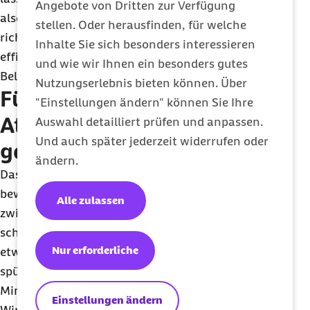
Angebote von Dritten zur Verfügung
also weniger Atemzüge pro Minute zu machen. Die
stellen. Oder herausfinden, für welche
richtige Atmung reduziert Stress, lässt den Körper
Inhalte Sie sich besonders interessieren
effizienter arbeiten und verringert zudem die
und wie wir Ihnen ein besonders gutes
Belastung des Herz-Kreislauf-Systems.
Nutzungserlebnis bieten können. Über
Fünf einfache
"Einstellungen ändern" können Sie Ihre
Atemtechniken für ein
Auswahl detailliert prüfen und anpassen.
Und auch später jederzeit widerrufen oder
gesünderes Leben
ändern.
Das Tolle an Atemübungen: Wer regelmäßig
bewusst seinen Fokus auf das richtet, was
Alle zulassen
zwischen Nase und Lungenflügel passiert, wird
schnell Veränderungen bemerken. Manche Effekte,
Nur erforderliche
etwa die gesteigerte Versorgung durch Sauerstoff,
spürt man oft innerhalb von Sekunden bis
Minuten.
Einstellungen ändern