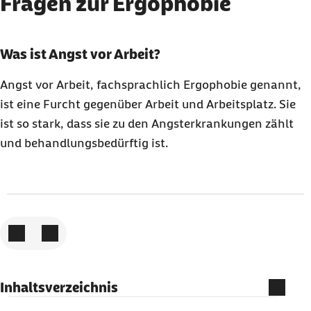
Fragen zur Ergophobie
Karussell mit 3 Elementen
Element 1 von 3
Was ist Angst vor Arbeit?
Angst vor Arbeit, fachsprachlich Ergophobie genannt,
ist eine Furcht gegenüber Arbeit und Arbeitsplatz. Sie
ist so stark, dass sie zu den Angsterkrankungen zählt
und behandlungsbedürftig ist.
Zum vorigen Element
Zum nächsten Element
Inhaltsverzeichnis
Was verbirgt sich hinter Ergophobie?