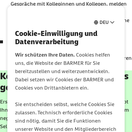
Gespräche mit Kolleginnen und Kollegen, melden
sich krank, begeben sich in lange Phasen der
Arbeitslosigkeit oder sagen Bewerbungsgespräche
DEU
ab.
Cookie-Einwilligung und
Datenverarbeitung
Einschränkungen im sozialen und beruflichen
Leben
– Personen mit Ergophobie können ihre
Wir schützen Ihre Daten.
Cookies helfen
Aufgaben nicht mehr wahrnehmen, verlieren ihren
uns, die Website der BARMER für Sie
Arbeitsplatz oder geraten in finanzielle Nöte.
bereitzustellen und weiterzuentwickeln.
Kostenloses E-Book: 44 Tipps
Dabei setzen wir Cookies der BARMER und
gegen Angst, Wut & Trauer
Cookies von Drittanbietern ein.
Erste Hilfe für die Seele: Psychologin Vanessa Graf gibt
Sie entscheiden selbst, welche Cookies Sie
Ihnen 44 leicht anwendbare Übungen an die Hand, um
zulassen. Technisch erforderliche Cookies
negative Gefühle aufzulösen und mehr
sind nötig, damit Sie die Funktionen
Selbstbewusstsein und Leichtigkeit zu gewinnen.
unserer Website und den Mitgliederbereich