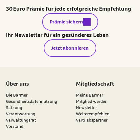
30 Euro Prämie für jede erfolgreiche Empfehlung
externer Link:
Prämie sichern
Ihr Newsletter für ein gesünderes Leben
Jetzt abonnieren
Über uns
Mitgliedschaft
Die Barmer
Meine Barmer
Gesundheitsdatennutzung
Mitglied werden
Satzung
Newsletter
externer Link:
Verantwortung
Weiterempfehlen
Verwaltungsrat
Vertriebspartner
Vorstand