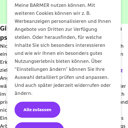
Meine BARMER nutzen können. Mit
weiteren Cookies können wir z. B.
E-Book herunterladen
Werbeanzeigen personalisieren und Ihnen
Gibt es Überschneidungen mit anderen
Angebote von Dritten zur Verfügung
psychischen Erkrankungen?
stellen. Oder herausfinden, für welche
Inhalte Sie sich besonders interessieren
Nicht jede Angst vor dem Arbeitsplatz ist automatisch
und wie wir Ihnen ein besonders gutes
eine Ergophobie. Die Grenzen zu anderen psychischen
Nutzungserlebnis bieten können. Über
Erkrankungen lassen sich nicht immer eindeutig
"Einstellungen ändern" können Sie Ihre
ziehen. So kann etwa eine Person mit
sozialer Phobie
Auswahl detailliert prüfen und anpassen.
Angst im beruflichen Kontext erleben und Panik
Und auch später jederzeit widerrufen oder
während der Arbeit empfinden, etwa bei Meetings oder
ändern.
im Kontakt mit Kollegen. Doch diese Angst richtet sich
primär gegen soziale Interaktionen im Allgemeinen und
Alle zulassen
nicht nur im Arbeitsumfeld.
Eine Zwangsstörung kann ebenfalls dazu führen, dass
Arbeit als stark belastend empfunden wird – allerdings