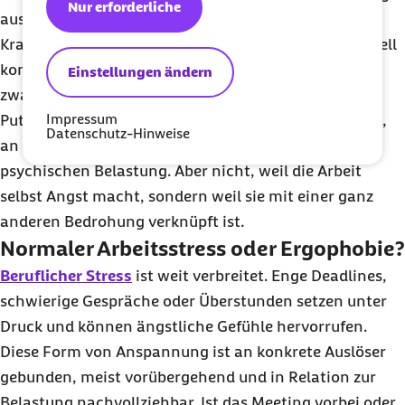
Nur erforderliche
aus anderen Gründen. Wer zum Beispiel in einem
Krankenhaus arbeitet und die Umgebung als potenziell
kontaminiert wahrnimmt, kann zu Hause in
Einstellungen ändern
zwanghafte Reinigungsrituale verfallen: ständiges
Impressum
Putzen,
mehrfaches Händewaschen
. Die Vorstellung,
Datenschutz-Hinweise
an den Arbeitsplatz zurückzukehren, wird dann zur
psychischen Belastung. Aber nicht, weil die Arbeit
selbst Angst macht, sondern weil sie mit einer ganz
anderen Bedrohung verknüpft ist.
Normaler Arbeitsstress oder Ergophobie?
Beruflicher Stress
ist weit verbreitet. Enge Deadlines,
schwierige Gespräche oder Überstunden setzen unter
Druck und können ängstliche Gefühle hervorrufen.
Diese Form von Anspannung ist an konkrete Auslöser
gebunden, meist vorübergehend und in Relation zur
Belastung nachvollziehbar. Ist das Meeting vorbei oder