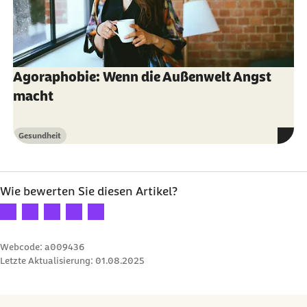
Agoraphobie: Wenn die Außenwelt Angst
macht
Gesundheit
Kategorie
Wie bewerten Sie diesen Artikel?
Ihre Bewertung: 1 Stern
Ihre Bewertung: 2 Sterne
Ihre Bewertung: 3 Sterne
Ihre Bewertung: 4 Sterne
Ihre Bewertung: 5 Sterne
Webcode: a009436
Letzte Aktualisierung:
01.08.2025