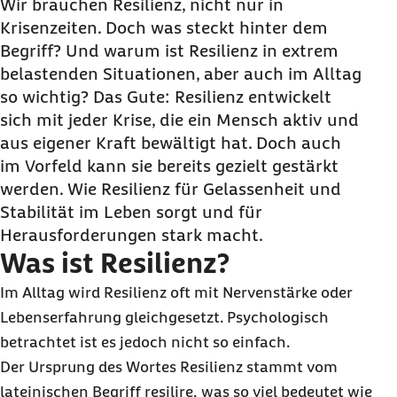
Ist Resilienz angeboren?
Wir brauchen Resilienz, nicht nur in
Krisenzeiten. Doch was steckt hinter dem
Lässt sich Resilienz erlernen?
Begriff? Und warum ist Resilienz in extrem
Quiz: Wie gut kennen Sie sich mit Resilienz aus?
belastenden Situationen, aber auch im Alltag
Was beeinflusst unsere Resilienz positiv?
so wichtig? Das Gute: Resilienz entwickelt
Wie kann ich resilienter werden?
sich mit jeder Krise, die ein Mensch aktiv und
aus eigener Kraft bewältigt hat. Doch auch
Kann Resilienz gegen Angst helfen?
im Vorfeld kann sie bereits gezielt gestärkt
werden. Wie Resilienz für Gelassenheit und
Stabilität im Leben sorgt und für
Herausforderungen stark macht.
Was ist Resilienz?
Im Alltag wird Resilienz oft mit Nervenstärke oder
Lebenserfahrung gleichgesetzt. Psychologisch
betrachtet ist es jedoch nicht so einfach.
Der Ursprung des Wortes Resilienz stammt vom
lateinischen Begriff resilire, was so viel bedeutet wie