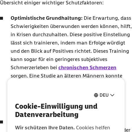
Übersicht einiger wichtiger Schutzfaktoren:
Optimistische Grundhaltung:
Die Erwartung, dass
Schwierigkeiten überwunden werden können, hilft,
in Krisen durchzuhalten. Diese positive Einstellung
lässt sich trainieren, indem man Erfolge würdigt
und den Blick auf Positives richtet. Dieses Training
kann sogar für ein geringeres subjektives
Schmerzerleben bei
chronischen Schmerzen
sorgen. Eine Studie an älteren Männern konnte
zudem einen Zusammenhang zwischen
optimistischer Grundhaltung und niedrigeren
DEU
Entzündungswerten sowie besseren
Cookie-Einwilligung und
Gefäßfunktionen zeigen.
Datenverarbeitung
Kognitive Flexibilität:
Die ist die Fähigkeit, das
Wir schützen Ihre Daten.
Cookies helfen
eigene Denken und Verhalten flexibel an neue oder