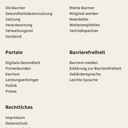
Leibniz-Institut für Resilienzforschung (Abruf
Die Barmer
Meine Barmer
vom 23.06.2025):
Kognitive Flexibilität
Gesundheitsdatennutzung
Mitglied werden
Satzung
Newsletter
Leibniz-Institut für Resilienzforschung (Abruf
externer Link:
Verantwortung
Weiterempfehlen
vom 23.06.2025):
Resilienz
Verwaltungsrat
Vertriebspartner
Vorstand
Leibniz-Institut für Resilienzforschung (Abruf
vom 23.06.2025):
Portale
Barrierefreiheit
Selbstwirksamkeitserwartung
Digitale Gesundheit
Barriere melden
Firmenkunden
Erklärung zur Barrierefreiheit
Leibniz-Institut für Resilienzforschung (Abruf
Karriere
Gebärdensprache
vom 23.06.2025):
Sinn und Bedeutung im
Leistungserbringer
Leichte Sprache
Politik
Leben
Presse
Michael A. Cohn et al. (Abruf vom 23.06.2025):
Happiness Unpacked: Positive Emotions
Rechtliches
Increase Life Satisfaction by Building
Impressum
Resilience
Datenschutz