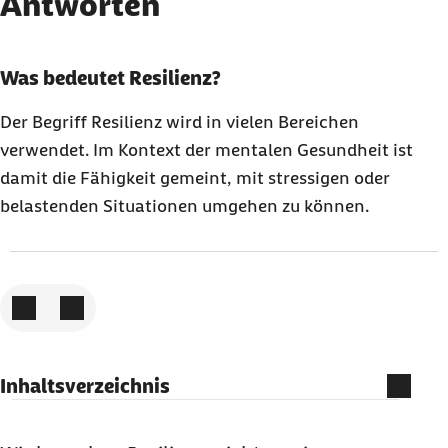
Antworten
Karussell mit 3 Elementen
Element 1 von 3
Was bedeutet Resilienz?
Der Begriff Resilienz wird in vielen Bereichen
verwendet. Im Kontext der mentalen Gesundheit ist
damit die Fähigkeit gemeint, mit stressigen oder
belastenden Situationen umgehen zu können.
Zum vorigen Element
Zum nächsten Element
Inhaltsverzeichnis
Was ist Resilienz?