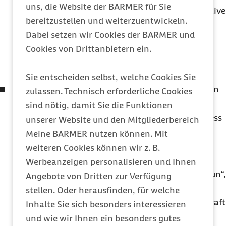
uns, die Website der BARMER für Sie
unerwartete Situationen anzupassen. Die kognitive
bereitzustellen und weiterzuentwickeln.
Flexibilität ermöglicht es, verschiedene
Dabei setzen wir Cookies der BARMER und
Perspektiven einzunehmen, alternative
Cookies von Drittanbietern ein.
Lösungswege zu finden und sich schnell auf
Veränderungen einzustellen.
Sie entscheiden selbst, welche Cookies Sie
Aktive Problemlösestrategien:
Menschen nutzen
zulassen. Technisch erforderliche Cookies
verschiedene Strategien, um mit Lebenskrisen
sind nötig, damit Sie die Funktionen
umzugehen. In der Psychologie wird dieser Prozess
unserer Website und den Mitgliederbereich
als
Coping
bezeichnet. Aktives
Coping
bedeutet,
Meine BARMER nutzen können. Mit
sich einer belastenden Situation bewusst
weiteren Cookies können wir z. B.
zuzuwenden, etwa durch Problemlösung oder
Werbeanzeigen personalisieren und Ihnen
Gespräche. Das Gefühl, „Ich kann selbst etwas tun“,
Angebote von Dritten zur Verfügung
fördert die Selbstwirksamkeitserwartung – die
stellen. Oder herausfinden, für welche
Überzeugung, Herausforderungen aus eigener Kraft
Inhalte Sie sich besonders interessieren
bewältigen zu können. Menschen mit hoher
und wie wir Ihnen ein besonders gutes