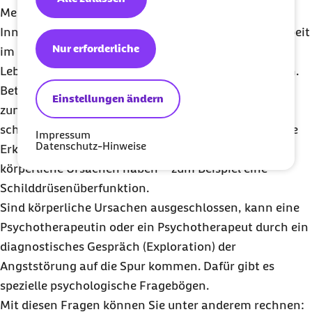
Menschen problemlos samstags durch die überfüllte
Innenstadt oder sitzen gelassen auf dem Weg zur Arbeit
Nur erforderliche
im vollen Bus. Die Angst und die Einschränkung der
Lebensqualität sind jedoch real und ernst zu nehmen.
Betroffene sollten also nicht zögern, ihre Symptome
Einstellungen ändern
zunächst ihrer Hausärztin oder ihrem Hausarzt zu
schildern. Denn obwohl Agoraphobie eine psychische
Impressum
Datenschutz-Hinweise
Erkrankung ist, können Angstsymptome auch
körperliche Ursachen haben – zum Beispiel eine
Schilddrüsenüberfunktion.
Sind körperliche Ursachen ausgeschlossen, kann eine
Psychotherapeutin oder ein Psychotherapeut durch ein
diagnostisches Gespräch (Exploration) der
Angststörung auf die Spur kommen. Dafür gibt es
spezielle psychologische Fragebögen.
Mit diesen Fragen können Sie unter anderem rechnen: