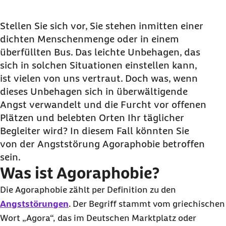
Was ist Agoraphobie?
Diese Symptome machen auf eine Agoraphobie
Stellen Sie sich vor, Sie stehen inmitten einer
aufmerksam
dichten Menschenmenge oder in einem
überfüllten Bus. Das leichte Unbehagen, das
Wie häufig tritt Agoraphobie auf?
sich in solchen Situationen einstellen kann,
So verläuft eine Agoraphobie
ist vielen von uns vertraut. Doch was, wenn
Das sind die Ursachen einer Agoraphobie
dieses Unbehagen sich in überwältigende
Wie wird Agoraphobie festgestellt?
Angst verwandelt und die Furcht vor offenen
Plätzen und belebten Orten Ihr täglicher
Diese Methoden können bei Agoraphobie helfen
Begleiter wird? In diesem Fall könnten Sie
Quiz: Platzangst oder Raumangst?
von der Angststörung Agoraphobie betroffen
sein.
Was ist Agoraphobie?
Die Agoraphobie zählt per Definition zu den
Angststörungen
. Der Begriff stammt vom griechischen
Wort „Agora“, das im Deutschen Marktplatz oder