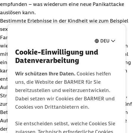
empfunden – was wiederum eine neue Panikattacke
auslösen kann.
Bestimmte Erlebnisse in der Kindheit wie zum Beispiel
sexueller Missbrauch oder Alkoholmissbrauch in der
Familie können die Entstehung von Angststörungen
DEU
wie Agoraphobie begünstigen. Auch wie unsere Eltern
Cookie-Einwilligung und
mit uns umgegangen sind, hat einen Einfluss: Sowohl
Datenverarbeitung
eine zu strenge als auch eine überbehütende Erziehung
kann dazu beitragen, dass wir später Angststörungen
Wir schützen Ihre Daten.
Cookies helfen
entwickeln.
uns, die Website der BARMER für Sie
Außerdem kann anhaltende, starke Belastung, etwa
bereitzustellen und weiterzuentwickeln.
Stress bei der Arbeit oder die Pflege von Angehörigen,
Dabei setzen wir Cookies der BARMER und
zur Entstehung der Erkrankung beitragen. Vier von fünf
Cookies von Drittanbietern ein.
Betroffenen berichten zudem, dass sie vor dem ersten
Auftreten der Erkrankung einen Schicksalsschlag wie
Sie entscheiden selbst, welche Cookies Sie
den Verlust eines geliebten Menschen erlebt haben.
zulassen. Technisch erforderliche Cookies