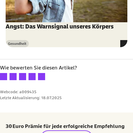
Angst: Das Warnsignal unseres Körpers
Gesundheit
Kategorie
Wie bewerten Sie diesen Artikel?
Ihre Bewertung: 1 Stern
Ihre Bewertung: 2 Sterne
Ihre Bewertung: 3 Sterne
Ihre Bewertung: 4 Sterne
Ihre Bewertung: 5 Sterne
Webcode: a009435
Letzte Aktualisierung:
18.07.2025
30 Euro Prämie für jede erfolgreiche Empfehlung