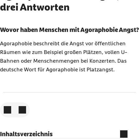
drei Antworten
Karussell mit 3 Elementen
Element 1 von 3
Wovor haben Menschen mit Agoraphobie Angst?
Agoraphobie beschreibt die Angst vor öffentlichen
Räumen wie zum Beispiel großen Plätzen, vollen U-
Bahnen oder Menschenmengen bei Konzerten. Das
deutsche Wort für Agoraphobie ist Platzangst.
Zum vorigen Element
Zum nächsten Element
Inhaltsverzeichnis