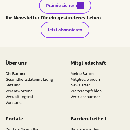
externer Link:
Prämie sichern
Ihr Newsletter für ein gesünderes Leben
Jetzt abonnieren
Über uns
Mitgliedschaft
Die Barmer
Meine Barmer
Gesundheitsdatennutzung
Mitglied werden
Satzung
Newsletter
externer Link:
Verantwortung
Weiterempfehlen
Verwaltungsrat
Vertriebspartner
Vorstand
Portale
Barrierefreiheit
Digitale Gesundheit
Barriere melden