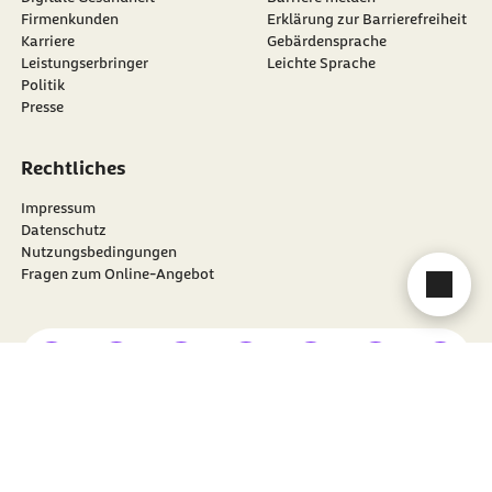
Firmenkunden
Erklärung zur Barrierefreiheit
Karriere
Gebärdensprache
Leistungserbringer
Leichte Sprache
Politik
Presse
Rechtliches
Impressum
Datenschutz
Nutzungsbedingungen
Fragen zum Online-Angebot
Cha
externer Link
externer Link
externer Link
externer Link
externer Link
externer Link
externer
Besuchen Sie die
BARMER
auf