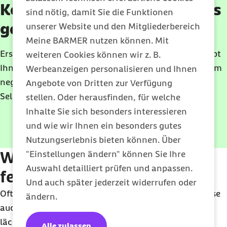
Kostenloses E-Book: 44 Tipps
sind nötig, damit Sie die Funktionen
gegen Angst, Wut & Trauer
unserer Website und den Mitgliederbereich
Meine BARMER nutzen können. Mit
Erste Hilfe für die Seele: Psychologin Vanessa Graf gibt
weiteren Cookies können wir z. B.
Ihnen 44 leicht anwendbare Übungen an die Hand, um
Werbeanzeigen personalisieren und Ihnen
negative Gefühle aufzulösen und mehr
Angebote von Dritten zur Verfügung
Selbstbewusstsein und Leichtigkeit zu gewinnen.
stellen. Oder herausfinden, für welche
Inhalte Sie sich besonders interessieren
und wie wir Ihnen ein besonders gutes
E-Book herunterladen
Nutzungserlebnis bieten können. Über
Wie wird Agoraphobie
"Einstellungen ändern" können Sie Ihre
Auswahl detailliert prüfen und anpassen.
festgestellt?
Und auch später jederzeit widerrufen oder
Oft erscheinen den Betroffenen – und möglicherweise
ändern.
auch ihrem Umfeld – ihre Ängste irrational oder
lächerlich. Schließlich drängeln sich viele andere
Alle zulassen