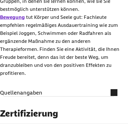
Gruppen, in denen sie lernen können, wie sie Sie
bestmöglich unterstützen können.
Bewegung
tut Körper und Seele gut: Fachleute
empfehlen regelmäßiges Ausdauertraining wie zum
Beispiel Joggen, Schwimmen oder Radfahren als
ergänzende Maßnahme zu den anderen
Therapieformen. Finden Sie eine Aktivität, die Ihnen
Freude bereitet, denn das ist der beste Weg, um
dranzubleiben und von den positiven Effekten zu
profitieren.
Quellenangaben
Literatur und weiterführende
Informationen
Zertifizierung
AMBOSS (Abruf vom 20.05.2025):