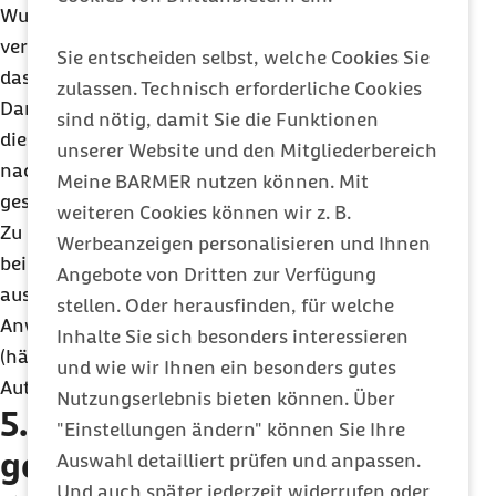
Wucht der Emotionen ein kleines bisschen
verringern. Nicht jeder Betroffene kann oder will
Sie entscheiden selbst, welche Cookies Sie
das tun.
zulassen. Technisch erforderliche Cookies
Dann kommt die
VR
ins Spiel: Der Therapeut stellt
sind nötig, damit Sie die Funktionen
die Trauma-Situation dank dieser Technik virtuell
unserer Website und den Mitgliederbereich
nach. So kann der Patient sich aus einer
Meine BARMER nutzen können. Mit
geschützten Situation heraus seiner Angst stellen.
weiteren Cookies können wir z. B.
Zu Beginn haben Forscher
VR
bei
PTBS
vor allem
Werbeanzeigen personalisieren und Ihnen
bei traumatisierten Soldaten nach der Rückkehr
Angebote von Dritten zur Verfügung
aus dem Krieg getestet. Heute gibt es auch erste
stellen. Oder herausfinden, für welche
Anwendungen für die Opfer von Raubüberfällen,
Inhalte Sie sich besonders interessieren
(häuslicher) Gewalt, Missbrauch oder
und wie wir Ihnen ein besonders gutes
Autounfällen.
Nutzungserlebnis bieten können. Über
5.
Virtual Reality
"Einstellungen ändern" können Sie Ihre
gegen Essstörungen
Auswahl detailliert prüfen und anpassen.
Und auch später jederzeit widerrufen oder