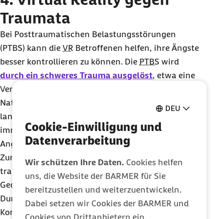
Traumata
Bei Posttraumatischen Belastungsstörungen
(PTBS) kann die
VR
Betroffenen helfen, ihre Ängste
besser kontrollieren zu können. Die
PTBS
wird
durch ein schweres Trauma ausgelöst
, etwa eine
Vergewaltigung, Krieg, Folter oder eine
Naturkatastrophe. Auch wenn das Ereignis schon
DEU
lange zurückliegt, erleben Betroffene es im Alltag
Cookie-Einwilligung und
immer wieder in Form von
Flashbacks
oder
Datenverarbeitung
Angstträumen.
Zur Behandlung versuchen Therapeuten, die
Wir schützen Ihre Daten.
Cookies helfen
traumatische Situation mit den Betroffenen in
uns, die Website der BARMER für Sie
Gedanken immer wieder durchzugehen. Jedes
bereitzustellen und weiterzuentwickeln.
Durchspielen soll – ähnlich wie bei der
Dabei setzen wir Cookies der BARMER und
Konfrontationstherapie für Spinnenphobiker – die
Cookies von Drittanbietern ein.