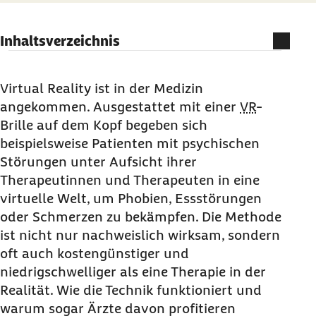
Inhaltsverzeichnis
1.
Virtual Reality
gegen Schmerzen
2.
Virtual Reality
gegen Angststörungen
Virtual Reality ist in der Medizin
angekommen. Ausgestattet mit einer
VR
-
3.
Virtual Reality
gegen die Nervosität
Brille auf dem Kopf begeben sich
4.
Virtual Reality
gegen Traumata
beispielsweise Patienten mit psychischen
5.
Virtual Reality
gegen Essstörungen
Störungen unter Aufsicht ihrer
6.
Virtual Reality
bei der
Reha
Therapeutinnen und Therapeuten in eine
virtuelle Welt, um Phobien, Essstörungen
7.
Virtual Reality
für Ärtzinnen und Ärzte
oder Schmerzen zu bekämpfen. Die Methode
ist nicht nur nachweislich wirksam, sondern
oft auch kostengünstiger und
niedrigschwelliger als eine Therapie in der
Realität. Wie die Technik funktioniert und
warum sogar Ärzte davon profitieren