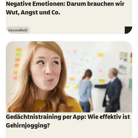
Negative Emotionen: Darum brauchen wir
Damien Clus et al.: The Use of Virtual Reality in
Wut, Angst und Co.
Patients with Eating Disorders: Systematic
Review (2018)
Gesundheit
Kategorie
Elizabeth Dyer et al.: Using virtual reality in
medical education to teach empathy (2018)
Marcele Regine De Carvalho et al.: Virtual
Reality as a Promising Strategy in the
Assessment and Treatment of Bulimia Nervosa
and Binge Eating Disorder: A Systematic
Review (2017)
Weiterführende Informationen
Gedächtnistraining per App: Wie effektiv ist
University of Washington (Abruf vom
Gehirnjogging?
30.07.2021):
Virtual Reality Pain Reduction