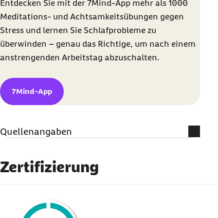
Entdecken Sie mit der 7Mind-App mehr als 1000
Meditations- und Achtsamkeitsübungen gegen
Stress und lernen Sie Schlafprobleme zu
überwinden – genau das Richtige, um nach einem
anstrengenden Arbeitstag abzuschalten.
7Mind-App
Quellenangaben
Literatur und weiterführende
Informationen
Zertifizierung
BertelsmannStiftung (Abruf vom 16.12.2022):
externer Link:
Vereine