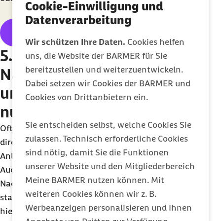
Cookie-Einwilligung und
Datenverarbeitung
Barmer Gesundheitskurssuche
Wir schützen Ihre Daten.
Cookies helfen
5. Sich mit der
uns, die Website der BARMER für Sie
bereitzustellen und weiterzuentwickeln.
Nachbarschaft vernetzen
Dabei setzen wir Cookies der BARMER und
und lokale Angebote
Cookies von Drittanbietern ein.
nutzen
Sie entscheiden selbst, welche Cookies Sie
Oft liegt das Gute ganz nah, nämlich in der
zulassen. Technisch erforderliche Cookies
direkten Nachbarschaft. Eine geeignete
sind nötig, damit Sie die Funktionen
Anlaufstelle sind Gemeinde- und Stadtteilzentren.
unserer Website und den Mitgliederbereich
Auch im Internet gibt es Angebote, über die sich
Meine BARMER nutzen können. Mit
Nachbarn vernetzen und gemeinsame Projekte
weiteren Cookies können wir z. B.
starten können. Aber: Die Menschen, um die es
Werbeanzeigen personalisieren und Ihnen
hier geht, wohnen direkt nebenan oder sogar im