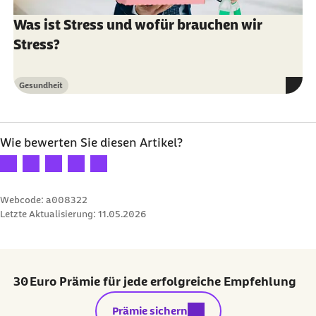
Was ist Stress und wofür brauchen wir
Stress?
Gesundheit
Kategorie
Wie bewerten Sie diesen Artikel?
Ihre Bewertung: 1 Stern
Ihre Bewertung: 2 Sterne
Ihre Bewertung: 3 Sterne
Ihre Bewertung: 4 Sterne
Ihre Bewertung: 5 Sterne
Webcode: a008322
Letzte Aktualisierung:
11.05.2026
30 Euro Prämie für jede erfolgreiche Empfehlung
externer Link:
Prämie sichern