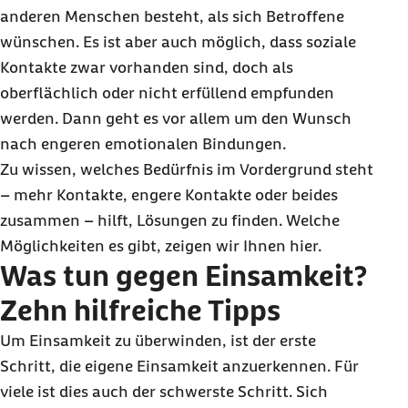
anderen Menschen besteht, als sich Betroffene
8. Musik, bitte
wünschen. Es ist aber auch möglich, dass soziale
9. Eine Selbsthilfegruppe für einsame Menschen
Kontakte zwar vorhanden sind, doch als
finden
oberflächlich oder nicht erfüllend empfunden
10. Mit Selbstvertrauen aktiv gegen die
werden. Dann geht es vor allem um den Wunsch
Einsamkeit vorgehen
nach engeren emotionalen Bindungen.
Zu wissen, welches Bedürfnis im Vordergrund steht
– mehr Kontakte, engere Kontakte oder beides
zusammen – hilft, Lösungen zu finden. Welche
Möglichkeiten es gibt, zeigen wir Ihnen hier.
Was tun gegen Einsamkeit?
Zehn hilfreiche Tipps
Um Einsamkeit zu überwinden, ist der erste
Schritt, die eigene Einsamkeit anzuerkennen. Für
viele ist dies auch der schwerste Schritt. Sich