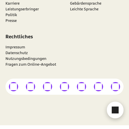
Karriere
Gebärdensprache
Leistungserbringer
Leichte Sprache
Politik
Presse
Rechtliches
Impressum
Datenschutz
Nutzungsbedingungen
Fragen zum Online-Angebot
externer Link
externer Link
externer Link
externer Link
externer Link
externer Link
externer
Besuchen Sie die
BARMER
auf
Cha