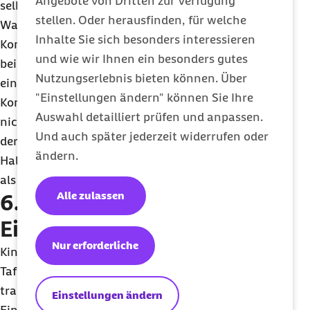
Angebote von Dritten zur Verfügung
selben Haus.
stellen. Oder herausfinden, für welche
Was liegt also näher, als gleich den persönlichen
Inhalte Sie sich besonders interessieren
Kontakt zu suchen? Gründe dafür gibt es viele: Hilfe
und wie wir Ihnen ein besonders gutes
beim Rasenmähen oder Einkaufen anzubieten oder
Nutzungserlebnis bieten können. Über
ein gemeinsames Gartenfest zu organisieren.
"Einstellungen ändern" können Sie Ihre
Kontakt zu den Nachbarn aufzunehmen ist gar
Auswahl detailliert prüfen und anpassen.
nicht so schwer, Sie müssen ja nicht gleich an
Und auch später jederzeit widerrufen oder
deren Haustür klingeln: Aus einem freundlichen
ändern.
Hallo entwickelt sich oft schneller ein Gespräch,
als man denkt.
Alle zulassen
6. Engagiert gegen
Einsamkeit: Das Ehrenamt
Nur erforderliche
Kindern vorlesen, die Lebensmittelausgabe der
Tafel unterstützen, Jugendliche im Sportverein
trainieren oder mit Geflüchteten Deutsch üben:
Einstellungen ändern