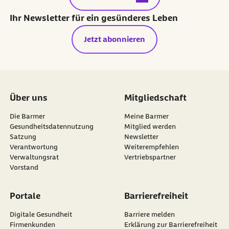
Ihr Newsletter für ein gesünderes Leben
Jetzt abonnieren
Über uns
Mitgliedschaft
Die Barmer
Meine Barmer
Gesundheitsdatennutzung
Mitglied werden
Satzung
Newsletter
externer Link:
Verantwortung
Weiterempfehlen
Verwaltungsrat
Vertriebspartner
Vorstand
Portale
Barrierefreiheit
Digitale Gesundheit
Barriere melden
Firmenkunden
Erklärung zur Barrierefreiheit