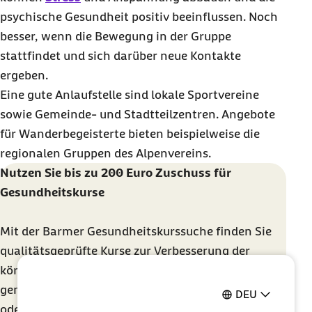
psychische Gesundheit positiv beeinflussen. Noch
besser, wenn die Bewegung in der Gruppe
stattfindet und sich darüber neue Kontakte
ergeben.
Eine gute Anlaufstelle sind lokale Sportvereine
sowie Gemeinde- und Stadtteilzentren. Angebote
für Wanderbegeisterte bieten beispielweise die
regionalen Gruppen des Alpenvereins.
Nutzen Sie bis zu 200 Euro Zuschuss für
Gesundheitskurse
Mit der Barmer Gesundheitskurssuche finden Sie
qualitätsgeprüfte Kurse zur Verbesserung der
körperlichen Fitness und um mit anderen
gemeinsamen zu Trainieren. Direkt in Ihrer Nähe
DEU
oder deutschlandweit.