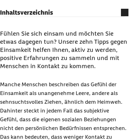
Inhaltsverzeichnis
Was tun gegen Einsamkeit? Zehn hilfreiche
Tipps
Fühlen Sie sich einsam und möchten Sie
etwas dagegen tun? Unsere zehn Tipps gegen
1. Das Telefon gegen Einsamkeit nutzen und
Einsamkeit helfen Ihnen, aktiv zu werden,
Entfernungen überbrücken
positive Erfahrungen zu sammeln und mit
2. Ein Haustier gegen Einsamkeit: Emotionale
Menschen in Kontakt zu kommen.
Unterstützung
3. Vereine: Etwas mit Gleichgesinnten
Manche Menschen beschreiben das Gefühl der
unternehmen
Einsamkeit als unangenehme Leere, andere als
4. Zusammen in Bewegung kommen
sehnsuchtsvolles Ziehen, ähnlich dem Heimweh.
5. Sich mit der Nachbarschaft vernetzen und
Dahinter steckt in jedem Fall das subjektive
lokale Angebote nutzen
Gefühl, dass die eigenen sozialen Beziehungen
6. Engagiert gegen Einsamkeit: Das Ehrenamt
nicht den persönlichen Bedürfnissen entsprechen.
7. Miteinander kochen und essen
Das kann bedeuten, dass weniger Kontakt zu