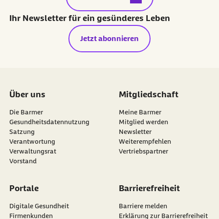
Ihr Newsletter für ein gesünderes Leben
Jetzt abonnieren
Über uns
Mitgliedschaft
Die Barmer
Meine Barmer
Gesundheitsdatennutzung
Mitglied werden
Satzung
Newsletter
externer Link:
Verantwortung
Weiterempfehlen
Verwaltungsrat
Vertriebspartner
Vorstand
Portale
Barrierefreiheit
Digitale Gesundheit
Barriere melden
Firmenkunden
Erklärung zur Barrierefreiheit