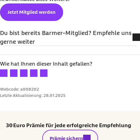
Jetzt Mitglied werden
Du bist bereits Barmer-Mitglied? Empfehle uns
gerne weiter
Versende deine Empfehlung ganz einfach und schnell per WhatsApp, E-
Mail, Facebook oder Twitter an deine Freunde und sicher dir 25 Euro.
Wie hat Ihnen dieser Inhalt gefallen?
Jetzt weiterempfehlen
Ihre Bewertung: 1 Stern
Ihre Bewertung: 2 Sterne
Ihre Bewertung: 3 Sterne
Ihre Bewertung: 4 Sterne
Ihre Bewertung: 5 Sterne
Webcode: a008202
Letzte Aktualisierung:
28.01.2025
30 Euro Prämie für jede erfolgreiche Empfehlung
externer Link:
Prämie sichern