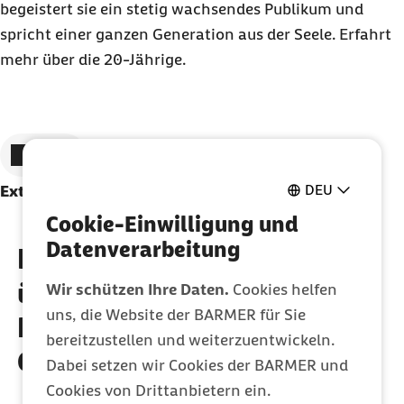
begeistert sie ein stetig wachsendes Publikum und
spricht einer ganzen Generation aus der Seele. Erfahrt
mehr über die 20-Jährige.
Zum vorigen Element
Zum nächsten Element
DEU
Externe Inhalte zulassen
Cookie-Einwilligung und
Datenverarbeitung
Faszination Musik: Alles
über die Wirkung von
Wir schützen Ihre Daten.
Cookies helfen
uns, die Website der BARMER für Sie
Liedern auf Körper und
bereitzustellen und weiterzuentwickeln.
Geist
Dabei setzen wir Cookies der BARMER und
Cookies von Drittanbietern ein.