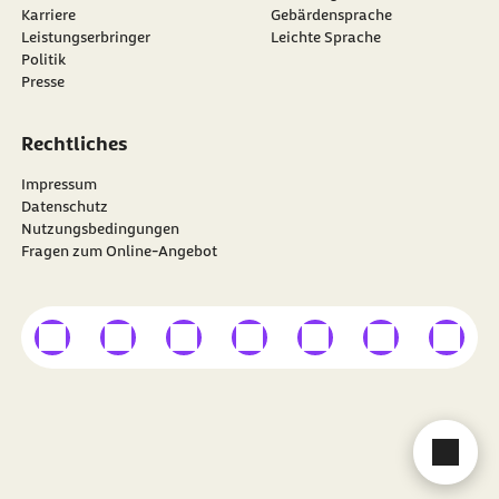
Karriere
Gebärdensprache
Leistungserbringer
Leichte Sprache
Politik
Presse
Rechtliches
Impressum
Datenschutz
Nutzungsbedingungen
Fragen zum Online-Angebot
externer Link
externer Link
externer Link
externer Link
externer Link
externer Link
externer
Besuchen Sie die
BARMER
auf
Cha