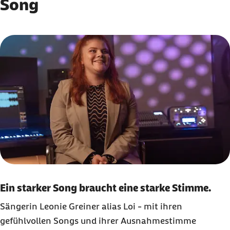
Song
Karussell mit 2 Elementen
Element 1 von 2
Ein starker Song braucht eine starke Stimme.
Sängerin Leonie Greiner alias Loi - mit ihren
gefühlvollen Songs und ihrer Ausnahmestimme