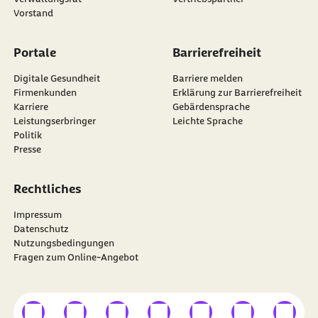
Vorstand
Portale
Barrierefreiheit
Digitale Gesundheit
Barriere melden
Firmenkunden
Erklärung zur Barrierefreiheit
Karriere
Gebärdensprache
Leistungserbringer
Leichte Sprache
Politik
Presse
Rechtliches
Impressum
Datenschutz
Nutzungsbedingungen
Fragen zum Online-Angebot
externer Link
externer Link
externer Link
externer Link
externer Link
externer Link
externer