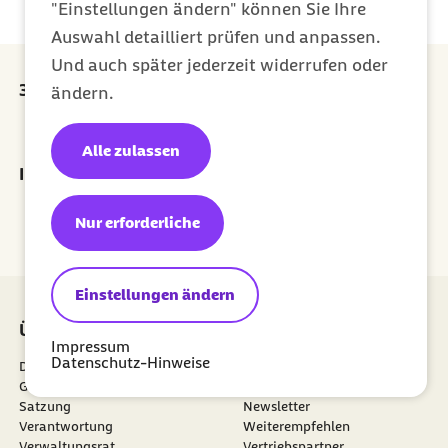
"Einstellungen ändern" können Sie Ihre
Auswahl detailliert prüfen und anpassen.
Und auch später jederzeit widerrufen oder
30 Euro Prämie für jede erfolgreiche Empfehlung
ändern.
externer Link:
Prämie sichern
Alle zulassen
Ihr Newsletter für ein gesünderes Leben
Jetzt abonnieren
Nur erforderliche
Einstellungen ändern
Über uns
Mitgliedschaft
Impressum
Datenschutz-Hinweise
Die Barmer
Meine Barmer
Gesundheitsdatennutzung
Mitglied werden
Satzung
Newsletter
externer Link:
Verantwortung
Weiterempfehlen
Verwaltungsrat
Vertriebspartner