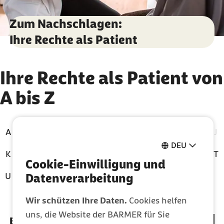
Zum Nachschlagen:
Ihre Rechte als Patient
Zu den Ergebnissen springen
Ihre Rechte als Patient von
A bis Z
A
B
C
D
E
F
G
H
I
J
DEU
Zur Zeit ausgewählt
K
L
M
N
O
P
Q
R
S
T
Cookie-Einwilligung und
U
V
W
X
Y
Z
Datenverarbeitung
Wir schützen Ihre Daten.
Cookies helfen
Index für Buchstabe "E"
uns, die Website der BARMER für Sie
Ein- oder Zweibettzimmer - eine