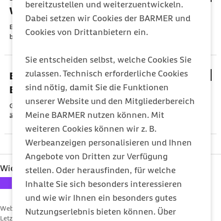
bereitzustellen und weiterzuentwickeln.
Wahlleistung für Sie
Dabei setzen wir Cookies der BARMER und
Einbett- oder Zweibettzimmer gehören zu den Wahlleistungen
Cookies von Drittanbietern ein.
bei der Krankenhausbehandlung.
Sie entscheiden selbst, welche Cookies Sie
zulassen. Technisch erforderliche Cookies
Einsichtsrecht in medizinische
sind nötig, damit Sie die Funktionen
Behandlungsunterlagen
unserer Website und den Mitgliederbereich
Grundsätzlich haben Sie das Recht, die über Sie geführte
Meine BARMER nutzen können. Mit
ärztliche Dokumentation einzusehen.
weiteren Cookies können wir z. B.
Werbeanzeigen personalisieren und Ihnen
Angebote von Dritten zur Verfügung
Wie hat Ihnen dieser Artikel gefallen?
stellen. Oder herausfinden, für welche
Ihre Bewertung: 1 Stern
Ihre Bewertung: 2 Sterne
Ihre Bewertung: 3 Sterne
Ihre Bewertung: 4 Sterne
Ihre Bewertung: 5 Sterne
Inhalte Sie sich besonders interessieren
und wie wir Ihnen ein besonders gutes
Webcode: s000129
Nutzungserlebnis bieten können. Über
Letzte Aktualisierung:
08.05.2025