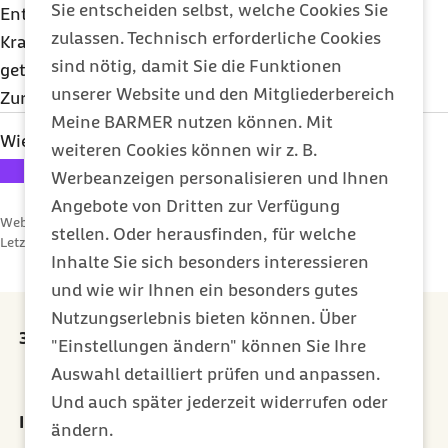
Sie entscheiden selbst, welche Cookies Sie
Entscheidungen werden von der zuständigen
zulassen. Technisch erforderliche Cookies
Krankenhausärztin oder dem Krankenhausarzt
sind nötig, damit Sie die Funktionen
getroffen.
unserer Website und den Mitgliederbereich
Zurück zu den
Patientenrechten von A-Z
Meine BARMER nutzen können. Mit
Wie bewerten Sie diesen Artikel?
weiteren Cookies können wir z. B.
Ihre Bewertung: 1 Stern
Ihre Bewertung: 2 Sterne
Ihre Bewertung: 3 Sterne
Ihre Bewertung: 4 Sterne
Ihre Bewertung: 5 Sterne
Werbeanzeigen personalisieren und Ihnen
Angebote von Dritten zur Verfügung
Webcode: s000380
stellen. Oder herausfinden, für welche
Letzte Aktualisierung:
18.04.2019
Inhalte Sie sich besonders interessieren
und wie wir Ihnen ein besonders gutes
Nutzungserlebnis bieten können. Über
30 Euro Prämie für jede erfolgreiche Empfehlung
"Einstellungen ändern" können Sie Ihre
Auswahl detailliert prüfen und anpassen.
externer Link:
Prämie sichern
Und auch später jederzeit widerrufen oder
Ihr Newsletter für ein gesünderes Leben
ändern.