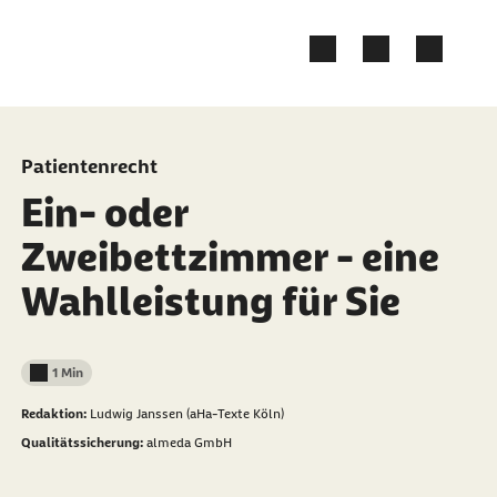
Zum Kontakt Knopf springen
Zum Seiteninhalt springen
Patientenrecht
Ein- oder
Zweibettzimmer - eine
Wahlleistung für Sie
1 Min
Lesedauer weniger als
Redaktion:
Ludwig Janssen (aHa-Texte Köln)
Qualitätssicherung:
almeda GmbH