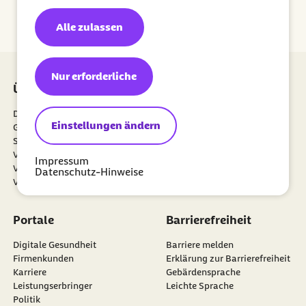
Jetzt abonnieren
Alle zulassen
Nur erforderliche
Über uns
Mitgliedschaft
Die Barmer
Meine Barmer
Einstellungen ändern
Gesundheitsdatennutzung
Mitglied werden
Satzung
Newsletter
externer Link:
Verantwortung
Weiterempfehlen
Impressum
Verwaltungsrat
Vertriebspartner
Datenschutz-Hinweise
Vorstand
Portale
Barrierefreiheit
Digitale Gesundheit
Barriere melden
Firmenkunden
Erklärung zur Barrierefreiheit
Karriere
Gebärdensprache
Leistungserbringer
Leichte Sprache
Politik