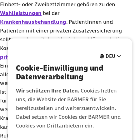
Einbett- oder Zweibettzimmer gehören zu den
Wahlleistungen
bei der
Krankenhausbehandlung
. Patientinnen und
Patienten mit einer privaten Zusatzversicherung
sollten vorher mit dem Versicherer klären, ob die
Kosten dafür übernommen werden. Auch ohne
DEU
private Zusatzversicherung
kann
z.B.
ein
Einbettzimmer in Anspruch genommen werden,
Cookie-Einwilligung und
allerdings müssen die Kosten dafür selbst getragen
Datenverarbeitung
werden.
Wir schützen Ihre Daten.
Cookies helfen
Ist ein Einbettzimmer aus medizinischen Gründen
uns, die Website der BARMER für Sie
für eine ausreichende Behandlung erforderlich,
bereitzustellen und weiterzuentwickeln.
werden die Kosten unmittelbar zwischen dem
Dabei setzen wir Cookies der BARMER und
Krankenhaus und der Barmer abgerechnet. Das
Cookies von Drittanbietern ein.
kann zum Beispiel bei einem erhöhten spezifischen
Ruhebedarf der Fall sein. Derartige