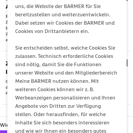
Aufklärung über Alternativen
uns, die Website der BARMER für Sie
bereitzustellen und weiterzuentwickeln.
Bei Zahnbehandlungen – insbesondere bei der Versorgung mit
Zahnersatz – gibt es häufig Behandlungsalternativen. Daher
Dabei setzen wir Cookies der BARMER und
beinhaltet die Aufklärungspflicht der Zahnärztin/des
Cookies von Drittanbietern ein.
Zahnarztes auch die Benennung und Erläuterung
einschließlich der Vor- und Nachteile dieser Alternativen.
Sie entscheiden selbst, welche Cookies Sie
zulassen. Technisch erforderliche Cookies
Zuschuss zum Zahnersatz - nutzen Sie
sind nötig, damit Sie die Funktionen
Ihren befundorientierten Festzuschuss
unserer Website und den Mitgliederbereich
Meine BARMER nutzen können. Mit
Gesetzlich Versicherte bekommen einen festen Zuschuss für
den Zahnersatz, den sogenannten befundorientierten
weiteren Cookies können wir z. B.
Festzuschuss.
Werbeanzeigen personalisieren und Ihnen
Angebote von Dritten zur Verfügung
stellen. Oder herausfinden, für welche
Inhalte Sie sich besonders interessieren
Wie hat Ihnen dieser Artikel gefallen?
und wie wir Ihnen ein besonders gutes
Ihre Bewertung: 1 Stern
Ihre Bewertung: 2 Sterne
Ihre Bewertung: 3 Sterne
Ihre Bewertung: 4 Sterne
Ihre Bewertung: 5 Sterne