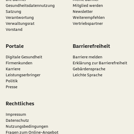
Gesundheitsdatennutzung
Mitglied werden
Satzung
Newsletter
externer Link:
Verantwortung
Weiterempfehlen
Verwaltungsrat
Vertriebspartner
Vorstand
Portale
Barrierefreiheit
Digitale Gesundheit
Barriere melden
Firmenkunden
Erklärung zur Barrierefreiheit
Karriere
Gebärdensprache
Leistungserbringer
Leichte Sprache
Politik
Presse
Rechtliches
Impressum
Datenschutz
Nutzungsbedingungen
Fragen zum Online-Angebot