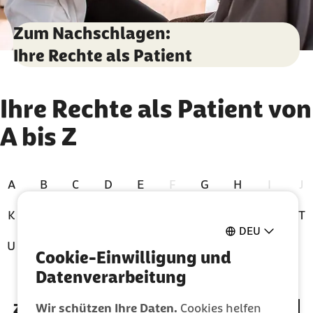
Zum Nachschlagen:
Ihre Rechte als Patient
Zu den Ergebnissen springen
Ihre Rechte als Patient von
A bis Z
A
B
C
D
E
F
G
H
I
J
K
L
M
N
O
P
Q
R
S
T
DEU
U
V
W
X
Y
Z
Cookie-Einwilligung und
Zur Zeit ausgewählt
Datenverarbeitung
Index für Buchstabe "Z"
Zahnbehandlung - Ihr Recht auf
Wir schützen Ihre Daten.
Cookies helfen