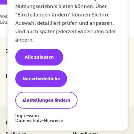
Nutzungserlebnis bieten können. Über
"Einstellungen ändern" können Sie Ihre
Webcode: s000129
Letzte Aktualisierung:
08.05.2025
Auswahl detailliert prüfen und anpassen.
Und auch später jederzeit widerrufen oder
ändern.
30 Euro Prämie für jede erfolgreiche Empfehlung
Alle zulassen
externer Link:
Prämie sichern
Ihr Newsletter für ein gesünderes Leben
Nur erforderliche
Jetzt abonnieren
Einstellungen ändern
Impressum
Datenschutz-Hinweise
Über uns
Mitgliedschaft
Die Barmer
Meine Barmer