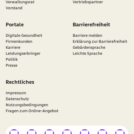
Verwaltungsrat
Vertriebspartner
Vorstand
Portale
Barrierefreiheit
Digitale Gesundheit
Barriere melden
Firmenkunden
Erklärung zur Barrierefreiheit
Karriere
Gebärdensprache
Leistungserbringer
Leichte Sprache
Politik
Presse
Rechtliches
Impressum
Datenschutz
Nutzungsbedingungen
Fragen zum Online-Angebot
externer Link
externer Link
externer Link
externer Link
externer Link
externer Link
externer