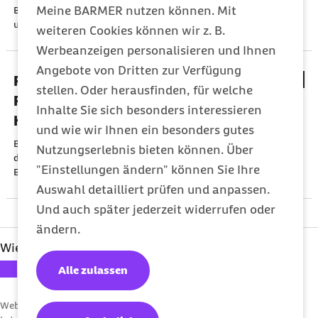
Meine BARMER nutzen können. Mit
Behandlungsmaßnahmen, die medizinisch notwendig sind
und deren Wirksamkeit wissenschaftlich nachgewiesen ist.
weiteren Cookies können wir z. B.
Werbeanzeigen personalisieren und Ihnen
Angebote von Dritten zur Verfügung
Röntgen- und Ultraschallaufnahmen - Ihr
stellen. Oder herausfinden, für welche
Recht auf Einsicht, aber nicht auf
Inhalte Sie sich besonders interessieren
Herausgabe
und wie wir Ihnen ein besonders gutes
Bei Röntgen- und Ultraschallaufnahmen gilt grundsätzlich
Nutzungserlebnis bieten können. Über
das Recht auf Einsicht, nicht auf Herausgabe, weil diese
"Einstellungen ändern" können Sie Ihre
Eigentum der Ärztin beziehungsweise des Arztes sind.
Auswahl detailliert prüfen und anpassen.
Und auch später jederzeit widerrufen oder
ändern.
Wie hat Ihnen dieser Artikel gefallen?
Ihre Bewertung: 1 Stern
Ihre Bewertung: 2 Sterne
Ihre Bewertung: 3 Sterne
Ihre Bewertung: 4 Sterne
Ihre Bewertung: 5 Sterne
Alle zulassen
Webcode: s000129