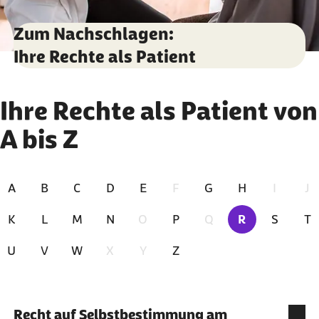
Zum Nachschlagen:
Ihre Rechte als Patient
Zu den Ergebnissen springen
Ihre Rechte als Patient von
A bis Z
A
B
C
D
E
F
G
H
I
J
K
L
M
N
O
P
Q
R
S
T
Zur Zeit ausg
U
V
W
X
Y
Z
Index für Buchstabe "R"
Recht auf Selbstbestimmung am