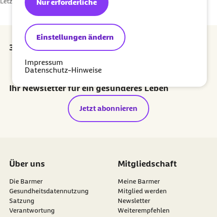
Letzte Aktualisierung:
08.05.2025
Nur erforderliche
Einstellungen ändern
30 Euro Prämie für jede erfolgreiche Empfehlung
Impressum
externer Link:
Prämie sichern
Datenschutz-Hinweise
Ihr Newsletter für ein gesünderes Leben
Jetzt abonnieren
Über uns
Mitgliedschaft
Die Barmer
Meine Barmer
Gesundheitsdatennutzung
Mitglied werden
Satzung
Newsletter
externer Link:
Verantwortung
Weiterempfehlen