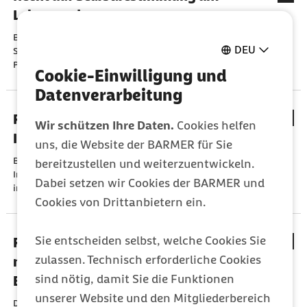
Lebensende
Bei der Behandlung Sterbender hat die Ärztin/ der Arzt das
DEU
Selbstbestimmungsrecht und die Würde der Patientin/des
Patienten zu beachten.
Cookie-Einwilligung und
Datenverarbeitung
Rechtshinweis - nur allgemeine
Wir schützen Ihre Daten.
Cookies helfen
Informationen ohne Garantie
uns, die Website der BARMER für Sie
Bitte beachten Sie, dass dieser Ratgeber nur der allgemeinen
bereitzustellen und weiterzuentwickeln.
Information dient und nicht der Beratung bei einem
Dabei setzen wir Cookies der BARMER und
individuellen rechtlichen Problem.
Cookies von Drittanbietern ein.
Sie entscheiden selbst, welche Cookies Sie
Regelversorgung - umfasst alle
zulassen. Technisch erforderliche Cookies
medizinisch notwendigen
sind nötig, damit Sie die Funktionen
Behandlungsmaßnahmen
unserer Website und den Mitgliederbereich
Die Regelversorgung umfasst im Krankheitsfall alle