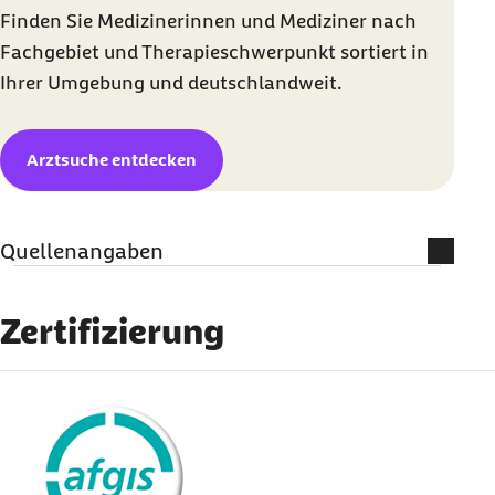
Finden Sie Medizinerinnen und Mediziner nach
Fachgebiet und Therapieschwerpunkt sortiert in
Ihrer Umgebung und deutschlandweit.
Arztsuche entdecken
Quellenangaben
Literatur und weiterführende
Informationen
Zertifizierung
Abigail R. Esquivel et al. (Abruf vom 14.11.2024):
externer Link:
Assessing the influence of curcumin in sex-
specific oxidative stress, survival and
behavior in Drosophila melanogaster