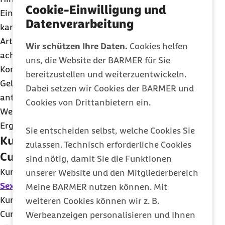
Cookie-Einwilligung und
Einnahme von Kurkuma die Beschwerden lindern
Datenverarbeitung
kann. So traten in einer Studie bei
Arthrosepatienten und -patientinnen nach
Wir schützen Ihre Daten.
Cookies helfen
achtmonatiger Einnahme eines Curcumin-
uns, die Website der BARMER für Sie
Komplexes signifikant weniger Schmerzen und
bereitzustellen und weiterzuentwickeln.
Gelenksteifheit auf. Dies ist vermutlich auf die
Dabei setzen wir Cookies der BARMER und
anti-entzündliche Wirkung zurückzuführen.
Cookies von Drittanbietern ein.
Weitere Studien kamen zu einem ähnlichen
Ergebnis.
Sie entscheiden selbst, welche Cookies Sie
Kurkuma: Sexualität verbessern mit
zulassen. Technisch erforderliche Cookies
Curcumin?
sind nötig, damit Sie die Funktionen
Kurkuma wird eine positive Wirkung auf die
unserer Website und den Mitgliederbereich
Sexualität
nachgesagt. So gibt es Hinweise, dass
Meine BARMER nutzen können. Mit
Kurkuma und insbesondere das darin enthaltene
weiteren Cookies können wir z. B.
Curcumin bei Potenzstörungen wirksam sein
Werbeanzeigen personalisieren und Ihnen