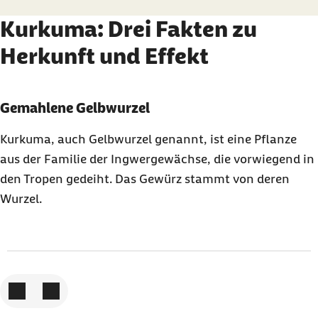
Kurkuma: Drei Fakten zu
Herkunft und Effekt
Karussell mit 3 Elementen
Element 1 von 3
Gemahlene Gelbwurzel
Kurkuma, auch Gelbwurzel genannt, ist eine Pflanze
aus der Familie der Ingwergewächse, die vorwiegend in
den Tropen gedeiht. Das Gewürz stammt von deren
Wurzel.
Zum vorigen Element
Zum nächsten Element