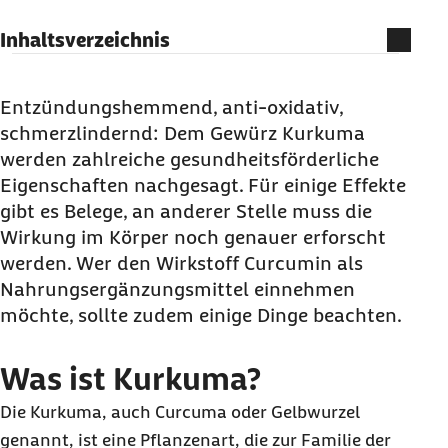
Inhaltsverzeichnis
Was ist Kurkuma?
Wie wirkt Kurkuma?
Entzündungshemmend, anti-oxidativ,
schmerzlindernd: Dem Gewürz Kurkuma
Wie gesund ist Kurkuma wirklich?
werden zahlreiche gesundheitsförderliche
Kurkuma: Wie einnehmen?
Eigenschaften nachgesagt. Für einige Effekte
gibt es Belege, an anderer Stelle muss die
Wirkung im Körper noch genauer erforscht
werden. Wer den Wirkstoff Curcumin als
Nahrungsergänzungsmittel einnehmen
möchte, sollte zudem einige Dinge beachten.
Was ist Kurkuma?
Die Kurkuma, auch Curcuma oder Gelbwurzel
genannt, ist eine Pflanzenart, die zur Familie der