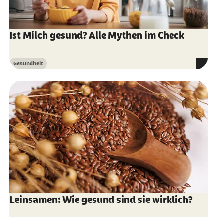
14.11.2024):
The effects of curcumin on
diabetes mellitus: a systematic review
Ist Milch gesund? Alle Mythen im Check
Luchen Yang et al. (Abruf vom 14.11.2024):
Curcumin slow-release membrane promotes
Gesundheit
Kategorie
erectile function and penile rehabilitation in
a rat model of cavernous nerve injury
M. T. Abdel Aziz et al. (Abruf vom 14.11.2024):
Molecular signalling of a novel curcumin
derivative versus Tadalafil in erectile
dysfunction
Mohamed T. El-Saadony et al. (Abruf vom
18.11.2024):
Impacts of turmeric and its
principal bioactive curcumin on human
Leinsamen: Wie gesund sind sie wirklich?
health: pharmaceutical, medicinal, and food