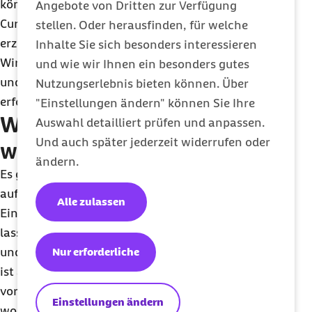
können. Eine Tierstudie zeigte etwa, dass ein
Angebote von Dritten zur Verfügung
Curcumin-Präparat ähnlich positive Effekte
stellen. Oder herausfinden, für welche
erzielte wie ein Potenzmittel. Wie stark die
Inhalte Sie sich besonders interessieren
Wirkung ist und ob Kurkuma auch Fruchtbarkeit
und wie wir Ihnen ein besonders gutes
und Lust steigern kann, muss aber noch genauer
Nutzungserlebnis bieten können. Über
erforscht werden.
"Einstellungen ändern" können Sie Ihre
Wie gesund ist Kurkuma
Auswahl detailliert prüfen und anpassen.
Und auch später jederzeit widerrufen oder
wirklich?
ändern.
Es gibt viele Erkrankungen, bei denen es Hinweise
auf eine günstige Wirkung von Kurkuma gibt.
Alle zulassen
Einige der Effekte, insbesondere die von Curcumin,
lassen sich zwar auf Stoffwechselebene erklären
Nur erforderliche
und sind naheliegend – ihre tatsächliche Wirkung
ist allerdings häufig nicht am Menschen, sondern
vor allem im Labor oder in Tierstudien untersucht
Einstellungen ändern
worden. Das bedeutet jedoch nicht zwangsweise,