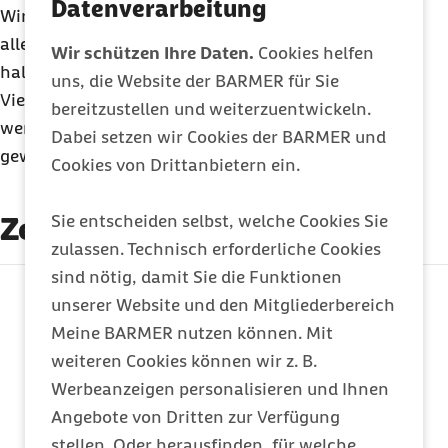
Datenverarbeitung
Wirkstoffe möglich. Setzen Sie Medikamente
allerdings
niemals eigenmächtig ab
, sondern
Wir schützen Ihre Daten.
Cookies helfen
halten Sie immer erst Rücksprache mit Ihrem Arzt.
uns, die Website der BARMER für Sie
Viele Wirkstoffe müssen ausschleichend abgesetzt
bereitzustellen und weiterzuentwickeln.
werden, weil der Körper sich an die Medikamente
Dabei setzen wir Cookies der BARMER und
gewöhnt hat.
Cookies von Drittanbietern ein.
Zertifizierung
Sie entscheiden selbst, welche Cookies Sie
zulassen. Technisch erforderliche Cookies
sind nötig, damit Sie die Funktionen
externer Link:
unserer Website und den Mitgliederbereich
Meine BARMER nutzen können. Mit
weiteren Cookies können wir z. B.
Werbeanzeigen personalisieren und Ihnen
Angebote von Dritten zur Verfügung
stellen. Oder herausfinden, für welche