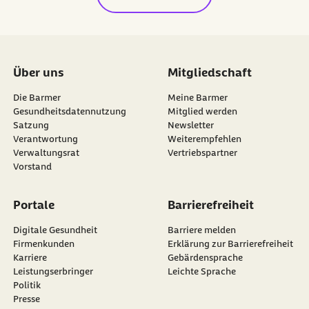
Über uns
Mitgliedschaft
Die Barmer
Meine Barmer
Gesundheitsdatennutzung
Mitglied werden
Satzung
Newsletter
externer Link:
Verantwortung
Weiterempfehlen
Verwaltungsrat
Vertriebspartner
Vorstand
Portale
Barrierefreiheit
Digitale Gesundheit
Barriere melden
Firmenkunden
Erklärung zur Barrierefreiheit
Karriere
Gebärdensprache
Leistungserbringer
Leichte Sprache
Politik
Presse