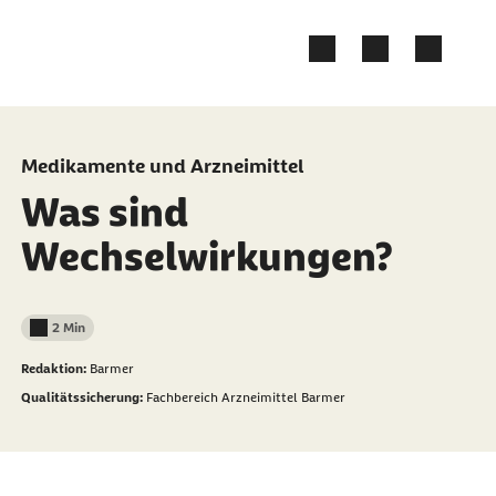
Zum Kontakt Knopf springen
Zum Seiteninhalt springen
Medikamente und Arzneimittel
Was sind
Wechselwirkungen?
2 Min
Lesedauer weniger als
Redaktion:
Barmer
Qualitätssicherung:
Fachbereich Arzneimittel Barmer