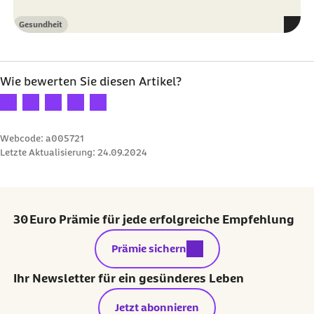
Gesundheit
Kategorie
Wie bewerten Sie diesen Artikel?
Ihre Bewertung: 1 Stern
Ihre Bewertung: 2 Sterne
Ihre Bewertung: 3 Sterne
Ihre Bewertung: 4 Sterne
Ihre Bewertung: 5 Sterne
Webcode: a005721
Letzte Aktualisierung:
24.09.2024
30 Euro Prämie für jede erfolgreiche Empfehlung
externer Link:
Prämie sichern
Ihr Newsletter für ein gesünderes Leben
Jetzt abonnieren