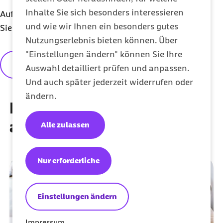
Inhalte Sie sich besonders interessieren
Auf unsere Informationen können Sie sich verlassen.
und wie wir Ihnen ein besonders gutes
Sie sind hochwertig und zertifiziert.
Nutzungserlebnis bieten können. Über
"Einstellungen ändern" können Sie Ihre
Redaktionelle Grundsätze
Auswahl detailliert prüfen und anpassen.
Und auch später jederzeit widerrufen oder
ändern.
Diese Artikel könnten Sie
auch interessieren
Alle zulassen
Nur erforderliche
Einstellungen ändern
Impressum