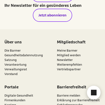
Ihr Newsletter für ein gesünderes Leben
Jetzt abonnieren
Über uns
Mitgliedschaft
Die Barmer
Meine Barmer
Gesundheitsdatennutzung
Mitglied werden
Satzung
Newsletter
externer Link:
Verantwortung
Weiterempfehlen
Verwaltungsrat
Vertriebspartner
Vorstand
Portale
Barrierefreiheit
Cha
Digitale Gesundheit
Barriere melden
Firmenkunden
Erklärung zur Barrierefreiheit
Karriere
Gebärdensprache