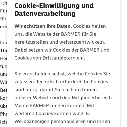
-therapie
ein. Das heißt, wir wenden ein
Cookie-Einwilligung und
Fünfzehntel unserer Gesundheitsaufwendungen
Datenverarbeitung
für ein Problem auf, an dem die Hälfte von uns
Wir schützen Ihre Daten.
Cookies helfen
erkrankt und ein Viertel von uns stirbt.
uns, die Website der BARMER für Sie
bereitzustellen und weiterzuentwickeln.
In der Regel ist es jedoch so, dass wirksame
Dabei setzen wir Cookies der BARMER und
Therapien – insbesondere natürlich, wenn sie zu
Cookies von Drittanbietern ein.
Heilungen führen – kosteneffizient sind. Wir
führen meiner Meinung nach also keine Diskussion
Sie entscheiden selbst, welche Cookies Sie
über die Höhe der Kosten, sondern über die
zulassen. Technisch erforderliche Cookies
Wirksamkeit der Therapien. Darauf sollte sich die
sind nötig, damit Sie die Funktionen
Betrachtung aus meiner Sicht auch stärker
unserer Website und den Mitgliederbereich
konzentrieren. Dies bedeutet nicht, dass ich
Meine BARMER nutzen können. Mit
überhöhten Gewinnerwartungen aus dem
weiteren Cookies können wir z. B.
Pharmabereich hier das Wort reden will.
Werbeanzeigen personalisieren und Ihnen
Ich freue mich in erster Linie, dass es neue