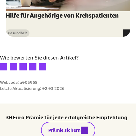
Hilfe für Angehörige von Krebspatienten
Gesundheit
Kategorie
Wie bewerten Sie diesen Artikel?
Ihre Bewertung: 1 Stern
Ihre Bewertung: 2 Sterne
Ihre Bewertung: 3 Sterne
Ihre Bewertung: 4 Sterne
Ihre Bewertung: 5 Sterne
Webcode: a005968
Letzte Aktualisierung:
02.03.2026
30 Euro Prämie für jede erfolgreiche Empfehlung
externer Link:
Prämie sichern