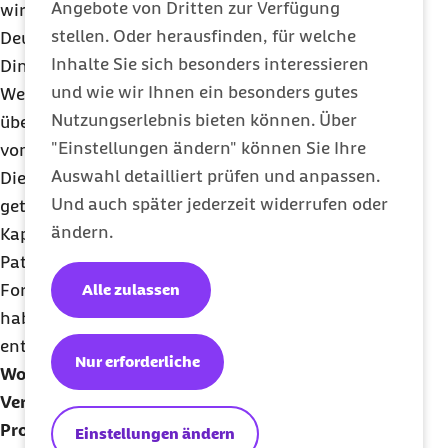
Angebote von Dritten zur Verfügung
wirksame Therapien gibt. Wir haben in
stellen. Oder herausfinden, für welche
Deutschland sehr stark die Tendenz, die negativen
Inhalte Sie sich besonders interessieren
Dinge an den positiven Nachrichten zu sehen.
und wie wir Ihnen ein besonders gutes
Wenn Sie sich in der Welt umschauen, sehen Sie
Nutzungserlebnis bieten können. Über
überall riesige Investitionen in die Entwicklung
"Einstellungen ändern" können Sie Ihre
von Therapien gegen Krebs.
Auswahl detailliert prüfen und anpassen.
Die Investitionen in die Forschung sind natürlich
Und auch später jederzeit widerrufen oder
getrieben von Gewinnerwartungen aus dem
ändern.
Kapitalmarkt. Aber diese Forschung nützt unseren
Patienten im Moment ungemein. Denn viele der
Alle zulassen
Fortschritte, die wir in den letzten Jahren gesehen
haben, sind auf der Basis solcher Forschungen
entstanden.
Nur erforderliche
Wo sehen Sie im Bereich der Krebsforschung
Verbesserungsmöglichkeiten?
Professor Christof von Kalle:
Die Vorsorge ist
Einstellungen ändern