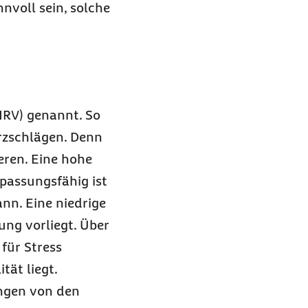
nvoll sein, solche
(HRV) genannt. So
rzschlägen. Denn
eren. Eine hohe
npassungsfähig ist
nn. Eine niedrige
ung vorliegt. Über
für Stress
tät liegt.
ungen von den