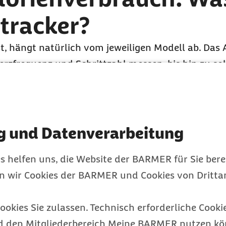
tracker?
t, hängt natürlich vom jeweiligen Modell ab. Das 
erzfrequenz und Schrittzahl messen, bis hin zu sol
n können, wobei letztere Funktion noch in den 
e verschiedensten Bedürfnisse. Was genau steckt hin
rmal? Das Wichtigste im Überblick.
g und Datenverarbeitung
s helfen uns, die Website der BARMER für Sie bere
en wir Cookies der BARMER und Cookies von Drittan
ookies Sie zulassen. Technisch erforderliche Cookie
d den Mitgliederbereich Meine BARMER nutzen kön