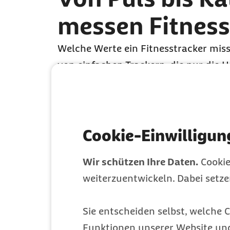
messen Fitness
Welche Werte ein Fitnesstracker miss
von einfachen Trackern, die nur die H
Elektrokardiogramm (EKG) aufzeichne
steckt. Es gibt Fitnesstracker für di
Werten und welche Messwerte sind no
Cookie-Einwilligun
Wir schützen Ihre Daten.
Cookie
weiterzuentwickeln. Dabei setz
Sie entscheiden selbst, welche C
Funktionen unserer Website un