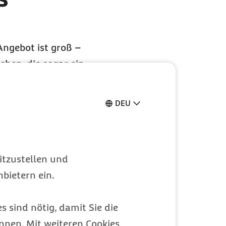
Angebot ist groß –
chen, die sogar ein
Kinderschuhen
ter all den
DEU
itzustellen und
bietern ein.
s sind nötig, damit Sie die
nen. Mit weiteren Cookies