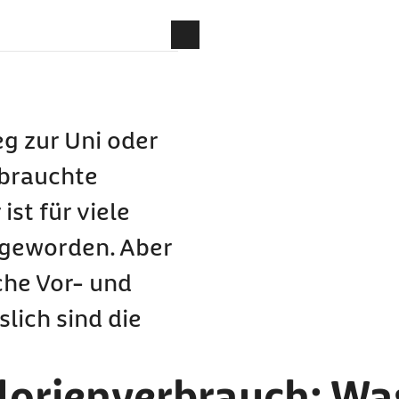
itnesstracker?
ität
eg zur Uni oder
rbrauchte
ist für viele
 geworden. Aber
cker wirklich?
he Vor- und
lich sind die
kern
alorienverbrauch: Wa