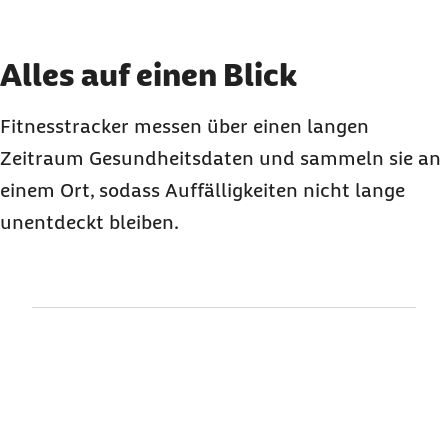
Karussell mit 3 Elementen
Element 1 von 3
Alles auf einen Blick
Fitnesstracker messen über einen langen
Zeitraum Gesundheitsdaten und sammeln sie an
einem Ort, sodass Auffälligkeiten nicht lange
unentdeckt bleiben.