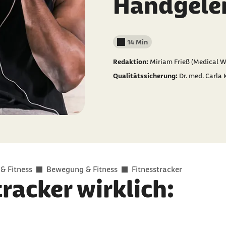
Handgele
14 Min
Lesedauer weniger als
Redaktion:
Miriam Frieß (Medical W
Qualitätssicherung:
Dr. med. Carla
 & Fitness
Bewegung & Fitness
Fitnesstracker
racker wirklich: