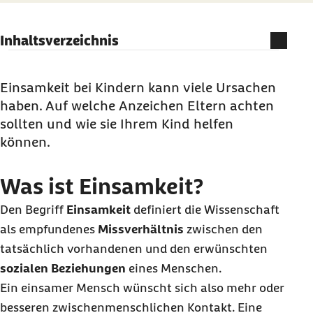
Inhaltsverzeichnis
Was ist Einsamkeit?
Wie kann ich erkennen, ob mein Kind einsam
Einsamkeit bei Kindern kann viele Ursachen
ist?
haben. Auf welche Anzeichen Eltern achten
sollten und wie sie Ihrem Kind helfen
Einsamkeit bei Kindern: Häufige Gründe und
können.
Risikofaktoren
Einsamkeit und COVID-19 bei Jugendlichen
Was ist Einsamkeit?
Folgen der Einsamkeit für Kinder und
Den Begriff
Einsamkeit
definiert die Wissenschaft
Jugendliche
als empfundenes
Missverhältnis
zwischen den
Mein Kind ist einsam und hat keine Freunde:
tatsächlich vorhandenen und den erwünschten
Hilfe bei Einsamkeit
sozialen Beziehungen
eines Menschen.
Ein einsamer Mensch wünscht sich also mehr oder
besseren zwischenmenschlichen Kontakt. Eine