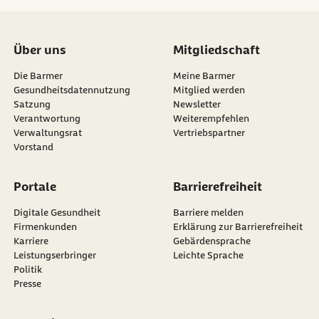
Timothy Matthews, Helen L. Fisher, Bridget T.
Bryan, Andrea Danese, Terrie E. Moffitt,
Pamela Qualter, Lily Verity und Louise
Über uns
Mitgliedschaft
Arseneault (2021):
This is what loneliness
Die Barmer
Meine Barmer
looks like: A mixed-methods study of
Gesundheitsdatennutzung
Mitglied werden
loneliness in adolescence and young
Satzung
Newsletter
externer Link:
Verantwortung
Weiterempfehlen
adulthood.
doi:
10.1177/0165025420979357
.
Verwaltungsrat
Vertriebspartner
(Abruf vom 07.10.2022)
Vorstand
Portale
Barrierefreiheit
Digitale Gesundheit
Barriere melden
Firmenkunden
Erklärung zur Barrierefreiheit
Karriere
Gebärdensprache
Leistungserbringer
Leichte Sprache
Politik
Presse