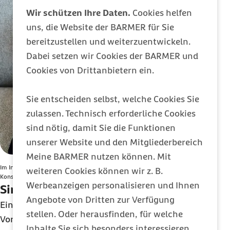
Wir schützen Ihre Daten.
Cookies helfen
uns, die Website der BARMER für Sie
bereitzustellen und weiterzuentwickeln.
Dabei setzen wir Cookies der BARMER und
Cookies von Drittanbietern ein.
Sie entscheiden selbst, welche Cookies Sie
zulassen. Technisch erforderliche Cookies
sind nötig, damit Sie die Funktionen
unserer Website und den Mitgliederbereich
Meine BARMER nutzen können. Mit
Im Internet kann man soziale Kontakte knüpfen - doch ein übermäßiger
weiteren Cookies können wir z. B.
Konsum kann auch bei Kindern Einsamkeit verstärken.
Werbeanzeigen personalisieren und Ihnen
Sind Einzelkinder einsam?
Angebote von Dritten zur Verfügung
Einzelkind zu sein ist bei vielen Menschen mit
stellen. Oder herausfinden, für welche
Vorurteilen behaftet. Es liegt nahe, zu glauben,
Inhalte Sie sich besonders interessieren