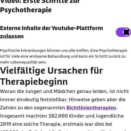
Video: Erste Schritte zur
Psychotherapie
Externe Inhalte der Youtube-Plattform anzeigen
Externe Inhalte der Youtube-Plattform
zulassen
Sie können an dieser Stelle einstellen, alle externe
Inhalte auf der Website anzeigen zu lassen.
Psychische Erkrankungen können uns alle treffen. Eine Psychotherapie
Ich bin damit einverstanden, dass personenbezogene
ist für viele eine wirksame Behandlung und kann ein Schritt zurück zu
mehr Lebensqualität sein.
Daten an Drittplattform übermittelt werden. Mehr dazu
Vielfältige Ursachen für
in unserer
Datenschutzerklärung
.
Therapiebeginn
Woran die Jungen und Mädchen genau leiden, ist nicht
immer eindeutig feststellbar. Hinweise geben aber die
Zahlen zu den sogenannten
Richtlinientherapien
.
Insgesamt machten 382.000 Kinder und Jugendliche
2019 eine solche Therapie, erstmals war dies bei