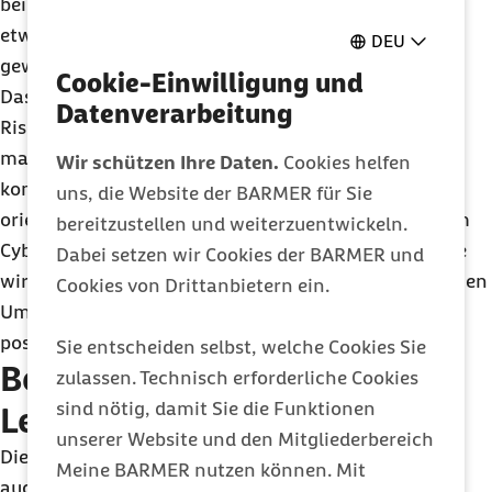
beispielsweise ein Fall von
Cybermobbing
sein, also
etwas, das in den zehn Jahren sehr viel häufiger
DEU
geworden ist.
Cookie-Einwilligung und
Dass die Digitalisierung mit all ihren Chancen und
Datenverarbeitung
Risiken das Leben jedenfalls nicht weniger komplex
macht, liegt auf der Hand. Viele Jugendliche
Wir schützen Ihre Daten.
Cookies helfen
kommunizieren meist über
Social
-Media-Kanäle und
uns, die Website der BARMER für Sie
orientieren sich verstärkt an Inszenierungen aus dem
bereitzustellen und weiterzuentwickeln.
Cyberspace
, ohne die dahinterstehenden Personen je
Dabei setzen wir Cookies der BARMER und
wirklich kennen zu lernen. Das kann unter ungünstigen
Cookies von Drittanbietern ein.
Umständen die Entwicklung eines gesunden und
positiven Selbstbildes wesentlich erschweren.
Sie entscheiden selbst, welche Cookies Sie
Bewusstsein für psychisches
zulassen. Technisch erforderliche Cookies
sind nötig, damit Sie die Funktionen
Leid gestärkt
unserer Website und den Mitgliederbereich
Die steigende Zahl der Therapien kann aber zugleich
Meine BARMER nutzen können. Mit
auch Ausdruck eines kulturellen Trends sein. Die