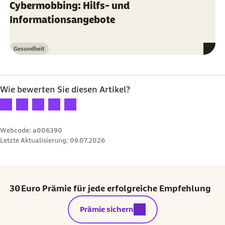
Cybermobbing: Hilfs- und
Informationsangebote
Gesundheit
Kategorie
Wie bewerten Sie diesen Artikel?
Ihre Bewertung: 1 Stern
Ihre Bewertung: 2 Sterne
Ihre Bewertung: 3 Sterne
Ihre Bewertung: 4 Sterne
Ihre Bewertung: 5 Sterne
Webcode: a006390
Letzte Aktualisierung:
09.07.2026
30 Euro Prämie für jede erfolgreiche Empfehlung
externer Link:
Prämie sichern