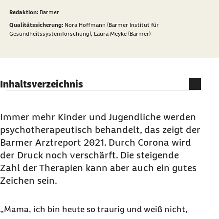
Redaktion:
Barmer
Qualitätssicherung:
Nora Hoffmann (Barmer Institut für
Gesundheitssystemforschung),
Laura Meyke (Barmer)
Inhaltsverzeichnis
Rund 823.000 Fälle bundesweit
Vielfältige Ursachen für Therapiebeginn
Immer mehr Kinder und Jugendliche werden
psychotherapeutisch behandelt, das zeigt der
Bewusstsein für psychisches Leid gestärkt
Barmer Arztreport 2021
. Durch Corona wird
Je früher Hilfe einsetzt, desto besser
der Druck noch verschärft. Die steigende
Fazit
Zahl der Therapien kann aber auch ein gutes
Zeichen sein.
„Mama, ich bin heute so traurig und weiß nicht,