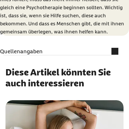
gleich eine Psychotherapie beginnen sollten. Wichtig
ist, dass sie, wenn sie Hilfe suchen, diese auch
bekommen. Und dass es Menschen gibt, die mit ihnen
gemeinsam überlegen, was ihnen helfen kann.
Quellenangaben
Schriftenreihe zur Gesundheitsanalyse – Band
Diese Artikel könnten Sie
27:
Barmer Arztreport 2021 – Psychotherapie
auch interessieren
bei Kindern und Jugendlichen