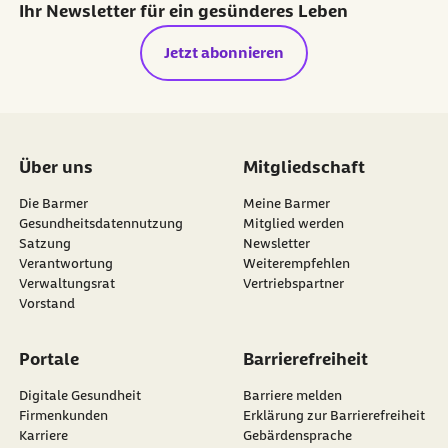
Ihr Newsletter für ein gesünderes Leben
Jetzt abonnieren
Über uns
Mitgliedschaft
Die Barmer
Meine Barmer
Gesundheitsdatennutzung
Mitglied werden
Satzung
Newsletter
externer Link:
Verantwortung
Weiterempfehlen
Verwaltungsrat
Vertriebspartner
Vorstand
Portale
Barrierefreiheit
Digitale Gesundheit
Barriere melden
Firmenkunden
Erklärung zur Barrierefreiheit
Karriere
Gebärdensprache