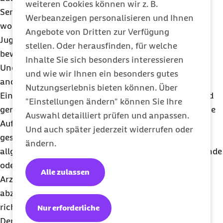
weiteren Cookies können wir z. B.
Sensibilität in der Gesellschaft steigt generell, was
Werbeanzeigen personalisieren und Ihnen
womöglich auch damit einhergeht, dass Kinder und
Angebote von Dritten zur Verfügung
Jugendliche mehr in sich hineinblicken, ihre Gefühle
stellen. Oder herausfinden, für welche
bewusster wahrnehmen und deutlicher artikulieren.
Inhalte Sie sich besonders interessieren
Und auch damit, dass ihr Umfeld, also Eltern und
und wie wir Ihnen ein besonders gutes
andere Bezugspersonen, dafür offener sind.
Nutzungserlebnis bieten können. Über
Eine Psychotherapie ist längst kein Stigma mehr, und
"Einstellungen ändern" können Sie Ihre
gerade die Corona-Pandemie hat die gesellschaftliche
Auswahl detailliert prüfen und anpassen.
Aufmerksamkeit für psychisches Leid bei Jüngeren
Und auch später jederzeit widerrufen oder
geschärft. Zugleich ist gerade angesichts einer
ändern.
allgemein steigenden Sensibilität für leidvolle Zustände
oder Phasen umso wichtiger, genau wie bei jeder
Alle zulassen
Arzneimitteltherapie, in jedem einzelnen Fall
abzuwägen, ob und wie eine Psychotherapie die
richtige Entscheidung ist.
Nur erforderliche
Der Bedarf einer Psychotherapie besteht beim