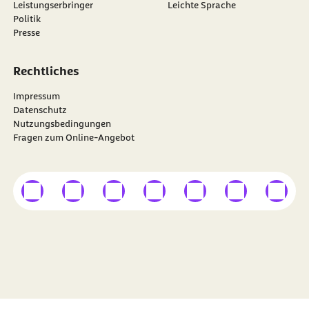
Leistungserbringer
Leichte Sprache
Politik
Presse
Rechtliches
Impressum
Datenschutz
Nutzungsbedingungen
Fragen zum Online-Angebot
externer Link
externer Link
externer Link
externer Link
externer Link
externer Link
externer
Besuchen Sie die
BARMER
auf