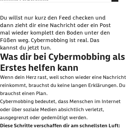
Was dir bei Cybermobbing als Erstes helfen
kann
Du willst nur kurz den Feed checken und
dann zieht dir eine Nachricht oder ein Post
Woran du Cybermobbing sofort erkennst
mal wieder komplett den Boden unter den
Welche Rechte du bei Cybermobbing hast
Füßen weg. Cybermobbing ist real. Das
Warum Menschen online mobben
kannst du jetzt tun.
Was Cybermobbing mit dir machen kann
Was dir bei Cybermobbing als
Wie du dich gegen Cybermobbing schützen
Erstes helfen kann
kannst
Wenn dein Herz rast, weil schon wieder eine Nachricht
Wie du helfen kannst, wenn andere von
reinkommt, brauchst du keine langen Erklärungen. Du
Cybermobbing betroffen sind
brauchst einen Plan.
Was Eltern und Bezugspersonen bei
Cybermobbing bedeutet, dass Menschen im Internet
Cybermobbing tun können
oder über soziale Medien absichtlich verletzt,
Was jetzt wirklich zählt
ausgegrenzt oder gedemütigt werden.
Cybermobbing: Häufige Fragen und Antworten
Diese Schritte verschaffen dir am schnellsten Luft: