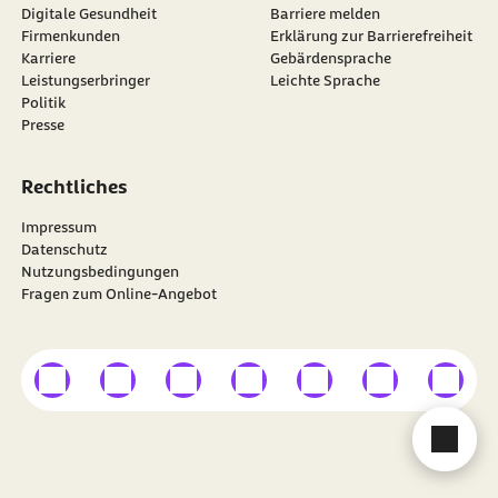
Digitale Gesundheit
Barriere melden
Firmenkunden
Erklärung zur Barrierefreiheit
Karriere
Gebärdensprache
Leistungserbringer
Leichte Sprache
Politik
Presse
Rechtliches
Impressum
Datenschutz
Nutzungsbedingungen
Fragen zum Online-Angebot
externer Link
externer Link
externer Link
externer Link
externer Link
externer Link
externer
Besuchen Sie die
BARMER
auf
Cha