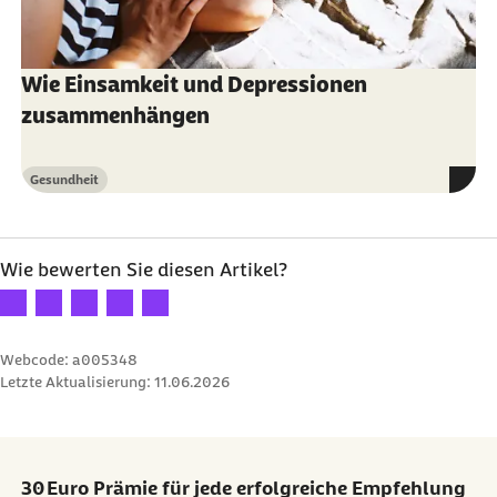
Wie Einsamkeit und Depressionen
zusammenhängen
Gesundheit
Kategorie
Wie bewerten Sie diesen Artikel?
Ihre Bewertung: 1 Stern
Ihre Bewertung: 2 Sterne
Ihre Bewertung: 3 Sterne
Ihre Bewertung: 4 Sterne
Ihre Bewertung: 5 Sterne
Webcode: a005348
Letzte Aktualisierung:
11.06.2026
30 Euro Prämie für jede erfolgreiche Empfehlung