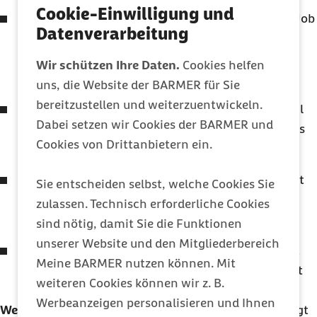
Cookie-Einwilligung und
Energie im Keller
: Schule, Uni, Ausbildung oder Job
Datenverarbeitung
fühlen sich plötzlich doppelt anstrengend an.
Konzentration und Motivation können spürbar
Wir schützen Ihre Daten.
Cookies helfen
runtergehen.
uns, die Website der BARMER für Sie
bereitzustellen und weiterzuentwickeln.
Rückzug
: Du sagst Treffen ab, ziehst dich sowohl
Dabei setzen wir Cookies der BARMER und
online als auch offline zurück oder hast auf vieles
Cookies von Drittanbietern ein.
einfach keine Lust mehr.
Stimmung kippt
: Traurigkeit, Wut, Scham, Angst
Sie entscheiden selbst, welche Cookies Sie
oder auch depressive Gedanken können stärker
zulassen. Technisch erforderliche Cookies
werden.
sind nötig, damit Sie die Funktionen
unserer Website und den Mitgliederbereich
Schlaf wird schwierig
: Du kommst abends nicht
Meine BARMER nutzen können. Mit
runter, bist ständig unter Spannung oder wachst
weiteren Cookies können wir z. B.
nachts immer wieder auf.
Werbeanzeigen personalisieren und Ihnen
Wenn du merkst, dass es dich runterzieht
: Unbedingt