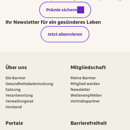
externer Link:
Prämie sichern
Ihr Newsletter für ein gesünderes Leben
Jetzt abonnieren
Über uns
Mitgliedschaft
Die Barmer
Meine Barmer
Gesundheitsdatennutzung
Mitglied werden
Satzung
Newsletter
externer Link:
Verantwortung
Weiterempfehlen
Verwaltungsrat
Vertriebspartner
Vorstand
Portale
Barrierefreiheit