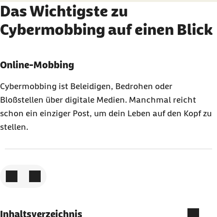
Das Wichtigste zu
Cybermobbing auf einen Blick
Karussell mit 3 Elementen
Element 1 von 3
Online-Mobbing
Cybermobbing ist Beleidigen, Bedrohen oder
Bloßstellen über digitale Medien. Manchmal reicht
schon ein einziger Post, um dein Leben auf den Kopf zu
stellen.
Zum vorigen Element
Zum nächsten Element
Inhaltsverzeichnis