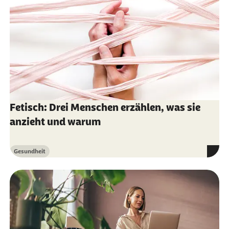
Cybermobbing und Cyberstalking
Bündnis gegen Cybermobbing (Abruf vom
08.06.2026):
Mobbing und Cybermobbing bei
Erwachsenen
Jugendschutz (Abruf vom 08.06.2026):
Cybermobbing – Was tun?
Fetisch: Drei Menschen erzählen, was sie
anzieht und warum
JUUUPORT (Abruf vom 08.06.2026):
Cybermobbing: Tipps und Hilfe
Gesundheit
Kategorie
JUUUPORT (Abruf vom 08.06.2026):
Wie Du
Fake-Profile erkennen kannst
Klicksafe (Abruf vom 08.06.2026):
Cybermobbing rechtzeitig erkennen und
richtig handeln