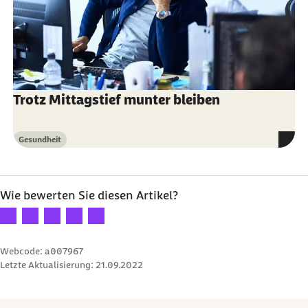
Trotz Mittagstief munter bleiben
Gesundheit
Kategorie
Wie bewerten Sie diesen Artikel?
Ihre Bewertung: 1 Stern
Ihre Bewertung: 2 Sterne
Ihre Bewertung: 3 Sterne
Ihre Bewertung: 4 Sterne
Ihre Bewertung: 5 Sterne
Webcode: a007967
Letzte Aktualisierung:
21.09.2022