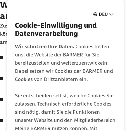
Was kann man gegen Lärm
am Arbeitsplatz tun?
DEU
Cookie-Einwilligung und
Zusätzlich zu Schallschutz und Schalldämmung
Datenverarbeitung
können Sie mit den folgenden Maßnahmen Lärm
am Arbeitsplatz verhindern:
Wir schützen Ihre Daten.
Cookies helfen
uns, die Website der BARMER für Sie
Stellen Sie Kommunikationsregeln im Büro auf
bereitzustellen und weiterzuentwickeln.
(
Handy
nutzung, persönliche Absprachen
etc.
).
Dabei setzen wir Cookies der BARMER und
Verlegen Sie Gespräche weitestgehend in
Cookies von Drittanbietern ein.
andere Räume.
Sie entscheiden selbst, welche Cookies Sie
Definieren Sie – soweit möglich – einen
zulassen. Technisch erforderliche Cookies
telefonfreien Zeitraum.
sind nötig, damit Sie die Funktionen
unserer Website und den Mitgliederbereich
Bitten Sie Ihren Arbeitgeber, Rückzugsräume
Meine BARMER nutzen können. Mit
für Telefonate oder lange Gespräche zu