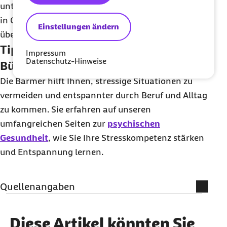
unterhalb der Schädigungsgrenze – zum Beispiel
in Großraumbüros, wo die 55 Dezibel schnell
Einstellungen ändern
überschritten werden.
Tipps gegen Stress durch Lärm im
Impressum
Datenschutz-Hinweise
Büro
Die Barmer hilft Ihnen, stressige Situationen zu
vermeiden und entspannter durch Beruf und Alltag
zu kommen. Sie erfahren auf unseren
umfangreichen Seiten zur
psychischen
Gesundheit
, wie Sie Ihre Stresskompetenz stärken
und Entspannung lernen.
Quellenangaben
Literatur
Diese Artikel könnten Sie