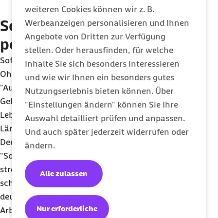
weiteren Cookies können wir z. B.
schaffen.
So sorgen Sie für Ihren
Werbeanzeigen personalisieren und Ihnen
Angebote von Dritten zur Verfügung
persönlichen Lärmschutz
stellen. Oder herausfinden, für welche
Sofern es in Ihrem Beruf möglich ist, können
Inhalte Sie sich besonders interessieren
Ohrstöpsel bei konzentrierten Arbeiten helfen.
und wie wir Ihnen ein besonders gutes
"Auch wenn keine Gehörschädigung droht, kann
Nutzungserlebnis bieten können. Über
Gehörschutz ein echter Gewinn für mehr
"Einstellungen ändern" können Sie Ihre
Lebensqualität sein", rät
Dr.
Martin Liedtke,
Auswahl detailliert prüfen und anpassen.
Lärmexperte beim Institut für
Arbeitsschutz
der
Und auch später jederzeit widerrufen oder
Deutschen Gesetzlichen Unfallversicherung.
ändern.
"Sofern es die Aufgabe zulässt, drehen Sie der
stressigen Umwelt einfach mal den Ton ab,
Alle zulassen
schonen Körper und Geist und sind außerdem
deutlich leistungsfähiger." Das gelte vor allem für
Nur erforderliche
Arbeitsplätze mit dauerhafter Lärmbelästigung