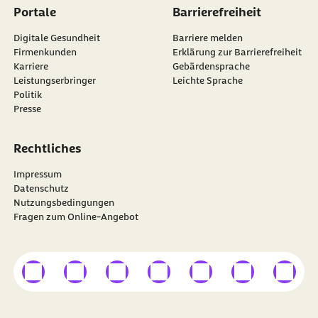
Portale
Barrierefreiheit
Digitale Gesundheit
Barriere melden
Firmenkunden
Erklärung zur Barrierefreiheit
Karriere
Gebärdensprache
Leistungserbringer
Leichte Sprache
Politik
Presse
Rechtliches
Impressum
Datenschutz
Nutzungsbedingungen
Fragen zum Online-Angebot
externer Link
externer Link
externer Link
externer Link
externer Link
externer Link
externer
Besuchen Sie die
BARMER
auf