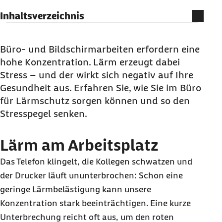
Inhaltsverzeichnis
Lärm am Arbeitsplatz
Wie hoch darf der Lärmpegel im Büro sein?
Büro- und Bildschirmarbeiten erfordern eine
hohe Konzentration. Lärm erzeugt dabei
Welcher Schallschutz und welche
Stress – und der wirkt sich negativ auf Ihre
Schalldämmung im Büro?
Gesundheit aus. Erfahren Sie, wie Sie im Büro
Was kann man gegen Lärm am Arbeitsplatz
für Lärmschutz sorgen können und so den
tun?
Stresspegel senken.
So sorgen Sie für Ihren persönlichen
Lärmschutz
Lärm am Arbeitsplatz
Das Telefon klingelt, die Kollegen schwatzen und
der Drucker läuft ununterbrochen: Schon eine
geringe Lärmbelästigung kann unsere
Konzentration stark beeinträchtigen. Eine kurze
Unterbrechung reicht oft aus, um den roten