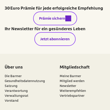
30 Euro Prämie für jede erfolgreiche Empfehlung
externer Link:
Prämie sichern
Ihr Newsletter für ein gesünderes Leben
Jetzt abonnieren
Über uns
Mitgliedschaft
Die Barmer
Meine Barmer
Gesundheitsdatennutzung
Mitglied werden
Satzung
Newsletter
externer Link:
Verantwortung
Weiterempfehlen
Verwaltungsrat
Vertriebspartner
Vorstand