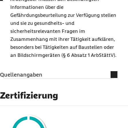
Informationen über die
Gefährdungsbeurteilung zur Verfügung stellen
und sie zu gesundheits- und
sicherheitsrelevanten Fragen im
Zusammenhang mit ihrer Tätigkeit aufklären,
besonders bei Tätigkeiten auf Baustellen oder
an Bildschirmgeräten (§ 6 Absatz 1 ArbStättV).
Quellenangaben
Gabler Wirtschaftslexikon (Abruf vom
14.03.2024):
Ergonomische
Zertifizierung
Arbeitsbedingungen
Rabab T. Alabdulmohsen (Abruf vom
externer Link:
14.03.2024):
Effect of single/dual monitor use
on the behavior of neck-shoulder