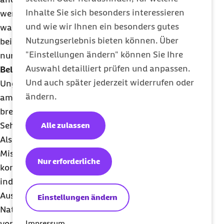
Inhalte Sie sich besonders interessieren
werden ebenfalls subjektiv unterschiedlich
und wie wir Ihnen ein besonders gutes
wahrgenommen. Eine individuelle Anpassung ist
Nutzungserlebnis bieten können. Über
bei diesen Punkten oft nicht möglich. Dann bleiben
"Einstellungen ändern" können Sie Ihre
nur Kompromisslösungen.
Auswahl detailliert prüfen und anpassen.
Beleuchtung
Und auch später jederzeit widerrufen oder
Ungeeignetes Licht verstärkt die visuelle Belastung
ändern.
am Arbeitsplatz. Das kann zu Kopfschmerzen,
brennenden und tränenden Augen und
Alle zulassen
Sehstörungen wie Flimmern vor den Augen führen.
Als ergonomische Beleuchtung empfiehlt sich eine
Mischung aus direkter Beleuchtung für die
Nur erforderliche
konzentrierte Arbeit am Schreibtisch und
indirekter Beleuchtung für eine angenehme
Ausleuchtung des restlichen Raumes.
Einstellungen ändern
Natürliches Licht ist bei der Arbeit am Bildschirm
Impressum
von Vorteil. Wenn Fenster vorhanden sind, sollte