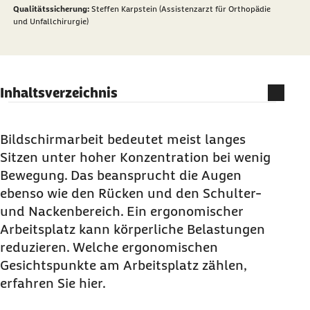
Qualitätssicherung:
Steffen Karpstein (Assistenzarzt für Orthopädie
und Unfallchirurgie)
Inhaltsverzeichnis
Was ist ein ergonomischer Arbeitsplatz?
Arbeitsplatz ergonomisch einrichten
Bildschirmarbeit bedeutet meist langes
Sitzen unter hoher Konzentration bei wenig
Welche Vorteile hat ein ergonomischer
Bewegung. Das beansprucht die Augen
Arbeitsplatz?
ebenso wie den Rücken und den Schulter-
Ergonomie am Arbeitsplatz: Welche Pflichten
und Nackenbereich. Ein ergonomischer
hat der Arbeitgeber?
Arbeitsplatz kann körperliche Belastungen
reduzieren. Welche ergonomischen
Gesichtspunkte am Arbeitsplatz zählen,
erfahren Sie hier.