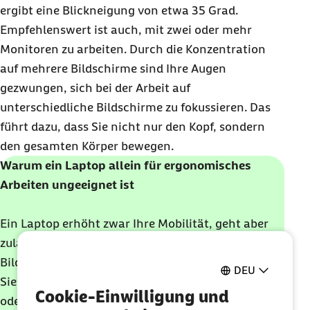
ergibt eine Blickneigung von etwa 35 Grad.
Empfehlenswert ist auch, mit zwei oder mehr
Monitoren zu arbeiten. Durch die Konzentration
auf mehrere Bildschirme sind Ihre Augen
gezwungen, sich bei der Arbeit auf
unterschiedliche Bildschirme zu fokussieren. Das
führt dazu, dass Sie nicht nur den Kopf, sondern
den gesamten Körper bewegen.
Warum ein Laptop allein für ergonomisches
Arbeiten ungeeignet ist
Ein Laptop erhöht zwar Ihre Mobilität, geht aber
zulasten der Ergonomie: Bei einem Laptop sind
Bildschirm und Tastatur miteinander verbunden.
DEU
Sie lassen sich also nicht flexibel auf die Nutzerin
Cookie-Einwilligung und
oder den Nutzer einstellen. Allerdings lässt sich