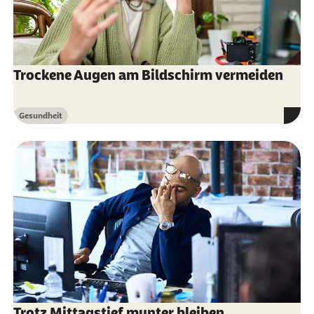
von Maßnahmen des Arbeitsschutzes zur
Verbesserung der Sicherheit und des
Gesundheitsschutzes der Beschäftigten bei
Trockene Augen am Bildschirm vermeiden
der Arbeit
Deutsche Gesetzliche Unfallversicherung
Gesundheit
Kategorie
(Abruf vom 14.03.2024):
Bildschirm- und
Büroarbeitsplätze. Leitfaden für die
Gestaltung
Elizabeth Garland, Abigail Watts, John
Doucette, Mary Foley, Araliya Senerat und
Sadie Sanchez (Abruf vom 14.03.2024):
Stand
Up to Work: assessing the health impact of
adjustable workstations.
doi.org/10.1108/IJWHM-10-2017-0078
Trotz Mittagstief munter bleiben