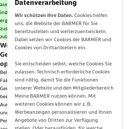
Datenverarbeitung
auch die Arbeit am Laptop ergonomisch gestalten,
indem Sie sich Erweiterungen wie eine
Wir schützen Ihre Daten.
Cookies helfen
ergonomische externe Maus und Tastatur sowie
uns, die Website der BARMER für Sie
zusätzliche Bildschirme und einen Laptophalter
bereitzustellen und weiterzuentwickeln.
zulegen.
Dabei setzen wir Cookies der BARMER und
Weitere ergonomische
Cookies von Drittanbietern ein.
Gesichtspunkte am Arbeitsplatz: Die
optimale Arbeitsumgebung
Sie entscheiden selbst, welche Cookies Sie
zulassen. Technisch erforderliche Cookies
Bei der Gestaltung der Arbeitsumgebung spielen
sind nötig, damit Sie die Funktionen
Faktoren wie das Design, die Beleuchtung, Lärm,
unserer Website und den Mitgliederbereich
Gerüche und das Raumklima eine Rolle. All das
Meine BARMER nutzen können. Mit
beeinflusst unser Wohlbefinden.
weiteren Cookies können wir z. B.
Auch hier unterscheiden sich die Wahrnehmungen
Werbeanzeigen personalisieren und Ihnen
und Empfindungen von Mensch zu Mensch: Eine
Angebote von Dritten zur Verfügung
Person friert oder schwitzt schneller als eine
stellen. Oder herausfinden, für welche
andere. Lichtfarben, Gerüche und Geräusche