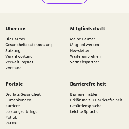
Über uns
Mitgliedschaft
Die Barmer
Meine Barmer
Gesundheitsdatennutzung
Mitglied werden
Satzung
Newsletter
externer Link:
Verantwortung
Weiterempfehlen
Verwaltungsrat
Vertriebspartner
Vorstand
Portale
Barrierefreiheit
Digitale Gesundheit
Barriere melden
Firmenkunden
Erklärung zur Barrierefreiheit
Karriere
Gebärdensprache
Leistungserbringer
Leichte Sprache
Politik
Presse