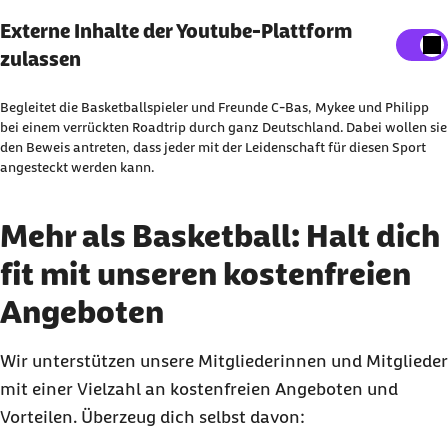
Externe Inhalte der Youtube-Plattform
Externe Inhalte der Youtube-Plattform
anzeigen
zulassen
Sie können an dieser Stelle einstellen, alle externe
Begleitet die Basketballspieler und Freunde C-Bas, Mykee und Philipp
Inhalte auf der Website anzeigen zu lassen.
bei einem verrückten Roadtrip durch ganz Deutschland. Dabei wollen sie
den Beweis antreten, dass jeder mit der Leidenschaft für diesen Sport
Ich bin damit einverstanden, dass personenbezogene
angesteckt werden kann.
Daten an Drittplattform übermittelt werden. Mehr dazu
in unserer
Datenschutzerklärung
.
Mehr als Basketball: Halt dich
fit mit unseren kostenfreien
Angeboten
Wir unterstützen unsere Mitgliederinnen und Mitglieder
mit einer Vielzahl an kostenfreien Angeboten und
Vorteilen. Überzeug dich selbst davon: