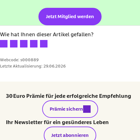
Jetzt Mitglied werden
Wie hat Ihnen dieser Artikel gefallen?
Ihre Bewertung: 1 Stern
Ihre Bewertung: 2 Sterne
Ihre Bewertung: 3 Sterne
Ihre Bewertung: 4 Sterne
Ihre Bewertung: 5 Sterne
Webcode: s000889
Letzte Aktualisierung:
29.06.2026
30 Euro Prämie für jede erfolgreiche Empfehlung
externer Link:
Prämie sichern
Ihr Newsletter für ein gesünderes Leben
Jetzt abonnieren