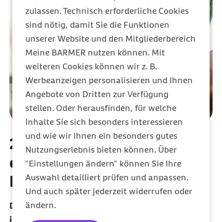
zulassen. Technisch erforderliche Cookies
sind nötig, damit Sie die Funktionen
unserer Website und den Mitgliederbereich
Meine BARMER nutzen können. Mit
weiteren Cookies können wir z. B.
Werbeanzeigen personalisieren und Ihnen
Angebote von Dritten zur Verfügung
stellen. Oder herausfinden, für welche
Inhalte Sie sich besonders interessieren
und wie wir Ihnen ein besonders gutes
200 Euro sichern: Belohn
Nutzungserlebnis bieten können. Über
dich für deinen gesunden
"Einstellungen ändern" können Sie Ihre
Lebensstil
Auswahl detailliert prüfen und anpassen.
Und auch später jederzeit widerrufen oder
ändern.
Du spielst Basketball oder eine andere Sportart
im Verein? Oder gehst regelmäßig ins