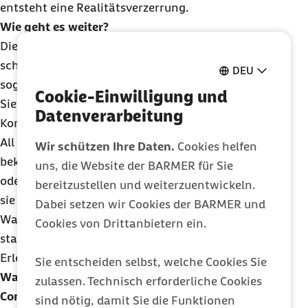
entsteht eine Realitätsverzerrung.
Wie geht es weiter?
Die Betroffenen spielen immer weiter. Vielleicht
schaffen sie das Abitur nicht, vielleicht müssen sie
DEU
sogar wegen Fehlzeiten die erste Lehre abbrechen.
Cookie-Einwilligung und
Sie vermeiden Liebesbeziehungen oder sexuelle
Datenverarbeitung
Kontakte.
All das verstärkt ihre Ängste, denn die Betroffenen
Wir schützen Ihre Daten.
Cookies helfen
bekommen ja mit, dass sie älter werden, Freunde
uns, die Website der BARMER für Sie
oder Bekannte ihren Abschluss machen, während
bereitzustellen und weiterzuentwickeln.
sie immer noch
Counterstrike, World of
Dabei setzen wir Cookies der BARMER und
Warcraft
oder
League of Legends
zocken. Aber
Cookies von Drittanbietern ein.
statt Probleme anzugehen, holen sie sich positive
Erlebnisse beim Spielen.
Sie entscheiden selbst, welche Cookies Sie
Wann verstehen sie, dass es mit der
zulassen. Technisch erforderliche Cookies
Computerspielsucht ein Problem gibt, das
sind nötig, damit Sie die Funktionen