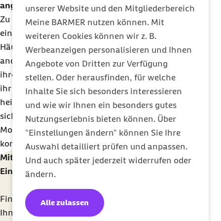
angegangen werden muss?
unserer Website und den Mitgliederbereich
Zu spät. Leider. Einmal darin gefangen, hat man
Meine BARMER nutzen können. Mit
eine ganz andere Wahrnehmung von Normalität.
weiteren Cookies können wir z. B.
Häufig erkennen Betroffene ihr Problem erst, wenn
Werbeanzeigen personalisieren und Ihnen
andere Freunde und Bekannte im gleichen Alter
Angebote von Dritten zur Verfügung
ihren Abschluss machen, ihren
Master
anfangen,
stellen. Oder herausfinden, für welche
ihr eigenes Geld verdienen, vielleicht sogar
Inhalte Sie sich besonders interessieren
heiraten oder Kinder bekommen. Dann fragen sie
und wie wir Ihnen ein besonders gutes
sich: Und wo stehe ich? Das ist ein großer
Nutzungserlebnis bieten können. Über
Motivationsgrund, sich Hilfe zu suchen und dann
"Einstellungen ändern" können Sie Ihre
kommen sie zu uns in die Ambulanz.
Auswahl detailliert prüfen und anpassen.
Mit der Barmer Kliniksuche psychiatrische
Und auch später jederzeit widerrufen oder
Einrichtungen in Ihrer Nähe finden
ändern.
Finden Sie mit der Kliniksuche Krankenhäuser bei
Alle zulassen
Ihnen vor Ort oder deutschlandweit. Sie können