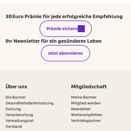
30 Euro Prämie für jede erfolgreiche Empfehlung
externer Link:
Prämie sichern
Ihr Newsletter für ein gesünderes Leben
Jetzt abonnieren
Über uns
Mitgliedschaft
Die Barmer
Meine Barmer
Gesundheitsdatennutzung
Mitglied werden
Satzung
Newsletter
externer Link:
Verantwortung
Weiterempfehlen
Verwaltungsrat
Vertriebspartner
Vorstand