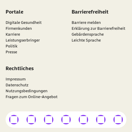
Portale
Barrierefreiheit
Digitale Gesundheit
Barriere melden
Firmenkunden
Erklärung zur Barrierefreiheit
Karriere
Gebärdensprache
Leistungserbringer
Leichte Sprache
Politik
Presse
Rechtliches
Impressum
Datenschutz
Nutzungsbedingungen
Fragen zum Online-Angebot
externer Link
externer Link
externer Link
externer Link
externer Link
externer Link
externer
Besuchen Sie die
BARMER
auf