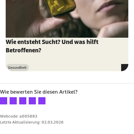
Wie entsteht Sucht? Und was hilft
Betroffenen?
Gesundheit
Kategorie
Wie bewerten Sie diesen Artikel?
Ihre Bewertung: 1 Stern
Ihre Bewertung: 2 Sterne
Ihre Bewertung: 3 Sterne
Ihre Bewertung: 4 Sterne
Ihre Bewertung: 5 Sterne
Webcode: a005883
Letzte Aktualisierung:
02.03.2026