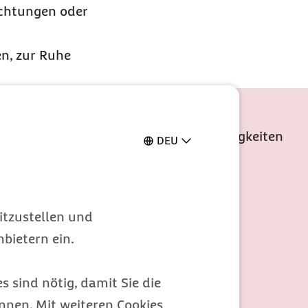
lichtungen oder
en, zur Ruhe
n
er exklusive Barmer Services und Neuigkeiten
DEU
itzustellen und
bietern ein.
s sind nötig, damit Sie die
nen. Mit weiteren Cookies