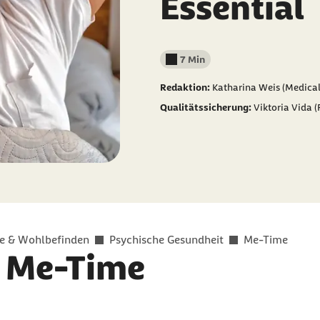
Essential
7 Min
Lesedauer weniger als
Redaktion:
Katharina Weis (Medical
Qualitätssicherung:
Viktoria Vida 
e & Wohlbefinden
Psychische Gesundheit
Me-Time
u Me-Time