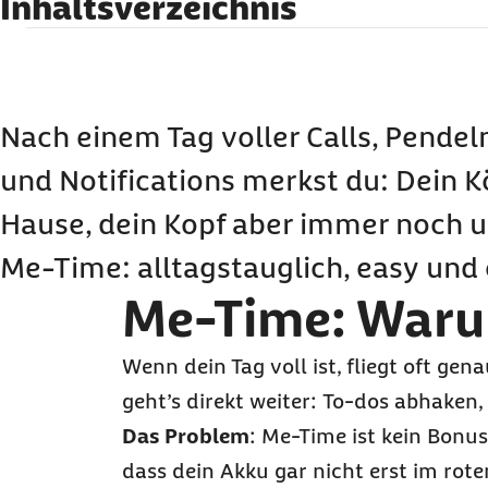
Inhaltsverzeichnis
Me-Time
: Warum du Prio 1 verdienst
Zeit für dich: 3 Tipps für mehr
Me-Time
Zeit für
Me-Time
: So oft solltest du sie dir ne
Nach einem Tag voller
Calls
, Pendel
Ideen für deine
Me-Time
: Runterfahren statt
D
und
Notifications
merkst du: Dein Kö
Me-Time ohne Druck: Zeit für dich statt Selbs
Hause, dein Kopf aber immer noch u
Fazit: Echte
Me-Time
bedeutet Balance, nicht 
Me-Time
Me-Time: Häufige Fragen und Antworten
: alltagstauglich,
easy
und 
Me-Time
: Waru
Wenn dein Tag voll ist, fliegt oft gen
geht’s direkt weiter:
To-dos
abhaken, 
Das Problem
:
Me-Time
ist kein Bonus
dass dein Akku gar nicht erst im rote