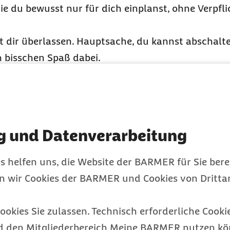
 die du bewusst nur für dich einplanst, ohne Verpf
tt dir überlassen. Hauptsache, du kannst abschalt
 bisschen Spaß dabei.
 ein gesünderes Lebe
eitsthemen mit wertvollen Tipps erhalten und üb
g und Datenverarbeitung
s helfen uns, die Website der BARMER für Sie bere
en wir Cookies der BARMER und Cookies von Drittan
ookies Sie zulassen. Technisch erforderliche Cookie
d den Mitgliederbereich Meine BARMER nutzen kön