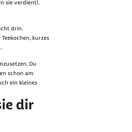
n sie verdient).
cht drin.
 Teekochen, kurzes
.
mzusetzen. Du
tten schon am
ch ein kleines
ie dir