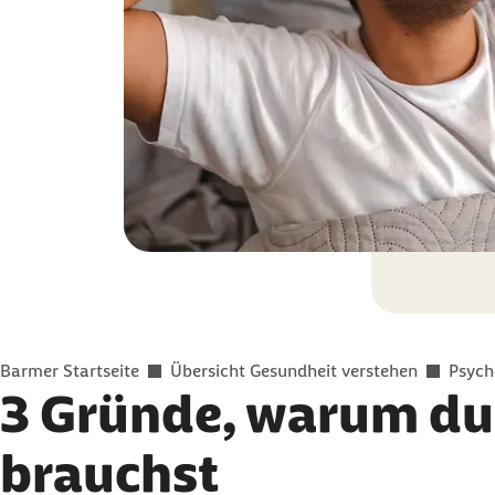
Sie befinden sich hier:
Barmer Startseite
Übersicht Gesundheit verstehen
Psych
3 Gründe, warum d
brauchst