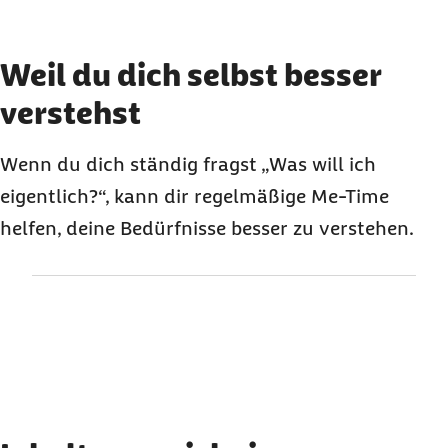
Karussell mit 3 Elementen
Element 1 von 3
Weil du dich selbst besser
verstehst
Wenn du dich ständig fragst „Was will ich
eigentlich?“, kann dir regelmäßige
Me-Time
helfen, deine Bedürfnisse besser zu verstehen.