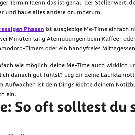
iger Termin (denn das ist genau der Stellenwert, de
der und baue alles andere drumherum.
ressigen Phasen
ist ausgiebige
Me-Time
einfach ni
zwei Minuten lang Atemübungen beim Kaffee- oder
Pomodoro-
Timers
oder ein handyfreies Mittagessen
infach wie möglich, deine
Me-Time
auch wirklich u
dich danach gut fühlst? Leg dir deine Laufklamo
 Aufwachen ist dein Ding? Richte deinem Notizbu
h ein.
e
: So oft solltest du s