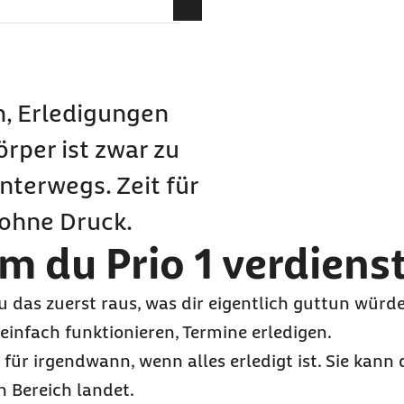
hmen
n, Erledigungen
oomscrolling
rper ist zwar zu
toptimierung
nterwegs. Zeit für
Egoismus
ohne Druck.
m du Prio 1 verdiens
au das zuerst raus, was dir eigentlich guttun würde
einfach funktionieren, Termine erledigen.
 für irgendwann, wenn alles erledigt ist. Sie kann d
n Bereich landet.