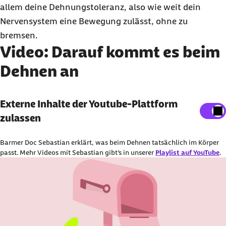
allem deine Dehnungstoleranz, also wie weit dein
Nervensystem eine Bewegung zulässt, ohne zu
bremsen.
Video: Darauf kommt es beim
Dehnen an
Externe Inhalte der Youtube-Plattform
Externe Inhalte der Youtube-Plattform
anzeigen
zulassen
Sie können an dieser Stelle einstellen, alle externe
Barmer Doc Sebastian erklärt, was beim Dehnen tatsächlich im Körper
Inhalte auf der Website anzeigen zu lassen.
passt. Mehr Videos mit Sebastian gibt’s in unserer
Playlist auf YouTube
.
Ich bin damit einverstanden, dass personenbezogene
Daten an Drittplattform übermittelt werden. Mehr dazu
in unserer
Datenschutzerklärung
.