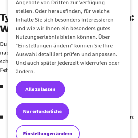
Angebote von Dritten zur Verfügung
stellen. Oder herausfinden, für welche
Typische Fehler beim Dehnen:
Inhalte Sie sich besonders interessieren
Wie du sie vermeidest
und wie wir Ihnen ein besonders gutes
Nutzungserlebnis bieten können. Über
Du dehnst regelmäßig, aber es tut sich nichts, oder
"Einstellungen ändern" können Sie Ihre
nach dem Stretching fühlt sich das Training sogar
Auswahl detailliert prüfen und anpassen.
schlechter an als ohne? Dann steckt oft einer dieser
Und auch später jederzeit widerrufen oder
Fehler dahinter:
ändern.
Langes, ruhiges Dehnen direkt vor maximaler
Alle zulassen
Kraftbelastung
: Das senkt kurzfristig die
Leistungsfähigkeit.
Nur erforderliche
Ohne Aufwärmen in tiefe Dehnpositionen gehen
:
So erhöhst du das Risiko von Zerrungen.
Einstellungen ändern