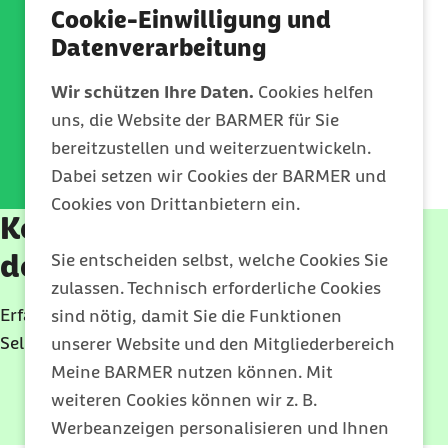
Muskelkater gibt es keine
Cookie-Einwilligung und
überzeugenden
Datenverarbeitung
wissenschaftlichen Belege.
Wir schützen Ihre Daten.
Cookies helfen
uns, die Website der BARMER für Sie
Dr. Nicole Vennemann (Sportwissenschaftlerin,
Deutsche Gesellschaft für Sportmedizin und Prävention
bereitzustellen und weiterzuentwickeln.
(DGSP) )
Dabei setzen wir Cookies der BARMER und
Cookies von Drittanbietern ein.
Kostenloses E-Paper für
deinen 7-Tage-Schlaf-Reset
Sie entscheiden selbst, welche Cookies Sie
zulassen. Technisch erforderliche Cookies
Erfahre, wie du deine Schlafprobleme loswirst – mit
sind nötig, damit Sie die Funktionen
Selbst-
Check
, SOS-Plan und echten
Sleep Hacks
.
unserer Website und den Mitgliederbereich
Meine BARMER nutzen können. Mit
weiteren Cookies können wir z. B.
E-Paper herunterladen
Werbeanzeigen personalisieren und Ihnen