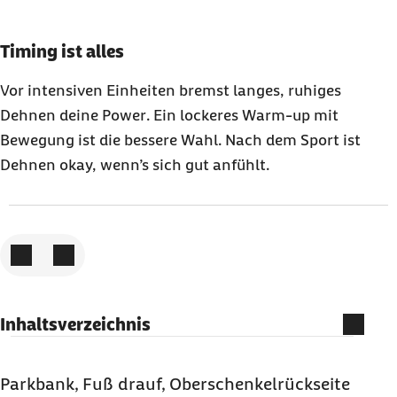
Karussell mit 3 Elementen
Element 1 von 3
Timing ist alles
Vor intensiven Einheiten bremst langes, ruhiges
Dehnen deine
Power
. Ein lockeres
Warm-up
mit
Bewegung ist die bessere Wahl. Nach dem Sport ist
Dehnen okay, wenn’s sich gut anfühlt.
Zum vorigen Element
Zum nächsten Element
Inhaltsverzeichnis
Dehnen im Sport: Zwischen Mythos und
Wissenschaft
Parkbank, Fuß drauf, Oberschenkelrückseite