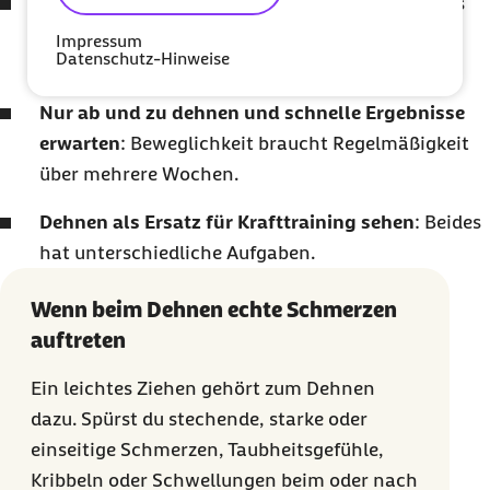
Schmerz mit Wirkung verwechseln
: Ein leichtes
Ziehen ist okay, stechender Schmerz ist ein
Impressum
Datenschutz-Hinweise
Warnsignal.
Nur ab und zu dehnen und schnelle Ergebnisse
erwarten
: Beweglichkeit braucht Regelmäßigkeit
über mehrere Wochen.
Dehnen als Ersatz für Krafttraining sehen
: Beides
hat unterschiedliche Aufgaben.
Wenn beim Dehnen echte Schmerzen
auftreten
Ein leichtes Ziehen gehört zum Dehnen
dazu. Spürst du stechende, starke oder
einseitige Schmerzen, Taubheitsgefühle,
Kribbeln oder Schwellungen beim oder nach