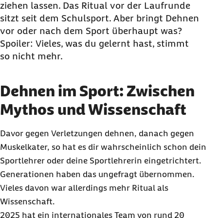
ziehen lassen. Das Ritual vor der Laufrunde
Positive Effekte: Was Dehnen wirklich bringt
sitzt seit dem Schulsport. Aber bringt Dehnen
und was nicht
vor oder nach dem Sport überhaupt was?
Dehnen vor oder nach dem Sport: Die
Spoiler
: Vieles, was du gelernt hast, stimmt
wichtigsten Unterschiede
so nicht mehr.
Typische Fehler beim Dehnen: Wie du sie
vermeidest
Dehnen im Sport: Zwischen
Unterschiedliche Techniken: Diese
Mythos und Wissenschaft
Dehnmethoden gibt es
Praxistipp: So oft solltest du dich dehnen
Davor gegen Verletzungen dehnen, danach gegen
Dehnen und Sport: Das passiert im Körper
Muskelkater, so hat es dir wahrscheinlich schon dein
Dehnen für Läufer: Krafttraining schützt besser
Sportlehrer oder deine Sportlehrerin eingetrichtert.
Fazit: Dehnen gezielt einsetzen, nicht pauschal
Generationen haben das ungefragt übernommen.
Dehnen: Häufige Fragen und Antworten
Vieles davon war allerdings mehr Ritual als
Wissenschaft.
2025 hat ein internationales
Team
von rund 20