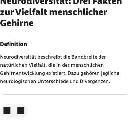
Neurodiversität: Drei Fakten
zur Vielfalt menschlicher
Gehirne
Karussell mit 3 Elementen
Element 1 von 3
Definition
Neurodiversität beschreibt die Bandbreite der
natürlichen Vielfalt, die in der menschlichen
Gehirnentwicklung existiert. Dazu gehören jegliche
neurologischen Unterschiede und Divergenzen.
Zum vorigen Element
Zum nächsten Element