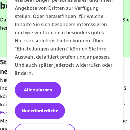
Werbeanzeigen personalisieren und Ihnen
besser meistern
Angebote von Dritten zur Verfügung
stellen. Oder herausfinden, für welche
Das Leben fühlt sich ständig nach Chaos an? Finden Sie
Inhalte Sie sich besonders interessieren
heraus, ob es AD(H)S sein könnte.
und wie wir Ihnen ein besonders gutes
Nutzungserlebnis bieten können. Über
"Einstellungen ändern" können Sie Ihre
E-Book herunterladen
Auswahl detailliert prüfen und anpassen.
Stärken und Schwächen
Und auch später jederzeit widerrufen oder
neurodivergenter Menschen
ändern.
Neurodivergenz vereint oft besondere Talente mit
individuellen Herausforderungen. Menschen mit
ADHS
Alle zulassen
können sich beispielsweise so stark auf ein Thema
konzentrieren, dass sie darüber Grundbedürfnisse wie
Nur erforderliche
Essen
oder
Schlafen
vernachlässigen. Autistische
Menschen beeindrucken häufig durch ihre analytische
und logische Denkweise, während sie gleichzeitig im