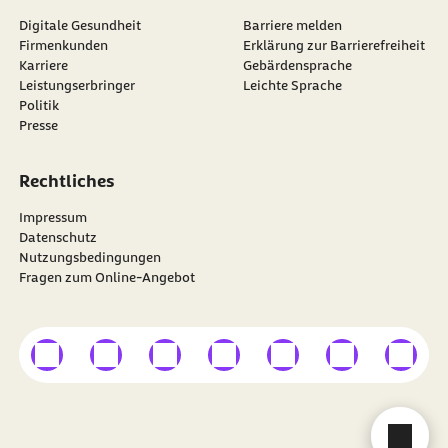
Digitale Gesundheit
Barriere melden
Firmenkunden
Erklärung zur Barrierefreiheit
Karriere
Gebärdensprache
Leistungserbringer
Leichte Sprache
Politik
Presse
Rechtliches
Impressum
Datenschutz
Nutzungsbedingungen
Fragen zum Online-Angebot
externer Link
externer Link
externer Link
externer Link
externer Link
externer Link
externer
Besuchen Sie die
BARMER
auf
Cha