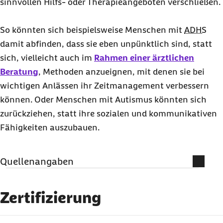
sinnvollen Hilfs- oder Therapieangeboten verschließen.
So könnten sich beispielsweise Menschen mit
ADHS
damit abfinden, dass sie eben unpünktlich sind, statt
sich, vielleicht auch im
Rahmen einer ärztlichen
Beratung
, Methoden anzueignen, mit denen sie bei
wichtigen Anlässen ihr Zeitmanagement verbessern
können. Oder Menschen mit Autismus könnten sich
zurückziehen, statt ihre sozialen und kommunikativen
Fähigkeiten auszubauen.
Quellenangaben
Literatur und weiterführende
Informationen
Zertifizierung
Developmental Adult Neurodiversity