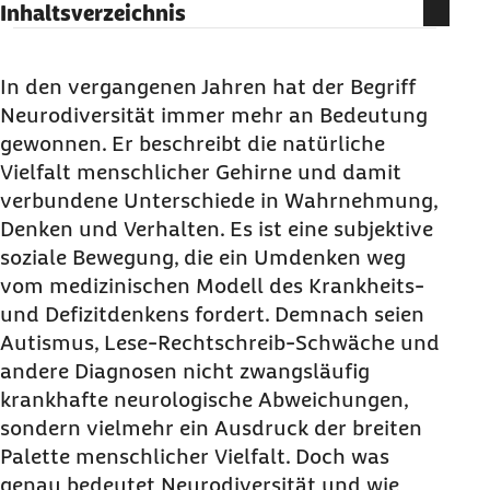
Inhaltsverzeichnis
Was ist Neurodiversität?
Neurotypisch: Wer bestimmt, was normal ist?
In den vergangenen Jahren hat der Begriff
Neurodiversität immer mehr an Bedeutung
Neurodivergent: Anders, aber nicht krankhaft
gewonnen. Er beschreibt die natürliche
Neurodivergenz am Arbeitsplatz und in der
Vielfalt menschlicher Gehirne und damit
Schule
verbundene Unterschiede in Wahrnehmung,
Kritik am Konzept der Neurodiversität
Denken und Verhalten. Es ist eine subjektive
soziale Bewegung, die ein Umdenken weg
vom medizinischen Modell des Krankheits-
und Defizitdenkens fordert. Demnach seien
Autismus, Lese-Rechtschreib-Schwäche und
andere Diagnosen nicht zwangsläufig
krankhafte neurologische Abweichungen,
sondern vielmehr ein Ausdruck der breiten
Palette menschlicher Vielfalt. Doch was
genau bedeutet Neurodiversität und wie