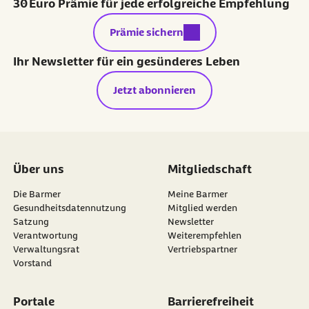
30 Euro Prämie für jede erfolgreiche Empfehlung
externer Link:
Prämie sichern
Ihr Newsletter für ein gesünderes Leben
Jetzt abonnieren
Über uns
Mitgliedschaft
Die Barmer
Meine Barmer
Gesundheitsdatennutzung
Mitglied werden
Satzung
Newsletter
externer Link:
Verantwortung
Weiterempfehlen
Verwaltungsrat
Vertriebspartner
Vorstand
Portale
Barrierefreiheit