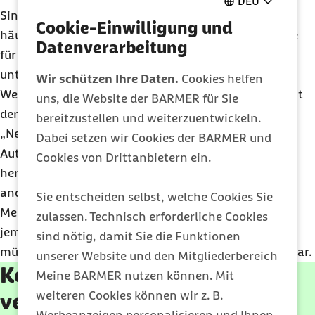
DEU
Singer zu verorten ist. Autismus und
ADHS
werden
Cookie-Einwilligung und
häufig als Störungen wahrgenommen. Dabei sind sie
Datenverarbeitung
für viele Forschende und Betroffene schlicht
unterschiedliche Arten zu denken, zu fühlen und die
Wir schützen Ihre Daten.
Cookies helfen
Welt zu erleben und nur deshalb anders, weil sie nicht
uns, die Website der BARMER für Sie
der Norm entsprechen. Es ist nicht leicht, sich als
bereitzustellen und weiterzuentwickeln.
„Neurotypischer“ vorzustellen, wie ein Mensch mit
Dabei setzen wir Cookies der BARMER und
Autismus oder
ADHS
die Welt erlebt – und anders
Cookies von Drittanbietern ein.
herum. Von außen sehen wir immer nur, wie sich die
anderen verhalten. Aber wie etwa Eindrücke auf
Sie entscheiden selbst, welche Cookies Sie
Menschen mit
ADHS
ungefiltert einprasseln oder
zulassen. Technisch erforderliche Cookies
jemand mit Autismus die Mimik des Gegenübers erst
sind nötig, damit Sie die Funktionen
mühsam entschlüsseln muss, ist für andere unsichtbar.
unserer Website und den Mitgliederbereich
Kostenfreies E-Book: AD(H)S
Meine BARMER nutzen können. Mit
weiteren Cookies können wir z. B.
verstehen und den Alltag