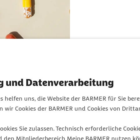
r Reichweite Ihres Kindes, um der
hmerzen im
das Kind unnormal
g und Datenverarbeitung
an eine Vergiftung gedacht
s helfen uns, die Website der BARMER für Sie bere
ichtige Funktionen wie
en wir Cookies der BARMER und Cookies von Drittan
n Anruf beim
den Notruf unter
112.
ookies Sie zulassen. Technisch erforderliche Cookie
Kindernotfall-App
d den Mitgliederbereich Meine BARMER nutzen kön