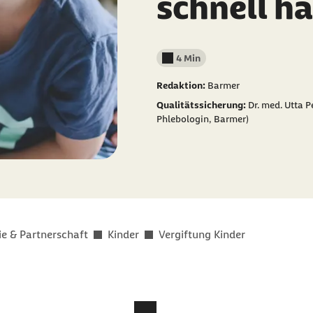
schnell h
4 Min
Lesedauer weniger als
Redaktion:
Barmer
Qualitätssicherung:
Dr. med. Utta P
Phlebologin, Barmer)
ie & Partnerschaft
Kinder
Vergiftung Kinder