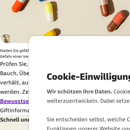
Halten Sie gefährliche Substanzen, wie z. B. Medikamente, immer aus de
Gefahr einer Vergiftung entgegenzuwirken
Prüfen Sie, welche Symptome das Kind zeigt: Sc
Bauch, Übelkeit und Erbrechen? Auch wenn sich 
Cookie-Einwilligun
verhält, auffällig still ist oder wirr redet, sollte 
Wir schützen Ihre Daten.
Cookie
werden. Zeigt das Kind Auswirkungen auf lebensw
weiterzuentwickeln. Dabei setz
Bewusstsein
oder Atmung, ist keine Zeit für eine
Giftinformationszentrum. Dann rufen Sie direkt 
Sie entscheiden selbst, welche C
Schnell und sicher handeln mit der kostenlosen 
Funktionen unserer Website un