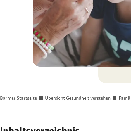
Sie befinden sich hier:
Barmer Startseite
Übersicht Gesundheit verstehen
Famil
Inhaltsverzeichnis