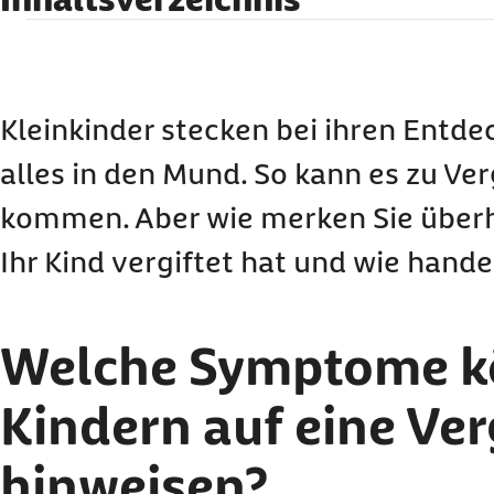
Welche Symptome können bei Kindern auf eine
Wie schnell macht sich eine Vergiftung bei Ki
Was ist zu tun, wenn sich ein Kind vergiftet ha
Kleinkinder stecken bei ihren Entd
So können Sie Vergiftungen von Kindern verm
alles in den Mund. So kann es zu Ve
Giftige Dämpfe: Wie gefährlich ist die Chromi
kommen. Aber wie merken Sie überh
Ihr Kind vergiftet hat und wie handel
Welche Symptome k
Kindern auf eine Ver
hinweisen?