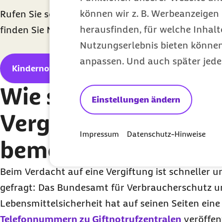
können wir z. B. Werbeanzeigen 
Rufen Sie schnell Informationen über Erste-Hil
herausfinden, für welche Inhalt
finden Sie Notfallambulanzen direkt in Ihrer Nähe
Nutzungserlebnis bieten können.
anpassen. Und auch später jede
Kindernotfall-App
Wie schnell macht si
Einstellungen ändern
Vergiftung bei Kind
Impressum
Datenschutz-Hinweise
bemerkbar?
Beim Verdacht auf eine Vergiftung ist schneller u
gefragt: Das Bundesamt für Verbraucherschutz 
Lebensmittelsicherheit hat auf seinen Seiten ein
Telefonnummern zu Giftnotrufzentralen
veröffent