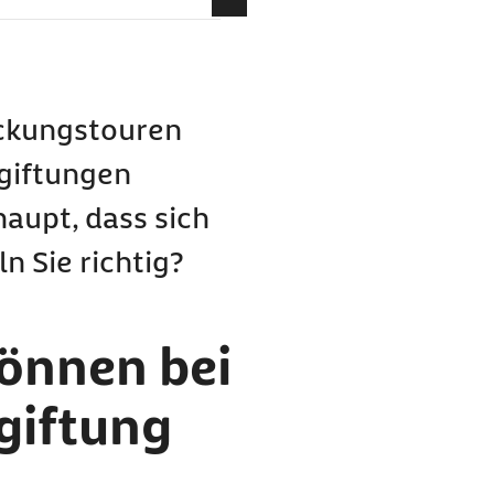
 Vergiftung hinweisen?
ndern bemerkbar?
t?
eckungstouren
eiden
rgiftungen
ng-Challenge?
aupt, dass sich
n Sie richtig?
önnen bei
giftung