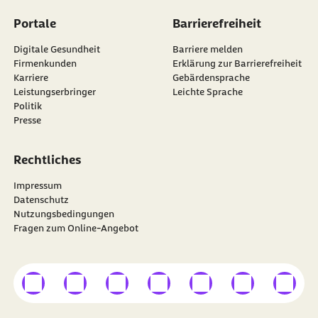
Portale
Barrierefreiheit
Digitale Gesundheit
Barriere melden
Firmenkunden
Erklärung zur Barrierefreiheit
Karriere
Gebärdensprache
Leistungserbringer
Leichte Sprache
Politik
Presse
Rechtliches
Impressum
Datenschutz
Nutzungsbedingungen
Fragen zum Online-Angebot
externer Link
externer Link
externer Link
externer Link
externer Link
externer Link
externer
Besuchen Sie die
BARMER
auf