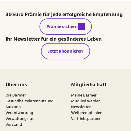
30 Euro Prämie für jede erfolgreiche Empfehlung
externer Link:
Prämie sichern
Ihr Newsletter für ein gesünderes Leben
Jetzt abonnieren
Über uns
Mitgliedschaft
Die Barmer
Meine Barmer
Gesundheitsdatennutzung
Mitglied werden
Satzung
Newsletter
externer Link:
Verantwortung
Weiterempfehlen
Verwaltungsrat
Vertriebspartner
Vorstand