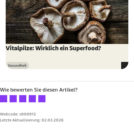
Vitalpilze: Wirklich ein Superfood?
Gesundheit
Kategorie
Wie bewerten Sie diesen Artikel?
Ihre Bewertung: 1 Stern
Ihre Bewertung: 2 Sterne
Ihre Bewertung: 3 Sterne
Ihre Bewertung: 4 Sterne
Ihre Bewertung: 5 Sterne
Webcode: s000912
Letzte Aktualisierung:
02.03.2026