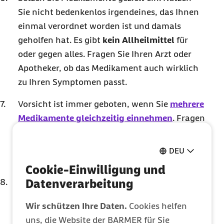
Sie nicht bedenkenlos irgendeines, das Ihnen
einmal verordnet worden ist und damals
geholfen hat. Es gibt
kein Allheilmittel
für
oder gegen alles. Fragen Sie Ihren Arzt oder
Apotheker, ob das Medikament auch wirklich
zu Ihren Symptomen passt.
Vorsicht ist immer geboten, wenn Sie
mehrere
Medikamente gleichzeitig einnehmen
. Fragen
Sie unbedingt Ihren Arzt oder Apotheker
nach
Wechselwirkungen zu anderen
DEU
Arzneien
, die Sie einnehmen.
Cookie-Einwilligung und
Beipackzettel enthalten zwar meist viel
Datenverarbeitung
Kleingedrucktes, trotzdem sollten Sie diese
Wir schützen Ihre Daten.
Cookies helfen
lesen. Gönnen Sie sich Ihrer Gesundheit
uns, die Website der BARMER für Sie