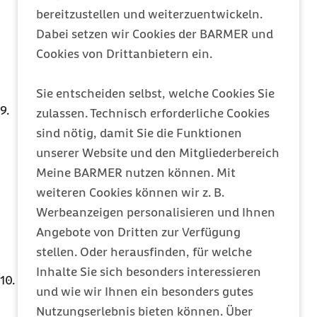
zuliebe diese wenigen Minuten
bereitzustellen und weiterzuentwickeln.
Aufmerksamkeit. Achten Sie besonders auf
Dabei setzen wir Cookies der BARMER und
die
richtige Dosierung
und lesen Sie unter
Cookies von Drittanbietern ein.
„Gegenanzeigen“ nach, in welchen Fällen, das
Arzneimittel nicht angewendet werden sollte.
Sie entscheiden selbst, welche Cookies Sie
Ältere Menschen, chronisch Kranke,
zulassen. Technisch erforderliche Cookies
Schwangere und Kinder sollten bei
sind nötig, damit Sie die Funktionen
der
Einnahme von freiverkäuflichen
unserer Website und den Mitgliederbereich
Medikamenten
besonders vorsichtig sein.
Meine BARMER nutzen können. Mit
Auch wenn ausgeprägte
Allergien
oder Herz-
weiteren Cookies können wir z. B.
Kreislauferkrankungen vorliegen, sollten Sie
Werbeanzeigen personalisieren und Ihnen
jedes Risiko vermeiden und bei Ihrem Arzt oder
Angebote von Dritten zur Verfügung
Apotheker nachfragen.
stellen. Oder herausfinden, für welche
Inhalte Sie sich besonders interessieren
Entrümpeln Sie ab und zu Ihre häuslichen
und wie wir Ihnen ein besonders gutes
Arzneimittelvorräte.
Abgelaufene
Nutzungserlebnis bieten können. Über