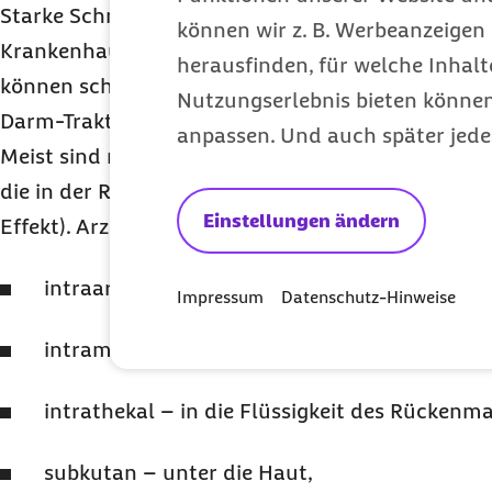
Starke Schmerzmittel und Antibiotika beispielswei
können wir z. B. Werbeanzeigen 
Krankenhaus oft intravenös. Die Arzneimittel sin
herausfinden, für welche Inhalt
können schnell wirken, weil sie direkt und nicht 
Nutzungserlebnis bieten können.
Darm-Trakt in die Blutbahn gelangen.
anpassen. Und auch später jede
Meist sind nur geringere Mengen notwendig, da d
die in der Regel zum schnellen Abbau von Wirkstof
Einstellungen ändern
Effekt). Arzneien können auch
intraarteriell – in die Arterie,
Impressum
Datenschutz-Hinweise
intramuskulär – in den Muskel,
intrathekal – in die Flüssigkeit des Rückenma
subkutan – unter die Haut,