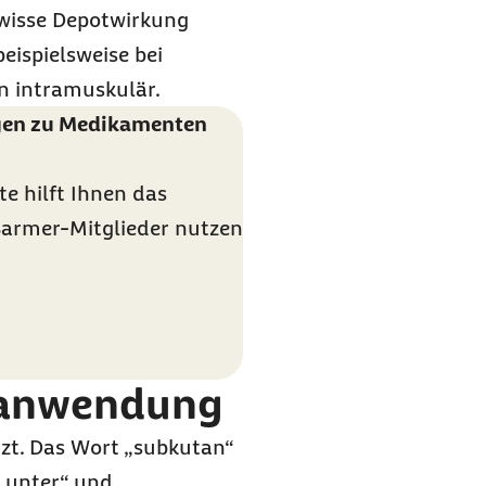
ewisse Depotwirkung
beispielsweise bei
n intramuskulär.
agen zu Medikamenten
e hilft Ihnen das
Barmer-Mitglieder nutzen
lanwendung
zt. Das Wort „subkutan“
 „unter“ und