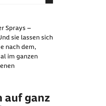
e Weise
den Magen-Darm-Trakt
er Sprays –
d sie lassen sich
Je nach dem,
mal im ganzen
denen
 auf ganz