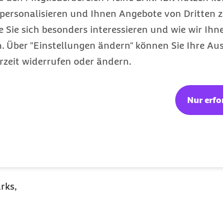
se gibt es im
personalisieren und Ihnen Angebote von Dritten z
d gut dosierbar und
e Sie sich besonders interessieren und wie wir Ihn
erst über den Magen-
 Über "Einstellungen ändern" können Sie Ihre Aus
rzeit widerrufen oder ändern.
ie Leber umgangen wird,
fen führt (First-pass-
Nur erfo
rks,