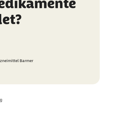
edikamente
et?
zneimittel Barmer
g