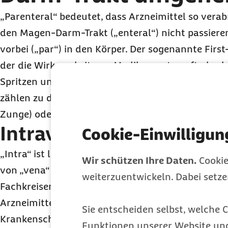
„Parenteral“ bedeutet, dass Arzneimittel so verab
den Magen-Darm-Trakt („enteral“) nicht passiere
vorbei („par“) in den Körper. Der sogenannte First
der die Wirksamkeit von Medikamenten oft absch
Spritzen und Infusionen bekommt der Patient par
zählen zu den parenteralen Applikationsformen di
Zunge) oder bukkale (in der Wangentasche) Anw
Intravenöse Arzneimitt
Cookie-Einwilligun
„Intra“ ist lateinisch und bedeutet „innerhalb“ o
Wir schützen Ihre Daten.
Cookie
von „vena“ oder „Blutader“. Die intravenöse Anw
weiterzuentwickeln. Dabei setz
Fachkreisen mit „i.v.“ abgekürzt und bedeutet „in 
Arzneimittel, die intravenös verabreicht werden, 
Sie entscheiden selbst, welche C
Krankenschwester oder sie laufen als Infusion in 
Funktionen unserer Website un