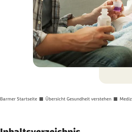
Sie befinden sich hier:
Barmer Startseite
Übersicht Gesundheit verstehen
Mediz
Inhaltsverzeichnis