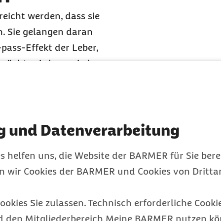
reicht werden, dass sie
n. Sie gelangen daran
-pass-Effekt der Leber,
wächt, wird vermieden.
enteral. Weiterhin
e sublinguale (unter der
endung.
elgabe
g und Datenverarbeitung
der „hinein“, venös kommt
s helfen uns, die Website der BARMER für Sie bere
endung wird in
en wir Cookies der BARMER und Cookies von Drittan
die Vene“ hinein.
spritzen Arzt oder
ookies Sie zulassen. Technisch erforderliche Cookie
die Vene.
d den Mitgliederbereich Meine BARMER nutzen kön