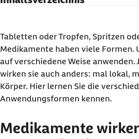
Medikamente wirken auf ganz unterschiedlich
Parenteral – Medikamente verabreichen und 
umgehen
Tabletten oder Tropfen, Spritzen od
Intravenöse Arzneimittelgabe
Medikamente haben viele Formen. Un
Intramuskuläre Anwendung von Medikamenten
Subkutane Arzneimittelanwendung
auf verschiedene Weise anwenden. 
Sublinguale und buccale Einnahme von Medikamenten
Enteral - Medikamente über den Darm
wirken sie auch anders: mal lokal, 
Orale Einnahme von Arzneimitteln
Körper. Hier lernen Sie die verschie
Rektale Anwendung von Medikamenten
Lokal wirksame Medikamente
Anwendungsformen kennen.
Inhalative Anwendung von Arzneimitteln
Vaginale Einführung von Medikamenten
Transdermale Wirkstoffanwendung
Medikamente wirken