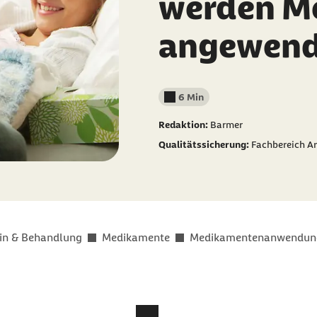
werden M
angewend
6 Min
Lesedauer weniger als
Redaktion:
Barmer
Qualitätssicherung:
Fachbereich Ar
in & Behandlung
Medikamente
Medikamentenanwendun