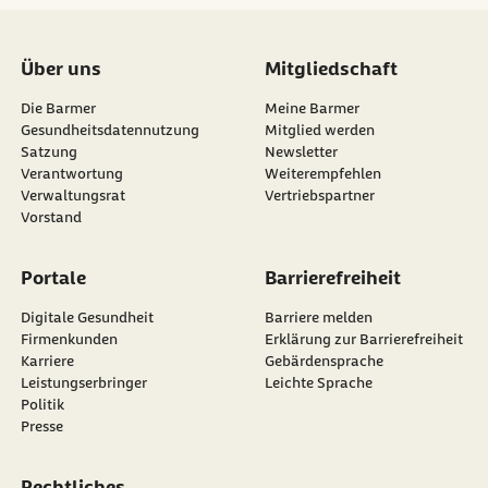
Über uns
Mitgliedschaft
Die Barmer
Meine Barmer
Gesundheitsdatennutzung
Mitglied werden
Satzung
Newsletter
externer Link:
Verantwortung
Weiterempfehlen
Verwaltungsrat
Vertriebspartner
Vorstand
Portale
Barrierefreiheit
Digitale Gesundheit
Barriere melden
Firmenkunden
Erklärung zur Barrierefreiheit
Karriere
Gebärdensprache
Leistungserbringer
Leichte Sprache
Politik
Presse
Rechtliches