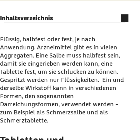
Inhaltsverzeichnis
Tabletten und Medizin richtig nehmen, ist nicht
schwer
Flüssig, halbfest oder fest, je nach
Anwendung. Arzneimittel gibt es in vielen
Arzneimittel und Medikamente können
Aggregaten. Eine Salbe muss halbfest sein,
verschiedene Formen haben
damit sie eingerieben werden kann, eine
Tablette fest, um sie schlucken zu können.
Gespritzt werden nur Flüssigkeiten. Ein und
derselbe Wirkstoff kann in verschiedenen
Formen, den sogenannten
Darreichungsformen, verwendet werden -
zum Beispiel als Schmerzsalbe und als
Schmerztablette.