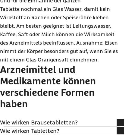
Und für die Einnahme der ganzen
Tablette nochmal ein Glas Wasser, damit kein
Wirkstoff an Rachen oder Speiseröhre kleben
bleibt. Am besten geeignet ist Leitungswasser.
Kaffee, Saft oder Milch können die Wirksamkeit
des Arzneimittels beeinflussen. Ausnahme: Eisen
nimmt der Körper besonders gut auf, wenn Sie es
mit einem Glas Orangensaft einnehmen.
Arzneimittel und
Medikamente können
verschiedene Formen
haben
Wie wirken Brausetabletten?
Sie wirken in der Regel schnell, sind schonend für den Magen -
Wie wirken Tabletten?