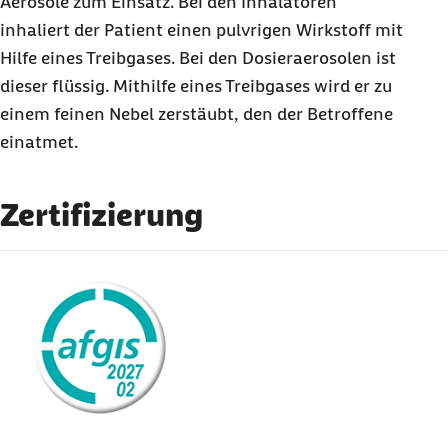
Aerosole zum Einsatz. Bei den Inhalatoren
inhaliert der Patient einen pulvrigen Wirkstoff mit
Hilfe eines Treibgases. Bei den Dosieraerosolen ist
dieser flüssig. Mithilfe eines Treibgases wird er zu
einem feinen Nebel zerstäubt, den der Betroffene
einatmet.
Zertifizierung
externer Link: