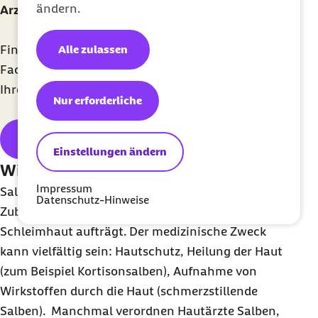
ändern.
Arzt in Ihrer Nähe finden
Finden Sie Medizinerinnen und Mediziner nach
Alle zulassen
Fachgebiet und Therapieschwerpunkt sortiert in
Ihrer Umgebung und deutschlandweit.
Nur erforderliche
Barmer Arztsuche
Einstellungen ändern
Wie wirken Salben?
Impressum
Salben sind streichfähige und fettreiche
Datenschutz-Hinweise
Zubereitungen, die man auf Haut oder
Schleimhaut aufträgt. Der medizinische Zweck
kann vielfältig sein: Hautschutz, Heilung der Haut
(zum Beispiel Kortisonsalben), Aufnahme von
Wirkstoffen durch die Haut (schmerzstillende
Salben). Manchmal verordnen Hautärzte Salben,