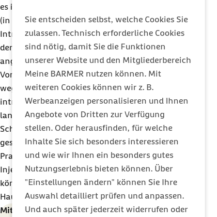
es intravenös (Spritze in die Vene), intramuskulär
Sie entscheiden selbst, welche Cookies Sie
(in den Muskel) oder subkutan (unter die Haut).
zulassen. Technisch erforderliche Cookies
Intravenös wirkt ein Medikament sehr schnell,
sind nötig, damit Sie die Funktionen
denn die Venen transportieren das medizinisch
unserer Website und den Mitgliederbereich
angereicherte Blut zum Herzen.
Meine BARMER nutzen können. Mit
Von dort gelangt es über die Arterien vom Herzen
weiteren Cookies können wir z. B.
weg in den gesamten Körper. Stoffe, die
Werbeanzeigen personalisieren und Ihnen
intramuskulär gespritzt werden, werden
Angebote von Dritten zur Verfügung
langsamer freigesetzt. Einige Impfstoffe,
stellen. Oder herausfinden, für welche
Schmerzmittel oder Hormonpräparate werden so
Inhalte Sie sich besonders interessieren
gespritzt. Medizinische Fachkräfte in Klinik oder
und wie wir Ihnen ein besonders gutes
Praxis machen intravenöse und intramuskuläre
Nutzungserlebnis bieten können. Über
Injektionen. Insulin- und Heparin-Fertigspritzen
"Einstellungen ändern" können Sie Ihre
können Patienten selbst setzen und zwar unter die
Auswahl detailliert prüfen und anpassen.
Haut.
Und auch später jederzeit widerrufen oder
Mit der Barmer Arztsuche eine Ärztin oder einen