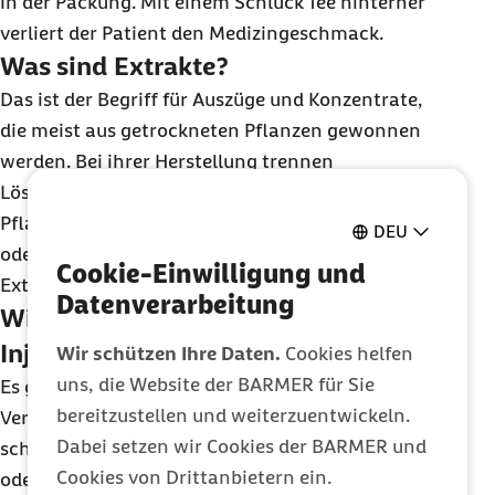
in der Packung. Mit einem Schluck Tee hinterher
verliert der Patient den Medizingeschmack.
Was sind Extrakte?
Das ist der Begriff für Auszüge und Konzentrate,
die meist aus getrockneten Pflanzen gewonnen
werden. Bei ihrer Herstellung trennen
Lösungsmittel gewünschte Stoffe vom übrigen
Pflanzenmaterial. Extrakte können flüssig, fest
DEU
oder cremig sein. Beispiel für einen wässrigen
Cookie-Einwilligung und
Extrakt ist Tee.
Datenverarbeitung
Wie wirken Infusionen und
Injektionen?
Wir schützen Ihre Daten.
Cookies helfen
uns, die Website der BARMER für Sie
Es gibt Arzneistoffe, die über das
bereitzustellen und weiterzuentwickeln.
Verdauungssystem abgebaut werden oder sehr
Dabei setzen wir Cookies der BARMER und
schnell wirken. Daher spritzt man sie (Injektion)
Cookies von Drittanbietern ein.
oder verabreicht sie als Infusion. Injektionen gibt