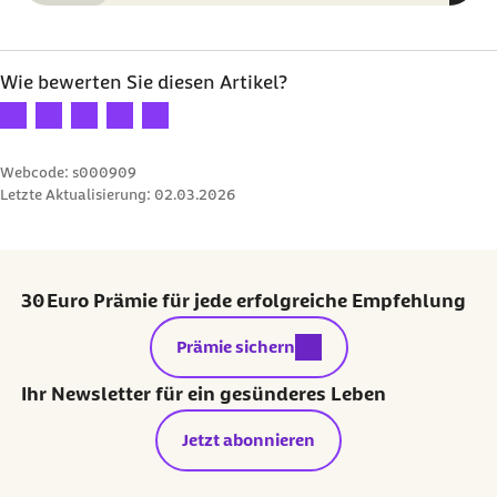
Kategorie
Wie bewerten Sie diesen Artikel?
Ihre Bewertung: 1 Stern
Ihre Bewertung: 2 Sterne
Ihre Bewertung: 3 Sterne
Ihre Bewertung: 4 Sterne
Ihre Bewertung: 5 Sterne
Webcode: s000909
Letzte Aktualisierung:
02.03.2026
30 Euro Prämie für jede erfolgreiche Empfehlung
externer Link:
Prämie sichern
Ihr Newsletter für ein gesünderes Leben
Jetzt abonnieren