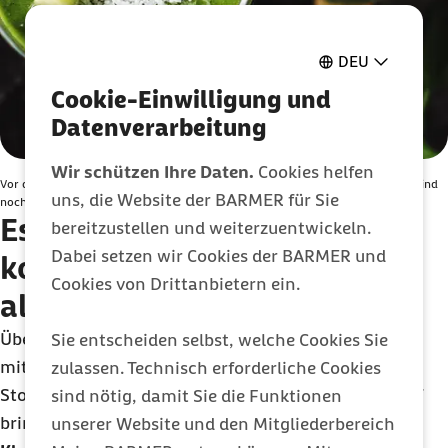
DEU
Cookie-Einwilligung und
Datenverarbeitung
Wir schützen Ihre Daten.
Cookies helfen
Vor dem Schlafen Kiwis essen? Mögliche schlaffördernde Effekte der Frucht sind
uns, die Website der BARMER für Sie
noch nicht ausreichend gesichert.
Essen vor dem Schlafen
bereitzustellen und weiterzuentwickeln.
Dabei setzen wir Cookies der BARMER und
komplett
skippen
: Nicht für
Cookies von Drittanbietern ein.
alle eine gute Idee
Überspringst du das Essen am Abend, bist du
Sie entscheiden selbst, welche Cookies Sie
mittendrin im
Intervallfasten
. Das kann den
zulassen. Technisch erforderliche Cookies
Stoffwechsel verändern. Ob es einen besseren Schlaf
sind nötig, damit Sie die Funktionen
bringt, ist jedoch bislang nicht geklärt.
unserer Website und den Mitgliederbereich