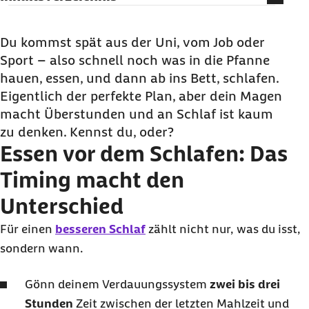
Essen vor dem Schlafen: Das
Timing
macht den
Unterschied
Du kommst spät aus der Uni, vom Job oder
Sport – also schnell noch was in die Pfanne
Essen am Abend: So isst du dich in den
hauen, essen, und dann ab ins Bett, schlafen.
Schlummermodus
Eigentlich der perfekte Plan, aber dein Magen
Im Check: Mit bestimmten Lebensmitteln besser
macht Überstunden und an Schlaf ist kaum
einschlafen?
zu denken. Kennst du, oder?
Essen vor dem Schlafen komplett
skippen
: Nicht
Essen vor dem Schlafen: Das
für alle eine gute Idee
Timing
macht den
Verdauung in der Nacht: Das passiert im Körper
Unterschied
Fazit: Mit ein paar simplen Essens-Hacks den
Schlaf
easy
verbessern
Für einen
besseren Schlaf
zählt nicht nur, was du isst,
Essen vor dem Schlafen: Häufige Fragen und
sondern wann.
Antworten
Gönn deinem Verdauungssystem
zwei bis drei
Stunden
Zeit zwischen der letzten Mahlzeit und