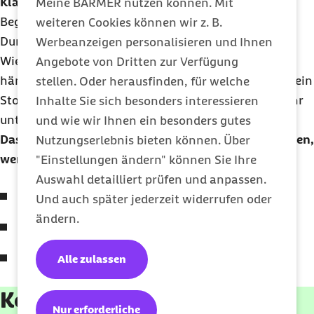
Klar ist
: Ein knurrender Magen ist keine gute
Meine BARMER nutzen können. Mit
Begleitung im Bett, weder beim Ein- noch beim
weiteren Cookies können wir z. B.
Durchschlafen.
Werbeanzeigen personalisieren und Ihnen
Wie gut das abendliche Fasten für dich funktioniert,
Angebote von Dritten zur Verfügung
hängt stark davon ab, wie dein Tag aussah und wie dein
stellen. Oder herausfinden, für welche
Stoffwechsel tickt. Die Effekte können individuell sehr
Inhalte Sie sich besonders interessieren
unterschiedlich ausfallen.
und wie wir Ihnen ein besonders gutes
Das
Skippen
des Abendessens funktioniert am besten,
Nutzungserlebnis bieten können. Über
wenn:
"Einstellungen ändern" können Sie Ihre
Auswahl detailliert prüfen und anpassen.
du tagsüber bereits ausreichend gegessen hast
Und auch später jederzeit widerrufen oder
ändern.
dein Tagesrhythmus stabil ist
du keinen intensiven Sport am Abend gemacht
Alle zulassen
hast
Kostenloses E-Paper für
Nur erforderliche