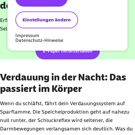
deinen 7-Tage-Schlaf-Reset
Einstellungen ändern
Erfahre, wie du deine Schlafprobleme loswirst – mit
Selbst-
Check
, SOS-Plan und echten
Sleep Hacks
.
Impressum
Datenschutz-Hinweise
E-Paper herunterladen
Verdauung in der Nacht: Das
passiert im Körper
Wenn du schläfst, fährt dein Verdauungssystem auf
Sparflamme. Die Speichelproduktion geht auf nahezu
null runter, der Schluckreflex wird seltener, die
Darmbewegungen verlangsamen sich deutlich. Was du