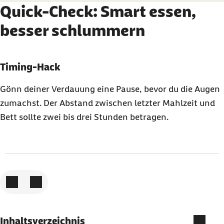
Quick-Check: Smart essen,
besser schlummern
Karussell mit 3 Elementen
Element 1 von 3
Timing-Hack
Gönn deiner Verdauung eine Pause, bevor du die Augen
zumachst. Der Abstand zwischen letzter Mahlzeit und
Bett sollte zwei bis drei Stunden betragen.
Zum vorigen Element
Zum nächsten Element
Inhaltsverzeichnis