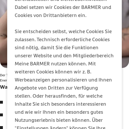
Dabei setzen wir Cookies der BARMER und
Cookies von Drittanbietern ein.
Sie entscheiden selbst, welche Cookies Sie
zulassen. Technisch erforderliche Cookies
sind nötig, damit Sie die Funktionen
unserer Website und den Mitgliederbereich
Meine BARMER nutzen können. Mit
weiteren Cookies können wir z. B.
Der Tiefschlaf ist eine wichtige Schlafphase: Jetzt tankt dein Körper maximale
Werbeanzeigen personalisieren und Ihnen
Energie und schaltet in den Regenerationsmodus.
Was dein Körper im Tiefschlaf erledigt
Angebote von Dritten zur Verfügung
stellen. Oder herausfinden, für welche
Reparatur von Gewebe
Inhalte Sie sich besonders interessieren
und wie wir Ihnen ein besonders gutes
Unterstützung von Muskel- und Knochenaufbau
Nutzungserlebnis bieten können. Über
Stärkung des
Immunsystems
"Einstellungen ändern" können Sie Ihre