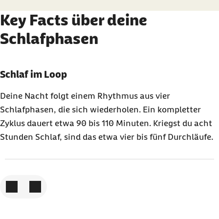
Key Facts über deine
Schlafphasen
Karussell mit 3 Elementen
Element 1 von 3
Schlaf im Loop
Deine Nacht folgt einem Rhythmus aus vier
Schlafphasen, die sich wiederholen. Ein kompletter
Zyklus dauert etwa 90 bis 110 Minuten. Kriegst du acht
Stunden Schlaf, sind das etwa vier bis fünf Durchläufe.
Zum vorigen Element
Zum nächsten Element