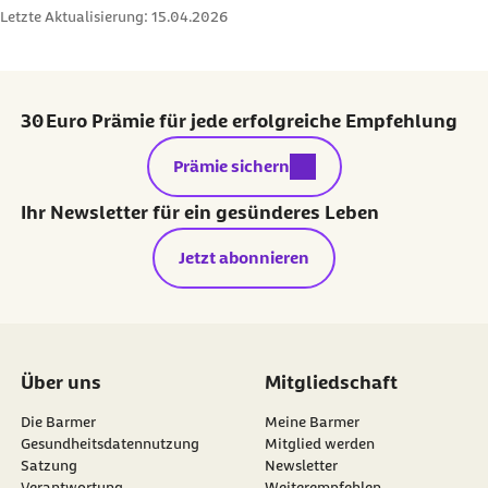
Letzte Aktualisierung:
15.04.2026
30 Euro Prämie für jede erfolgreiche Empfehlung
externer Link:
Prämie sichern
Ihr Newsletter für ein gesünderes Leben
Jetzt abonnieren
Über uns
Mitgliedschaft
Die Barmer
Meine Barmer
Gesundheitsdatennutzung
Mitglied werden
Satzung
Newsletter
externer Link:
Verantwortung
Weiterempfehlen