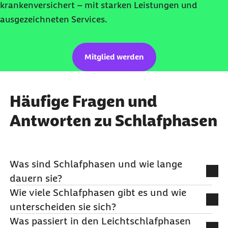
krankenversichert – mit starken Leistungen und
ausgezeichneten Services.
Mitglied werden
Häufige Fragen und
Antworten zu Schlafphasen
Was sind Schlafphasen und wie lange
dauern sie?
Wie viele Schlafphasen gibt es und wie
Dein nächtlicher Schlaf gliedert sich in
unterscheiden sie sich?
verschiedene Abschnitte, die jeweils
Was passiert in den Leichtschlafphasen
unterschiedliche Funktionen erfüllen. Diese
Ein gesunder Schlafzyklus umfasst vier