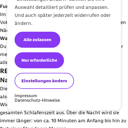
Fun Fact
Auswahl detailliert prüfen und anpassen.
Im Tiefschlaf lernst du relativ schnell Dinge wie
Und auch später jederzeit widerrufen oder
Vokabeln und speicherst das neue Wissen nach einigen
ändern.
Nächten im Langzeitgedächtnis.
Was sonst noch passiert
Alle zulassen
Du kannst träumen, Erinnerungen daran bleiben aber
meist nicht hängen.
Schlafwandeln
zeigt sich vor
Nur erforderliche
allem in diesem besonders tiefen Schlafstadium.
REM-Schlafphase: Dein Gehirn macht
Nachtschicht
Einstellungen ändern
Die REM-Schlafphase steht für Rapid Eye Movement,
Impressum
also schnelle Augenbewegungen.
Datenschutz-Hinweise
Wie der Tiefschlaf macht sie etwa ein Viertel deiner
gesamten Schlafenszeit aus. Über die Nacht wird sie
immer länger: von ca. 10 Minuten am Anfang bis hin zu