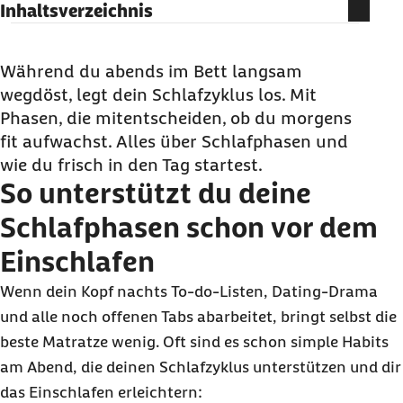
Inhaltsverzeichnis
So unterstützt du deine Schlafphasen schon vor
dem Einschlafen
Während du abends im Bett langsam
wegdöst, legt dein Schlafzyklus los. Mit
So funktionieren deine 4 Schlafphasen
Phasen, die mitentscheiden, ob du morgens
Fazit: Deine Schlafphasen, deine Nacht
fit aufwachst. Alles über Schlafphasen und
Häufige Fragen und Antworten zu Schlafphasen
wie du frisch in den Tag startest.
So unterstützt du deine
Schlafphasen schon vor dem
Einschlafen
Wenn dein Kopf nachts
To-do
-Listen,
Dating
-Drama
und alle noch offenen Tabs abarbeitet, bringt selbst die
beste Matratze wenig. Oft sind es schon simple Habits
am Abend, die deinen Schlafzyklus unterstützen und dir
das Einschlafen erleichtern: