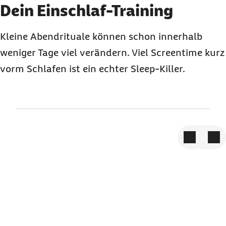
Element 3 von 3
Dein Einschlaf-Training
Kleine Abendrituale können schon innerhalb
weniger Tage viel verändern. Viel Screentime kurz
vorm Schlafen ist ein echter Sleep-Killer.
Zum vorige
Zum 