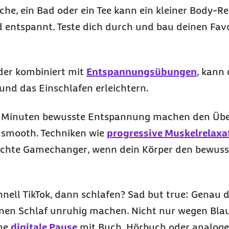
he, ein Bad oder ein Tee kann ein kleiner
Body-Re
d entspannt. Teste dich durch und bau deinen Favo
der kombiniert mit
Entspannungsübungen
, kann
nd das Einschlafen erleichtern.
 Minuten bewusste Entspannung machen den Üb
s
smooth
. Techniken wie
progressive Muskelrelaxa
echte
Gamechanger
, wenn dein Körper den bewus
nell TikTok, dann schlafen?
Sad but true
: Genau 
inen Schlaf unruhig machen. Nicht nur wegen Blau
ine
digitale Pause
mit Buch, Hörbuch oder analogem