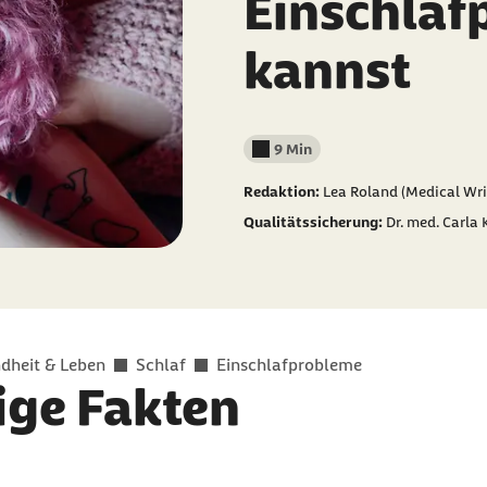
Einschlaf
kannst
9 Min
Lesedauer weniger als
Redaktion:
Lea Roland (Medical Wri
Qualitätssicherung:
Dr. med. Carla
dheit & Leben
Schlaf
Einschlafprobleme
ige Fakten