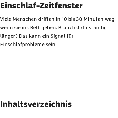
Karussell mit 3 Elementen
Element 1 von 3
Einschlaf-Zeitfenster
Viele Menschen driften in 10 bis 30 Minuten weg,
wenn sie ins Bett gehen. Brauchst du ständig
länger? Das kann ein Signal für
Einschlafprobleme sein.
Inhaltsverzeichnis
Von wach zu weg: Deine Einschlaf-Hacks