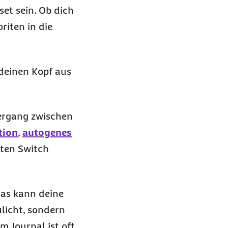
set
sein. Ob dich
riten in die
 deinen Kopf aus
ergang zwischen
tion
,
autogenes
sten
Switch
das kann deine
licht, sondern
 Journal ist oft