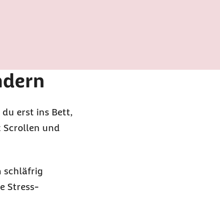
ndern
du erst ins Bett,
t
Scrollen
und
 schläfrig
e Stress-