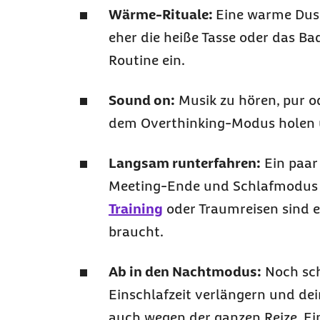
Wärme-Rituale:
Eine warme Dusc
eher die heiße Tasse oder das Ba
Routine ein.
Sound on:
Musik zu hören, pur o
dem
Overthinking
-Modus holen u
Langsam runterfahren:
Ein paar
Meeting-Ende und Schlafmodu
Training
oder Traumreisen sind 
braucht.
Ab in den Nachtmodus:
Noch sch
Einschlafzeit verlängern und de
auch wegen der ganzen Reize. E