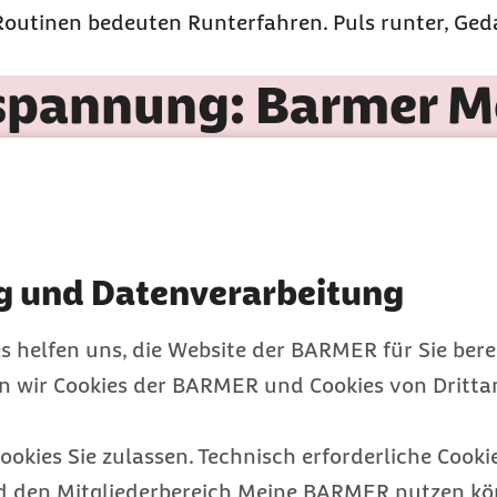
outinen bedeuten Runterfahren. Puls runter, Geda
tspannung: Barmer M
st du schnell die Grundlagen für besseren Schlaf
g und Datenverarbeitung
s helfen uns, die Website der BARMER für Sie bere
en wir Cookies der BARMER und Cookies von Drittan
ookies Sie zulassen. Technisch erforderliche Cookie
d den Mitgliederbereich Meine BARMER nutzen kön