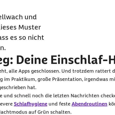
igen Einschlafproblemen?
ellwach und
dieses Muster
oblemen
ass es so nicht
n.
g: Deine Einschlaf-
t, alle Apps geschlossen. Und trotzdem rattert d
g im Praktikum, große Präsentation, irgendwas mi
geschrieben hat.
ge und schnell noch die letzten Nachrichten check
levere
Schlafhygiene
und feste
Abendroutinen
kö
 Nachtmodus auf Grün schalten.