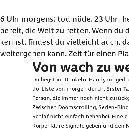
Wenn nichts mehr hilft: Was tun bei hartnäck
Wenn Einschlafen zur Krise wird: Die Ursachen
6 Uhr morgens: todmüde. 23 Uhr: h
Dein erster Schritt, heute Nacht
bereit, die Welt zu retten. Wenn du 
Häufige Fragen und Antworten zu Einschlafpr
kennst, findest du vielleicht auch, d
weitergehen kann. Zeit für einen Pla
Von wach zu we
Du liegst im Dunkeln, Handy umgedreh
do
-Liste von morgen durch. Erster Ta
Person, die immer noch nicht zurück
Zwischen
Doomscrolling
, Serien-Bin
Schlaf nicht einfach nebenbei. Eine c
Körper klare Signale geben und den