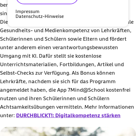
berufsfördernden Schulen. In Hamburg und Bremen
Impressum
sind es sogar mehr als die Hälfte der Schulen.
Datenschutz-Hinweise
Die Barmer stärkt mit dem Programm aktiv die digitale
Gesundheits- und Medienkompetenz von Lehrkräften,
Schülerinnen und Schülern sowie Eltern und fördert
unter anderem einen verantwortungsbewussten
Umgang mit KI. Dafür stellt sie kostenlose
Unterrichtsmaterialien, Fortbildungen, Artikel und
Selbst-Checks zur Verfügung. Als Bonus können
Lehrkräfte, nachdem sie sich für das Programm
angemeldet haben, die App 7Mind@School kostenfrei
nutzen und ihren Schülerinnen und Schülern
Achtsamkeitsübungen vermitteln. Mehr Informationen
unter:
DURCHBLICKT!: Digitalkompetenz stärken