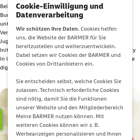
Cookie-Einwilligung und
Beim anschließenden D21-Sommerempfang mit
Datenverarbeitung
Bundesjustizministerin Dr. Stefanie Hubig standen
unter anderem KI, Deepfakes, digitale Gewalt,
Wir schützen Ihre Daten.
Cookies helfen
Verbraucherschutz und der Schutz von Kindern und
uns, die Website der BARMER für Sie
Jugendlichen im Fokus. Damit unterstreicht die
bereitzustellen und weiterzuentwickeln.
Initiative D21 die Bedeutung von Digital Responsibility
Dabei setzen wir Cookies der BARMER und
in Unternehmen, Verwaltung und Politik für eine faire
Cookies von Drittanbietern ein.
digitale Gesellschaft.
Sie entscheiden selbst, welche Cookies Sie
zulassen. Technisch erforderliche Cookies
sind nötig, damit Sie die Funktionen
unserer Website und den Mitgliederbereich
Meine BARMER nutzen können. Mit
weiteren Cookies können wir z. B.
Werbeanzeigen personalisieren und Ihnen