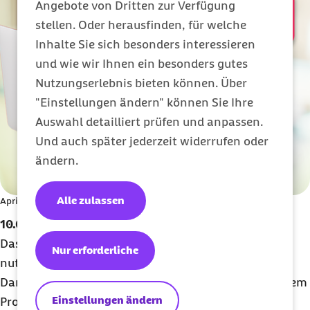
Angebote von Dritten zur Verfügung
stellen. Oder herausfinden, für welche
Inhalte Sie sich besonders interessieren
und wie wir Ihnen ein besonders gutes
Nutzungserlebnis bieten können. Über
"Einstellungen ändern" können Sie Ihre
Auswahl detailliert prüfen und anpassen.
Und auch später jederzeit widerrufen oder
ändern.
Alle zulassen
April 2026 | Wuppertal
10.000 Lehrkräfte nutzen Barmer DURCHBLICKT!
Das Präventionsprogramm Barmer DURCHBLICKT!
Nur erforderliche
nutzen schon 10.000 Lehrkräfte an 9.785 Schulen.
Damit nimmt in Deutschland jede vierte Schule an dem
Einstellungen ändern
Programm teil – von allgemeinbildenden bis hin zu