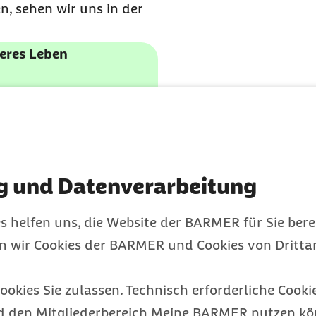
, sehen wir uns in der
geres Leben
tvolle Gesundheitsinfos
exklusive Barmer-
t werden.
g und Datenverarbeitung
s helfen uns, die Website der BARMER für Sie bere
entenakte (ePA)
sehen,
en wir Cookies der BARMER und Cookies von Drittan
uss die
ePA
verpflichtend
t das Herzstück aller
ookies Sie zulassen. Technisch erforderliche Cookie
n.
d den Mitgliederbereich Meine BARMER nutzen kön