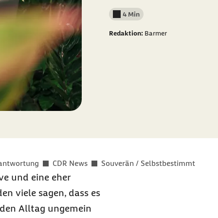
4 Min
Lesedauer weniger als
Redaktion:
Barmer
rantwortung
CDR News
Souverän / Selbstbestimmt
ive und eine eher
en viele sagen, dass es
s den Alltag ungemein