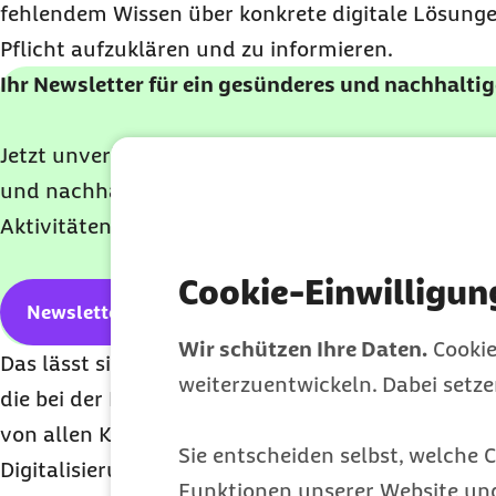
fehlendem Wissen über konkrete digitale Lösungen
Pflicht aufzuklären und zu informieren.
Ihr Newsletter für ein gesünderes und nachhalti
Jetzt unverbindlich anmelden und monatlich wer
und nachhaltige Perspektiven erhalten und über 
Aktivitäten, -Services und -Neuigkeiten informier
Cookie-Einwilligun
Newsletter abonnieren
Wir schützen Ihre Daten.
Cookie
Das lässt sich am Beispiel der
elektronischen Pati
weiterzuentwickeln. Dabei setz
die bei der Barmer
eCare
heißt. Ab Januar 2021 m
von allen Krankenkassen angeboten werden. Sie is
Sie entscheiden selbst, welche C
Digitalisierungsbemühungen im Gesundheitswese
Funktionen unserer Website un