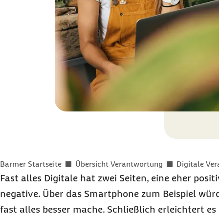
Sie befinden sich hier:
Barmer Startseite
Übersicht Verantwortung
Digitale Ve
Fast alles Digitale hat zwei Seiten, eine eher posit
negative. Über das
Smartphone
zum Beispiel würd
fast alles besser mache. Schließlich erleichtert e