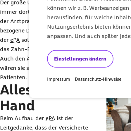
Der große Unterschied zur heutigen Situation: An
können wir z. B. Werbeanzeigen 
immer dort zu speichern, wo sie entstehen - im Zw
herausfinden, für welche Inhalt
der Arztpraxis - ist es mit der
ePA
möglich, sämtli
Nutzungserlebnis bieten können.
bezogene Daten unabhängig vom Entstehungsort
anpassen. Und auch später jede
der
ePA
sollen in den nächsten Jahren nach und 
das Zahn-Bonusheft oder der Medikationsplan hi
Auch den Ärzten kann die Einsicht in die Daten 
Einstellungen ändern
wären sie stets auf dem aktuellen Stand über die
Patienten.
Impressum
Datenschutz-Hinweise
Alles in eigener
Hand
Beim Aufbau der
ePA
ist der
Leitgedanke, dass der Versicherte