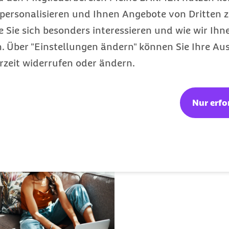
statt die Patientendaten
personalisieren und Ihnen Angebote von Dritten z
eifel in Papierakten in
e Sie sich besonders interessieren und wie wir Ihn
che auf einen Patienten
 Über "Einstellungen ändern" können Sie Ihre Aus
 zusammenzufassen. In
rzeit widerrufen oder ändern.
nach etwa der
e
Arztbrief,
nterlegt werden können.
erlaubt werden - dadurch
Nur erfo
 Gesundheit ihrer