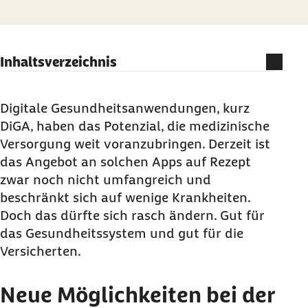
Inhaltsverzeichnis
Neue Möglichkeiten bei der Erkennung und
Behandlung von Krankheiten
Digitale Gesundheitsanwendungen, kurz
DiGA, haben das Potenzial, die medizinische
DiGA
müssen zunächst zeigen, welchen Nutzen
Versorgung weit voranzubringen. Derzeit ist
sie für Patienten bringen
das Angebot an solchen
Apps
auf Rezept
zwar noch nicht umfangreich und
beschränkt sich auf wenige Krankheiten.
Doch das dürfte sich rasch ändern. Gut für
das Gesundheitssystem und gut für die
Versicherten.
Neue Möglichkeiten bei der