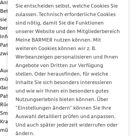
Anfang an nachweisen. Erleichtern sie den
Sie entscheiden selbst, welche Cookies Sie
Betroffenen mit ihrer Krankheit zu leben, indem
zulassen. Technisch erforderliche Cookies
sie genau die Informationen bereitstellen, die sie
sind nötig, damit Sie die Funktionen
benötigen? Verbessern sie zugleich den
unserer Website und den Mitgliederbereich
Informationsfluss zwischen den Patienten und
Meine BARMER nutzen können. Mit
Patientinnen und den Ärzten und Arztinnen sowie
weiteren Cookies können wir z. B.
zwischen letzteren untereinander?
Werbeanzeigen personalisieren und Ihnen
Angebote von Dritten zur Verfügung
Auch was den Datenschutz anbelangt,
stellen. Oder herausfinden, für welche
müssen
DiGA
hohe Voraussetzungen erfüllen. Und
Inhalte Sie sich besonders interessieren
das ist gut so. Es genügt zum Beispiel nicht, dass
und wie wir Ihnen ein besonders gutes
Patienten und Patientinnen eine
DiGA
für ihre
Nutzungserlebnis bieten können. Über
Rückenschmerzen oder Schlafstörungen auf ihr
"Einstellungen ändern" können Sie Ihre
Smartphone
laden. Damit die Kosten von der
Auswahl detailliert prüfen und anpassen.
Krankenkasse übernommen werden können,
Und auch später jederzeit widerrufen oder
müssen sie auch auf lange Sicht zeigen, dass ihre
ändern.