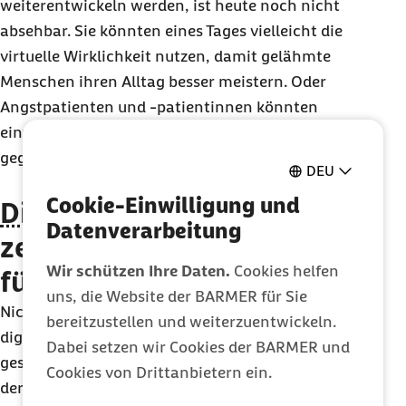
weiterentwickeln werden, ist heute noch nicht
absehbar. Sie könnten eines Tages vielleicht die
virtuelle Wirklichkeit nutzen, damit gelähmte
Menschen ihren Alltag besser meistern. Oder
Angstpatienten und -patientinnen könnten
einfacher den Auslösern ihrer Angst
gegenübertreten.
DEU
Cookie-Einwilligung und
DiGA
müssen zunächst
Datenverarbeitung
zeigen, welchen Nutzen sie
Wir schützen Ihre Daten.
Cookies helfen
für Patienten bringen
uns, die Website der BARMER für Sie
Nicht ohne Grund sind die Anforderungen an
bereitzustellen und weiterzuentwickeln.
digitale Gesundheitsanwendungen daher hoch
Dabei setzen wir Cookies der BARMER und
gesteckt. Ihre positive Wirkung auf die Gesundheit
Cookies von Drittanbietern ein.
der Anwender müssen die Anwendungen von