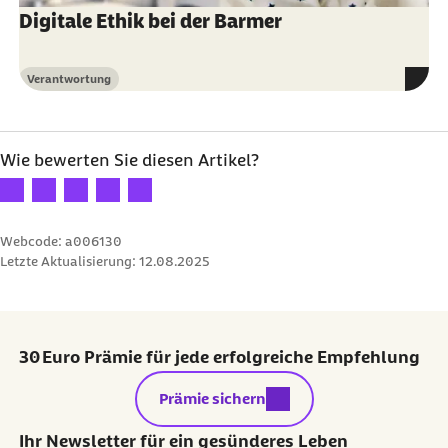
Digitale Ethik bei der Barmer
Verantwortung
Kategorie
Wie bewerten Sie diesen Artikel?
Ihre Bewertung: 1 Stern
Ihre Bewertung: 2 Sterne
Ihre Bewertung: 3 Sterne
Ihre Bewertung: 4 Sterne
Ihre Bewertung: 5 Sterne
Webcode: a006130
Letzte Aktualisierung:
12.08.2025
30 Euro Prämie für jede erfolgreiche Empfehlung
externer Link:
Prämie sichern
Ihr Newsletter für ein gesünderes Leben