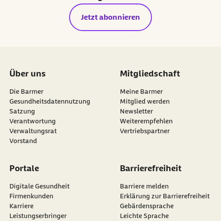
Jetzt abonnieren
Über uns
Mitgliedschaft
Die Barmer
Meine Barmer
Gesundheitsdatennutzung
Mitglied werden
Satzung
Newsletter
externer Link:
Verantwortung
Weiterempfehlen
Verwaltungsrat
Vertriebspartner
Vorstand
Portale
Barrierefreiheit
Digitale Gesundheit
Barriere melden
Firmenkunden
Erklärung zur Barrierefreiheit
Karriere
Gebärdensprache
Leistungserbringer
Leichte Sprache