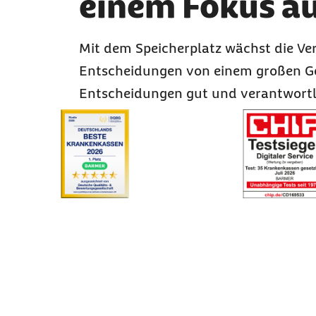
einem Fokus a
Mit dem Speicherplatz wächst die Ver
Entscheidungen von einem großen Ges
Entscheidungen gut und verantwortl
Karussell mit 3 Elementen
Element 1 von 3
Element 2 von 3
Unsere Auszeichnungen