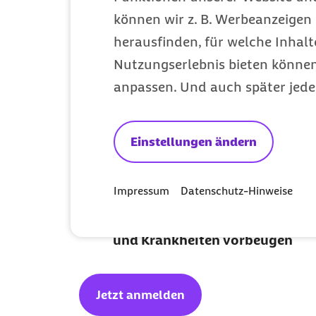
nachhaltigeres
können wir z. B. Werbeanzeigen 
herausfinden, für welche Inhalt
Nutzungserlebnis bieten können.
Einblicke in Nachhaltigkeit, Tr
anpassen. Und auch später jede
digitale Verantwortung bei der
Neue Leistungen und exklusive
Einstellungen ändern
Barmer kennenlernen
Impressum
Datenschutz-Hinweise
Mit vielen Informationen rund 
Fitness und Ernährung Ihre Ges
und Krankheiten vorbeugen
Jetzt anmelden