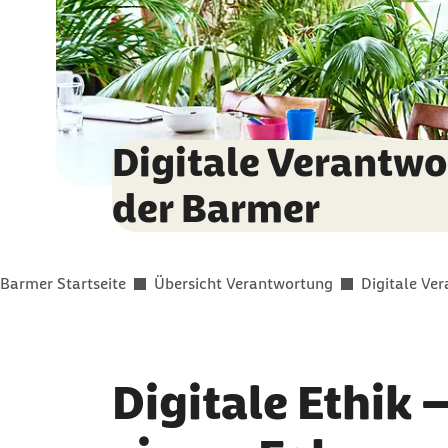
Digitale Verantwo
der Barmer
Sie befinden sich hier:
Barmer Startseite
Übersicht Verantwortung
Digitale Ve
Digitale Ethik